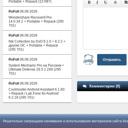
Portable + Repack
(13 087)
RuFull
08.08.2026
Wondershare Recoverit Pro
14.0.34.2 + Portable + Repack
(295
701)
RuFull
08.08.2026
Nik Collection by DxO 9.1.0 + 8.2.2 +
другие ОС + Portable + Repack
(295 701)
RuFull
08.08.2026
Отправить
System Mechanic Pro на Русском +
Ultimate Defense 26.5.1.249
(295
701)
RuFull
08.08.2026
Комментарии (0)
Coolmuster Android Assistant 6.1.60
+ Repack / Lab.Fone for Android
6.2.18
(295 701)
Решительно запрещаем скачивание и использование материалов сайта без