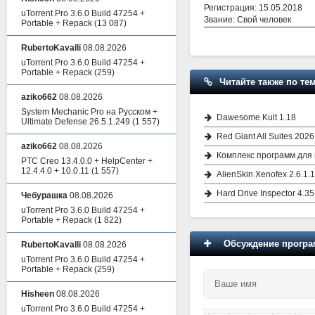
Регистрация: 15.05.2018
uTorrent Pro 3.6.0 Build 47254 +
Звание: Свой человек
Portable + Repack
(13 087)
RubertoKavalli
08.08.2026
uTorrent Pro 3.6.0 Build 47254 +
Portable + Repack
(259)
Читайте также по тем
aziko662
08.08.2026
System Mechanic Pro на Русском +
Dawesome Kult 1.18
Ultimate Defense 26.5.1.249
(1 557)
Red Giant All Suites 202
aziko662
08.08.2026
Комплекс программ для в
PTC Creo 13.4.0.0 + HelpCenter +
12.4.4.0 + 10.0.11
(1 557)
AlienSkin Xenofex 2.6.1.
Hard Drive Inspector 4.35
Чебурашка
08.08.2026
uTorrent Pro 3.6.0 Build 47254 +
Portable + Repack
(1 822)
Обсуждение програм
RubertoKavalli
08.08.2026
uTorrent Pro 3.6.0 Build 47254 +
Portable + Repack
(259)
Hisheen
08.08.2026
uTorrent Pro 3.6.0 Build 47254 +