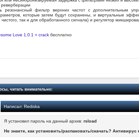
 или несинхронизируемая задержка с фильтрами низких и высоких
м реверберации
ть резонансный фильтр верхних частот с дополнительным упр
раметров, которые затем будут сохранены, и виртуальные эффек
я чистого, так и для обработанного сигнала) и регулятор микширова
esome Love 1.0.1 + crack
бесплатно
осы, читать внимательно:
Написал:
Rediska
Я установил пароль на данный архив:
rsload
Не знаете, как установить/распаковать/скачать? Антивирус 