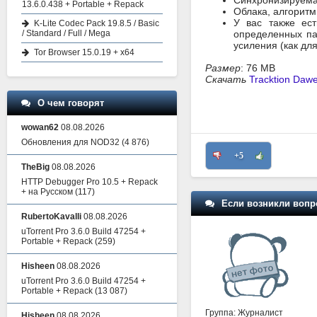
Синхронизируемая
13.6.0.438 + Portable + Repack
Облака, алгорит
У вас также ес
K-Lite Codec Pack 19.8.5 / Basic
/ Standard / Full / Mega
определенных па
усиления (как дл
Tor Browser 15.0.19 + x64
Размер
: 76 MB
Скачать
Tracktion Daw
О чем говорят
wowan62
08.08.2026
Обновления для NOD32
(4 876)
+5
TheBig
08.08.2026
HTTP Debugger Pro 10.5 + Repack
+ на Русском
(117)
Если возникли вопр
RubertoKavalli
08.08.2026
uTorrent Pro 3.6.0 Build 47254 +
Portable + Repack
(259)
Hisheen
08.08.2026
uTorrent Pro 3.6.0 Build 47254 +
Portable + Repack
(13 087)
Группа: Журналист
Hisheen
08.08.2026