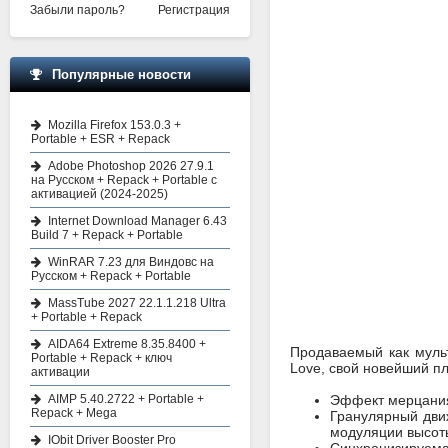
Забыли пароль?
Регистрация
Популярные новости
Mozilla Firefox 153.0.3 +
Portable + ESR + Repack
Adobe Photoshop 2026 27.9.1
на Русском + Repack + Portable с
активацией (2024-2025)
Internet Download Manager 6.43
Build 7 + Repack + Portable
WinRAR 7.23 для Виндовс на
Русском + Repack + Portable
MassTube 2027 22.1.1.218 Ultra
+ Portable + Repack
AIDA64 Extreme 8.35.8400 +
Продаваемый как мульт
Portable + Repack + ключ
Love, свой новейший п
активации
AIMP 5.40.2722 + Portable +
Эффект мерцания
Repack + Mega
Гранулярный движ
модуляции высоты
IObit Driver Booster Pro