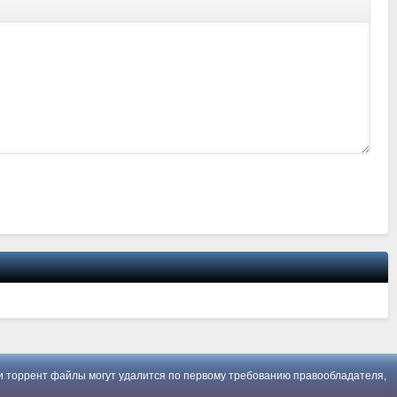
 торрент файлы могут удалится по первому требованию правообладателя,