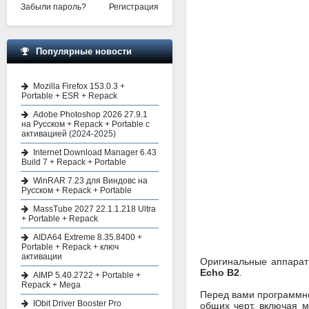
Забыли пароль?
Регистрация
Популярные новости
Mozilla Firefox 153.0.3 +
Portable + ESR + Repack
Adobe Photoshop 2026 27.9.1
на Русском + Repack + Portable с
активацией (2024-2025)
Internet Download Manager 6.43
Build 7 + Repack + Portable
WinRAR 7.23 для Виндовс на
Русском + Repack + Portable
MassTube 2027 22.1.1.218 Ultra
+ Portable + Repack
AIDA64 Extreme 8.35.8400 +
Portable + Repack + ключ
активации
Оригинальные аппараты
Echo B2
.
AIMP 5.40.2722 + Portable +
Repack + Mega
Перед вами программно
IObit Driver Booster Pro
общих черт, включая 