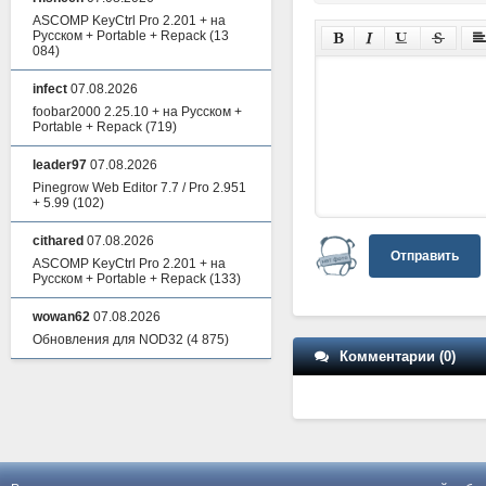
ASCOMP KeyCtrl Pro 2.201 + на
Русском + Portable + Repack
(13
084)
infect
07.08.2026
foobar2000 2.25.10 + на Русском +
Portable + Repack
(719)
leader97
07.08.2026
Pinegrow Web Editor 7.7 / Pro 2.951
+ 5.99
(102)
cithared
07.08.2026
Отправить
ASCOMP KeyCtrl Pro 2.201 + на
Русском + Portable + Repack
(133)
wowan62
07.08.2026
Обновления для NOD32
(4 875)
Комментарии (0)