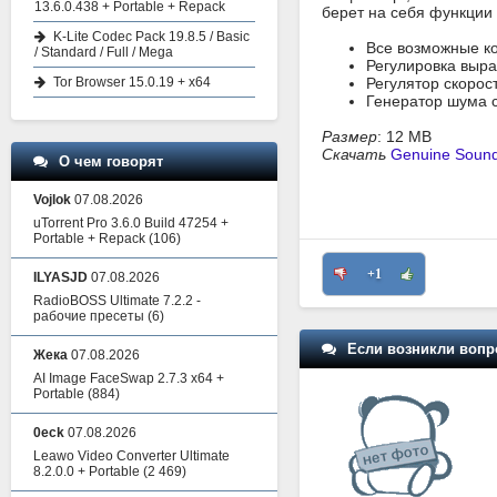
13.6.0.438 + Portable + Repack
берет на себя функции 
K-Lite Codec Pack 19.8.5 / Basic
Все возможные к
/ Standard / Full / Mega
Регулировка выра
Tor Browser 15.0.19 + x64
Регулятор скорос
Генератор шума с
Размер
: 12 MB
Скачать
Genuine Sound
О чем говорят
Vojlok
07.08.2026
uTorrent Pro 3.6.0 Build 47254 +
Portable + Repack
(106)
+1
ILYASJD
07.08.2026
RadioBOSS Ultimate 7.2.2 -
рабочие пресеты
(6)
Если возникли вопр
Жека
07.08.2026
AI Image FaceSwap 2.7.3 x64 +
Portable
(884)
0eck
07.08.2026
Leawo Video Converter Ultimate
8.2.0.0 + Portable
(2 469)