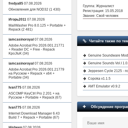
fredya85
07.08.2026
Группа: Журналист
Обновления для NOD32
(1 430)
Регистрация: 15.05.2018
Звание: Свой человек
Игорь2011
07.08.2026
MailWasher Pro 8.0.125 + Portable +
Repack
(2 481)
iamcasinoroyal
07.08.2026
Читайте также по тем
Adobe Acrobat Pro 2026.001.21771
+ Reader DC + Free - Repack
KpoJIuK
(34)
Genuine Soundware Mode
Genuine Sounds Vol.I 1.0
iamcasinoroyal
07.08.2026
Adobe Acrobat Pro 2026.001.21779
Jeppesen Cycle 2125 - 
на Русском + Repack + x64 +
Portable
(34)
Copoka v1.1.5
AMT Emulator v0.9.2
Ivan775
07.08.2026
ASCOMP KeyCtrl Pro 2.201 + на
Русском + Portable + Repack
(67)
Обсуждение програм
Ivan775
07.08.2026
Internet Download Manager 6.43
Build 7 + Repack + Portable
(67)
Hisheen
07.08.2026