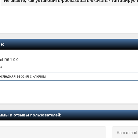
Не знаете, как установить/распаковать/скачать? Антивирус 
е:
l-D6 1.0.0
.5
последняя версия с ключом
мы и отзывы пользователей: