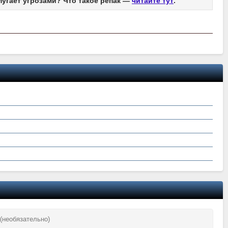
пугает угрозами? Что такое репак —
читайте тут
.