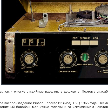
, как и многие студийные изделия, в дефиците. Поэтому спасиб
е воспроизведение Binson Echorec B2 (мод. T5E) 1965 года. Несмо
магнитный барабан, магнитные головки и за исключением некото