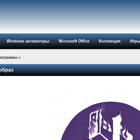
Windows активаторы
Microsoft Office
Коллекция
Игр
рограммы
»
 образ