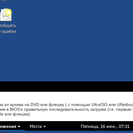
а из архива на DVD или флешку ( с помощью UltraISO или UNetboot
вив в BIOS'e правильную последовательность загрузки (т.е. первым 
ils или флешка).