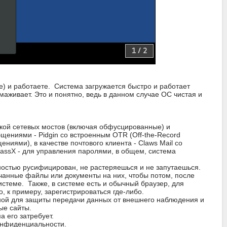
те) и работаете. Система загружается быстро и работает
рмаживает. Это и понятно, ведь в данном случае ОС чистая и
кой сетевых мостов (включая обфусцированные) и
бщениями - Pidgin со встроенным OTR (Off-the-Record
иями), в качестве почтового клиента - Claws Mail со
ePassX - для управления паролями, в общем, система
ностью русифицирован, не растеряешься и не запутаешься.
качанные файлы или документы на них, чтобы потом, после
стеме. Также, в системе есть и обычный браузер, для
, к примеру, зарегистрироваться где-либо.
енной для защиты передачи данных от внешнего наблюдения и
ые сайты.
а его затребует.
конфиденциальности.