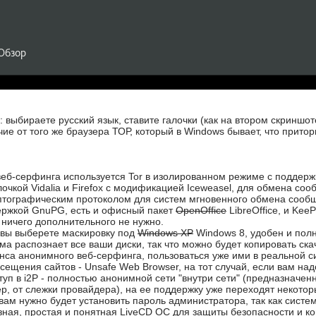
: выбираете русский язык, ставите галочки (как на втором скриншо
чие от того же браузера ТОР, который в Windows бывает, что прито
еб-серфинга используется Tor в изолированном режиме с поддерж
очкой Vidalia и Firefox с модификацией Iceweasel, для обмена соо
тографическим протоколом для систем мгновенного обмена сообщен
ержкой GnuPG, есть и офисный пакет
OpenOffice
LibreOffice, и Ke
ничего дополнительного не нужно.
 вы выберете маскировку под
Windows XP
Windows 8, удобен и пол
ема распознает все ваши диски, так что можно будет копировать с
нса анонимного веб-серфинга, пользоваться уже ими в реальной си
сещения сайтов - Unsafe Web Browser, на тот случай, если вам надо
туп в i2P - полностью анонимной сети "внутри сети" (предназнач
р, от слежки провайдера), на ее поддержку уже переходят некотор
 вам нужно будет установить пароль администратора, так как систем
зная, простая и понятная LiveCD ОС для защиты безопасности и 