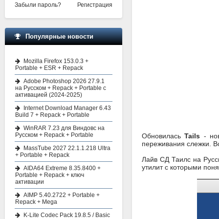
Забыли пароль?
Регистрация
Популярные новости
Mozilla Firefox 153.0.3 +
Portable + ESR + Repack
Adobe Photoshop 2026 27.9.1
на Русском + Repack + Portable с
активацией (2024-2025)
Internet Download Manager 6.43
Build 7 + Repack + Portable
WinRAR 7.23 для Виндовс на
Русском + Repack + Portable
Обновилась
Tails
- но
переживания слежки. В
MassTube 2027 22.1.1.218 Ultra
+ Portable + Repack
Лайв СД Таилс на Русс
утилит с которыми поня
AIDA64 Extreme 8.35.8400 +
Portable + Repack + ключ
активации
AIMP 5.40.2722 + Portable +
Repack + Mega
K-Lite Codec Pack 19.8.5 / Basic