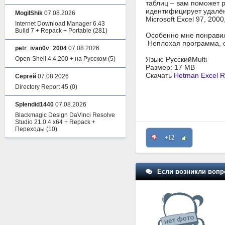
таблиц – вам поможет 
идентифицирует удалён
MogilShik
07.08.2026
Microsoft Excel 97, 200
Internet Download Manager 6.43
Build 7 + Repack + Portable
(281)
Особенно мне понравил
Неплохая программа, ск
petr_ivan0v_2004
07.08.2026
Open-Shell 4.4.200 + на Русском
(5)
Язык: РусскийMulti
Размер: 17 MB
Скачать
Hetman Excel R
Сергей
07.08.2026
Directory Report 45
(0)
Splendid1440
07.08.2026
Blackmagic Design DaVinci Resolve
Studio 21.0.4 x64 + Repack +
Переходы
(10)
+12
Если возникли вопр