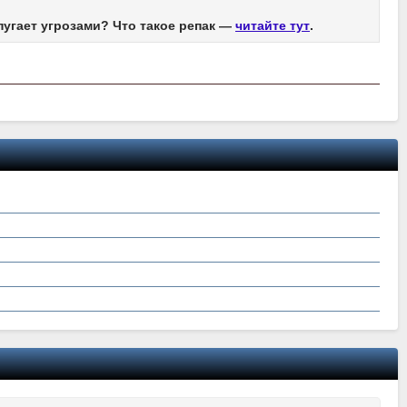
пугает угрозами? Что такое репак —
читайте тут
.