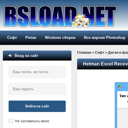
Софт
Репак
Windows сборки
Все версии Photoshop
Главная
»
Софт
»
Диски и ф
Вход на сайт
Hetman Excel Recov
Войти на сайт
Не запоминать меня