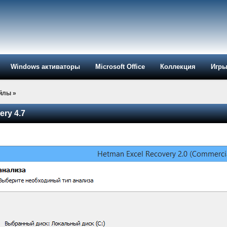
Windows активаторы
Microsoft Office
Коллекция
Игр
айлы
»
ery 4.7