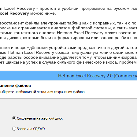
n Excel Recovery - простой и удобной программой на русском язы
xcel Recovery
можно ниже.
 восстановит файлы электронных таблиц как с исправных, так и с
поиска не ограничивается анализом файловой системы, а считывае
ежиме контентного анализа Hetman Excel Recovery может восстано
в и дисков, которые были отформатированы или заново разбиты на
ными и повреждёнными устройствами предназначен и другой алго
име Hetman Excel Recovery создаёт виртуальную копию физическог
ходе работы особое внимание уделяется тому, чтобы минимизирова
т шансы на успех в случае сильного физического износа, проблем