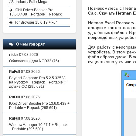
/ Standard / Full / Mega
Познакомьтесь с Hetma
IObit Driver Booster Pro
Calc. Скачать
Hetman E
13.6.0.438 + Portable + Repack
Tor Browser 15.0.19 + x64
Hetman Excel Recovery
алгоритм контентного 
удалённых файлов. В р
повреждённых устройст
О чем говорят
Для работы с неисправ
устройства. В этом реж
riider
07.08.2026
файл образа диска. В 
Обновления для NOD32
(76)
существенно увеличивае
RuFull
07.08.2026
Beyond Compare Pro 5.2.5.32528
на Русском + Repack + Portable +
другие ОС
(295 691)
RuFull
07.08.2026
IObit Driver Booster Pro 13.6.0.438 +
Portable + Repack
(295 691)
RuFull
07.08.2026
WindowManager 10.27.1 + Repack
+ Portable
(295 691)