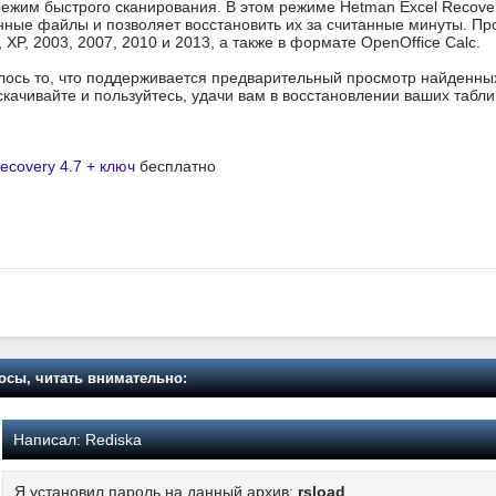
режим быстрого сканирования. В этом режиме Hetman Excel Recov
ные файлы и позволяет восстановить их за считанные минуты. Пр
0, XP, 2003, 2007, 2010 и 2013, а также в формате OpenOffice Calc.
ось то, что поддерживается предварительный просмотр найденных 
ачивайте и пользуйтесь, удачи вам в восстановлении ваших табли
ecovery 4.7 + ключ
бесплатно
осы, читать внимательно:
Написал:
Rediska
Я установил пароль на данный архив:
rsload