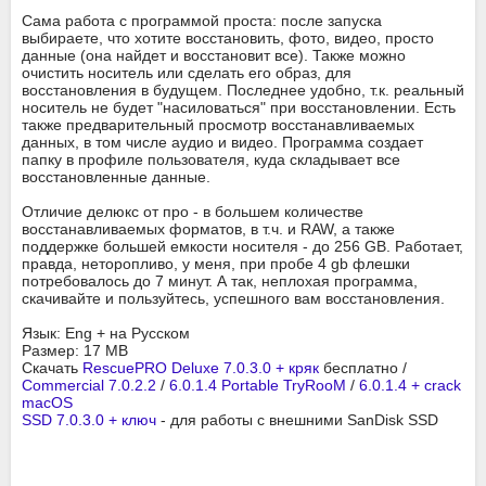
Сама работа с программой проста: после запуска
выбираете, что хотите восстановить, фото, видео, просто
данные (она найдет и восстановит все). Также можно
очистить носитель или сделать его образ, для
восстановления в будущем. Последнее удобно, т.к. реальный
носитель не будет "насиловаться" при восстановлении. Есть
также предварительный просмотр восстанавливаемых
данных, в том числе аудио и видео. Программа создает
папку в профиле пользователя, куда складывает все
восстановленные данные.
Отличие делюкс от про - в большем количестве
восстанавливаемых форматов, в т.ч. и RAW, а также
поддержке большей емкости носителя - до 256 GB. Работает,
правда, неторопливо, у меня, при пробе 4 gb флешки
потребовалось до 7 минут. А так, неплохая программа,
скачивайте и пользуйтесь, успешного вам восстановления.
Язык: Eng + на Русском
Размер: 17 MB
Скачать
RescuePRO Deluxe 7.0.3.0 + кряк
бесплатно /
Commercial 7.0.2.2
/
6.0.1.4 Portable TryRooM
/
6.0.1.4 + crack
macOS
SSD 7.0.3.0 + ключ
- для работы с внешними SanDisk SSD