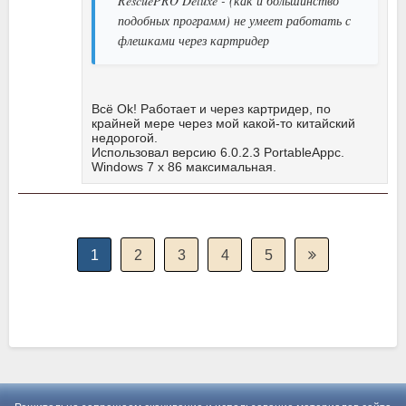
RescuePRO Deluxe - (как и большинство
подобных программ) не умеет работать с
флешками через картридер
Всё Ok! Работает и через картридер, по
крайней мере через мой какой-то китайский
недорогой.
Использовал версию 6.0.2.3 PortableAppc.
Windows 7 x 86 максимальная.
1
2
3
4
5