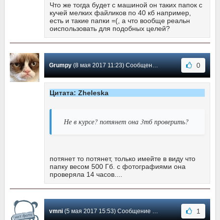
Что же тогда будет с машиной он таких папок с
кучей мелких файликов по 40 кб например,
есть и такие папки =(, а что вообще реальн
оиспользовать для подобных целей?
0
Grumpy
(8 мая 2017 11:23) Сообщение #11
Цитата: Zheleska
Не в курсе? потянет она 3тб проверить?
потянет то потянет, только имейте в виду что
папку весом 500 Гб. с фотографиями она
проверяла 14 часов....
1
vmni
(5 мая 2017 15:53) Сообщение #10