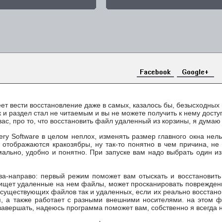
еет вести восстановление даже в самых, казалось бы, безысходных
 и раздел стал не читаемым и вы не можете получить к нему доступ
вас, про то, что восстановить файл удаленный из корзины, я думаю 
y Software в целом неплох, изменять размер главного окна нельз
, отображаются кракозябры, ну так-то понятно в чем причина, не
рмально, удобно и понятно. При запуске вам надо выбрать один и
ева-направо: первый режим поможет вам отыскать и восстановит
 ищет удаленные на нем файлы, может просканировать поврежденн
е существующих файлов так и удаленных, если их реально восстан
 а также работает с разными внешними носителями. на этом фун
 завершать, надеюсь программа поможет вам, собственно я всегда 