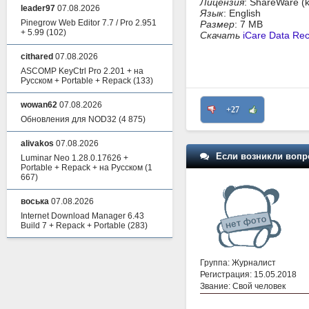
Лицензия
: ShareWare (
leader97
07.08.2026
Язык
: English
Pinegrow Web Editor 7.7 / Pro 2.951
Размер
: 7 MB
+ 5.99
(102)
Скачать
iCare Data Rec
cithared
07.08.2026
ASCOMP KeyCtrl Pro 2.201 + на
Русском + Portable + Repack
(133)
wowan62
07.08.2026
+27
Обновления для NOD32
(4 875)
alivakos
07.08.2026
Если возникли вопр
Luminar Neo 1.28.0.17626 +
Portable + Repack + на Русском
(1
667)
воська
07.08.2026
Internet Download Manager 6.43
Build 7 + Repack + Portable
(283)
Группа: Журналист
Регистрация: 15.05.2018
Звание: Свой человек