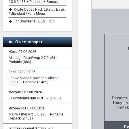
13.6.0.438 + Portable + Repack
K-Lite Codec Pack 19.8.5 / Basic
/ Standard / Full / Mega
Tor Browser 15.0.19 + x64
О чем говорят
Жека
07.08.2026
AI Image FaceSwap 2.7.3 x64 +
Portable
(884)
0eck
07.08.2026
Leawo Video Converter Ultimate
8.2.0.0 + Portable
(2 469)
fredya85
07.08.2026
Обновления для NOD32
(1 430)
Игорь2011
07.08.2026
MailWasher Pro 8.0.125 + Portable +
Repack
(2 481)
iamcasinoroyal
07.08.2026