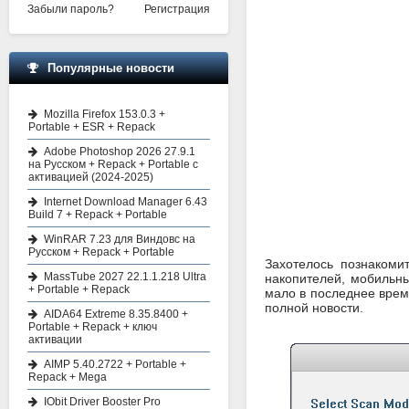
Забыли пароль?
Регистрация
Популярные новости
Mozilla Firefox 153.0.3 +
Portable + ESR + Repack
Adobe Photoshop 2026 27.9.1
на Русском + Repack + Portable с
активацией (2024-2025)
Internet Download Manager 6.43
Build 7 + Repack + Portable
WinRAR 7.23 для Виндовс на
Русском + Repack + Portable
Захотелось познакоми
MassTube 2027 22.1.1.218 Ultra
накопителей, мобильн
+ Portable + Repack
мало в последнее время
полной новости.
AIDA64 Extreme 8.35.8400 +
Portable + Repack + ключ
активации
AIMP 5.40.2722 + Portable +
Repack + Mega
IObit Driver Booster Pro