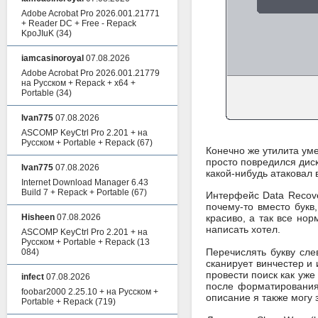
Adobe Acrobat Pro 2026.001.21771
+ Reader DC + Free - Repack
KpoJIuK
(34)
iamcasinoroyal
07.08.2026
Adobe Acrobat Pro 2026.001.21779
на Русском + Repack + x64 +
Portable
(34)
Ivan775
07.08.2026
ASCOMP KeyCtrl Pro 2.201 + на
Русском + Portable + Repack
(67)
Конечно же утилита ум
просто повредился диск
Ivan775
07.08.2026
какой-нибудь атаковал 
Internet Download Manager 6.43
Build 7 + Repack + Portable
(67)
Интерфейс Data Recover
почему-то вместо букв
Hisheen
07.08.2026
красиво, а так все но
написать хотел.
ASCOMP KeyCtrl Pro 2.201 + на
Русском + Portable + Repack
(13
Перечислять букву сл
084)
сканирует винчестер и
провести поиск как уж
infect
07.08.2026
после форматирования,
foobar2000 2.25.10 + на Русском +
описание я также могу
Portable + Repack
(719)