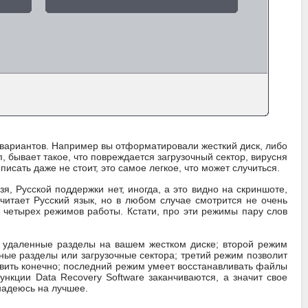
 вариантов. Например вы отформатировали жесткий диск, либо
, бывает такое, что повреждается загрузочный сектор, вирусня
писать даже не стоит, это самое легкое, что может случиться.
я, Русской поддержки нет, иногда, а это видно на скриншоте,
 читает Русский язык, но в любом случае смотрится не очень
з четырех режимов работы. Кстати, про эти режимы пару слов
ь удаленные разделы на вашем жестком диске; второй режим
ые разделы или загрузочные сектора; третий режим позволит
овить конечно; последний режим умеет восстанавливать файлы
кции Data Recovery Software заканчиваются, а значит свое
надеюсь на лучшее.