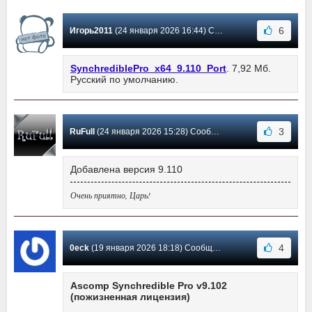
6
Игорь2011
(24 января 2026 16:44) Сообщение #109
SynchrediblePro_x64_9.110_Port
. 7,92 Мб.
Русский по умолчанию.
3
RuFull
(24 января 2026 15:28) Сообщение #108
Добавлена версия 9.110
Очень приятно, Царь!
4
0eck
(19 января 2026 18:18) Сообщение #107
Ascomp Synchredible Pro v9.102
(пожизненная лицензия)