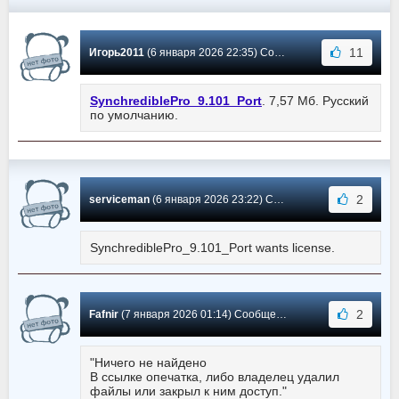
11
Игорь2011
(6 января 2026 22:35) Сообщение #102
SynchrediblePro_9.101_Port
. 7,57 Мб. Русский
по умолчанию.
2
serviceman
(6 января 2026 23:22) Сообщение #101
SynchrediblePro_9.101_Port wants license.
2
Fafnir
(7 января 2026 01:14) Сообщение #100
"Ничего не найдено
В ссылке опечатка, либо владелец удалил
файлы или закрыл к ним доступ."