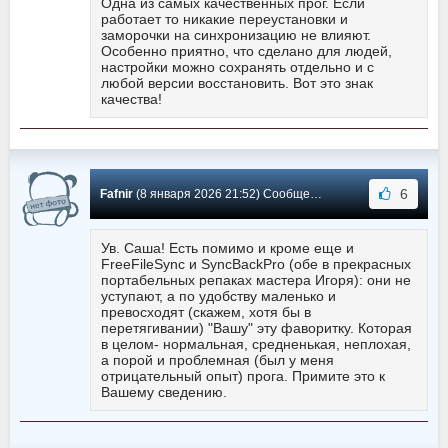
Одна из самых качественных прог. Если
работает то никакие переустановки и
заморочки на синхронизацию не влияют.
Особенно приятно, что сделано для людей,
настройки можно сохранять отдельно и с
любой версии восстановить. Вот это знак
качества!
6
Fafnir
(8 января 2026 21:52) Сообщение #103
Ув. Саша! Есть помимо и кроме еще и
FreeFileSync и SyncBackPro (обе в прекрасных
портабельных репаках мастера Игоря): они не
уступают, а по удобству маленько и
превосходят (скажем, хотя бы в
перетягивании) "Вашу" эту фаворитку. Которая
в целом- нормальная, средненькая, неплохая,
а порой и проблемная (был у меня
отрицательный опыт) прога. Примите это к
Вашему сведению.