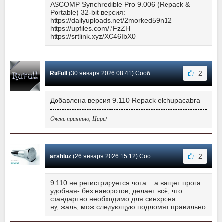
ASCOMP Synchredible Pro 9.006 (Repack &
Portable) 32-bit версия:
https://dailyuploads.net/2morked59n12
https://upfiles.com/7FzZH
https://srtlink.xyz/XC46IbX0
2
RuFull
(30 января 2026 08:41) Сообщение #111
Добавлена версия 9.110 Repack elchupacabra
Очень приятно, Царь!
2
anshluz
(26 января 2026 15:12) Сообщение #110
9.110 не регистрируется чота... а ващет прога
удобная- без наворотов, делает всё, что
стандартно необходимо для синхрона.
ну, жаль, мож следующую подломят правильно