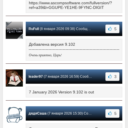
https://www.ascompsoftware.com/fullversion/?
ref=a39&l=GGUPE-YE1HE-9FYNC-DIGIT
5
RuFull
(8 января 2026 09:38) Сообщение #106
Добавлена версия 9.102
Очень приятно, Царь!
3
leader97
(7 января 2026 16:59) Сообщение #105
7 January 2026 Version 9.102 is out
5
дядяСаша
(7 января 2026 15:30) Сообщение #104