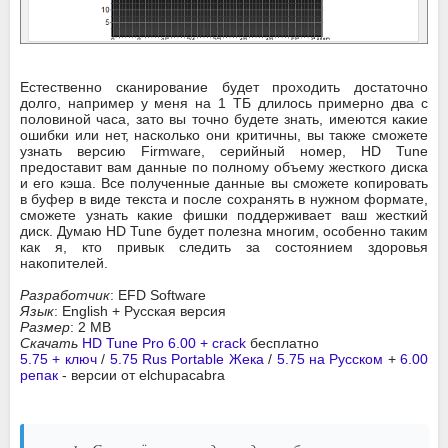
Естественно сканирование будет проходить достаточно
долго, например у меня на 1 ТБ длилось примерно два с
половиной часа, зато вы точно будете знать, имеются какие
ошибки или нет, насколько они критичны, вы также сможете
узнать версию Firmware, серийный номер, HD Tune
предоставит вам данные по полному объему жесткого диска
и его кэша. Все полученные данные вы сможете копировать
в буфер в виде текста и после сохранять в нужном формате,
сможете узнать какие фишки поддерживает ваш жесткий
диск. Думаю HD Tune будет полезна многим, особенно таким
как я, кто привык следить за состоянием здоровья
накопителей.
Разработчик
: EFD Software
Язык
: English + Русская версия
Размер
: 2 MB
Скачать
HD Tune Pro 6.00 + crack
бесплатно
5.75 + ключ
/
5.75 Rus Portable Жека
/
5.75 на Русском
+
6.00
репак
- версии от elchupacabra