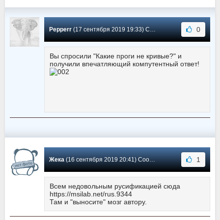
0
Pepperr
(17 сентября 2019 19:33) Сообщение #108
Вы спросили "Какие проги не кривые?" и
получили впечатляющий компутентный ответ!
1
Жека
(16 сентября 2019 20:41) Сообщение #107
Всем недовольным русификацией сюда
https://msilab.net/rus.9344
Там и "выносите" мозг автору.