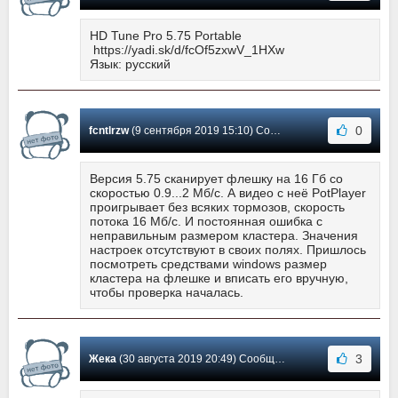
HD Tune Pro 5.75 Portable
https://yadi.sk/d/fcOf5zxwV_1HXw
Язык: русский
0
fcntlrzw
(9 сентября 2019 15:10) Сообщение #96
Версия 5.75 сканирует флешку на 16 Гб со
скоростью 0.9...2 Мб/с. А видео с неё PotPlayer
проигрывает без всяких тормозов, скорость
потока 16 Мб/с. И постоянная ошибка с
неправильным размером кластера. Значения
настроек отсутствуют в своих полях. Пришлось
посмотреть средствами windows размер
кластера на флешке и вписать его вручную,
чтобы проверка началась.
3
Жека
(30 августа 2019 20:49) Сообщение #95