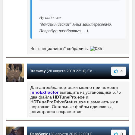
Ну надо же.
"домагничивание" меня заинтересовало.
Попробую разобраться... )
Во "специалисты" собрались
4
Tramway
(28 августа 2019 22:10) Сообщение #93
Для апгрейда порташки можно при помощи
InnoExtractor
вытащить из установщика 5.75
два файла
HDTunePro.exe
и
HDTuneProDriveStatus.exe
и заменить их в
порташке. Остальные файлы одинаковы,
регистрация сохраняется.
0
Pana5onic
(28 августа 2019 22:00) Сообщение #92