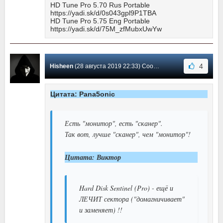
HD Tune Pro 5.70 Rus Portable
https://yadi.sk/d/0s043gpl9P1TBA
HD Tune Pro 5.75 Eng Portable
https://yadi.sk/d/75M_zfMubxUwYw
4
Hisheen
(28 августа 2019 22:33) Сообщение #94
Цитата: Pana5onic
Есть "монитор", есть "сканер".
Так вот, лучше "сканер", чем "монитор"!
Цитата: Виктор
Hard Disk Sentinel (Pro) - ещё и
ЛЕЧИТ сектора ("домагничивает"
и заменяет) !!