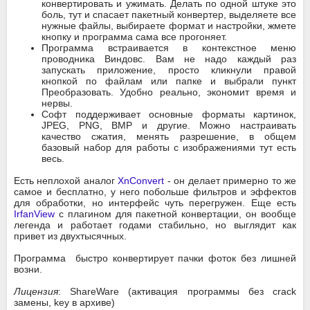
конвертировать и ужимать. Делать по одной штуке это
боль, тут и спасает пакетный конвертер, выделяете все
нужные файлы, выбираете формат и настройки, жмете
кнопку и программа сама все прогоняет.
Программа встраивается в контекстное меню
проводника Виндовс. Вам не надо каждый раз
запускать приложение, просто кликнули правой
кнопкой по файлам или папке и выбрали пункт
Преобразовать. Удобно реально, экономит время и
нервы.
Софт поддерживает основные форматы картинок,
JPEG, PNG, BMP и другие. Можно настраивать
качество сжатия, менять разрешение, в общем
базовый набор для работы с изображениями тут есть
весь.
Есть неплохой аналог
XnConvert
- он делает примерно то же
самое и бесплатно, у него побольше фильтров и эффектов
для обработки, но интерфейс чуть перегружен. Еще есть
IrfanView
с плагином для пакетной конвертации, он вообще
легенда и работает годами стабильно, но выглядит как
привет из двухтысячных.
Программа быстро конвертирует пачки фоток без лишней
возни.
Лицензия
: ShareWare (активация программы без crack
замены, key в архиве)