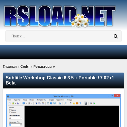
Главная
»
Софт
»
Редакторы
»
Subtitle Workshop Classic 6.3.5 + Portable / 7.02 r1
Beta