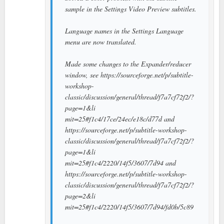
sample in the Settings Video Preview subtitles.
Language names in the Settings Language
menu are now translated.
Made some changes to the Expander/reducer
window, see https://sourceforge.net/p/subtitle-
workshop-
classic/discussion/general/thread/f7a7cf72f2/?
page=1&li
mit=25#f1c4/17ce/24ec/e18c/d77d and
https://sourceforge.net/p/subtitle-workshop-
classic/discussion/general/thread/f7a7cf72f2/?
page=1&li
mit=25#f1c4/2220/14f5/3607/7d94 and
https://sourceforge.net/p/subtitle-workshop-
classic/discussion/general/thread/f7a7cf72f2/?
page=2&li
mit=25#f1c4/2220/14f5/3607/7d94/fd0b/5c89