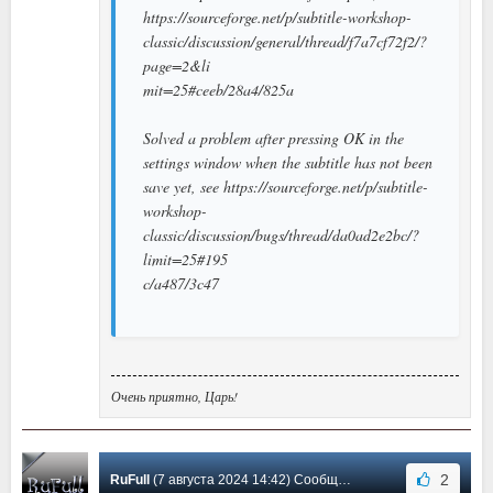
https://sourceforge.net/p/subtitle-workshop-
classic/discussion/general/thread/f7a7cf72f2/?
page=2&li
mit=25#ceeb/28a4/825a
Solved a problem after pressing OK in the
settings window when the subtitle has not been
save yet, see https://sourceforge.net/p/subtitle-
workshop-
classic/discussion/bugs/thread/da0ad2e2bc/?
limit=25#195
c/a487/3c47
Очень приятно, Царь!
2
RuFull
(7 августа 2024 14:42) Сообщение #59