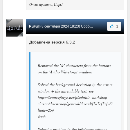
Очень приятно, Царь!
1
RuFull
(8 сентября 2024 18:23) Сообщение #60
Добавлена версия 6.3.2
Removed the '&' characters from the buttons
on the 'Audio Waveform' window.
Solved the background deviation in the errors
window + the unreadable text, see
https://sourceforge.net/p/subtitle-workshop-
classic/discussion/general/thread/f7a7cf72f2/?
limit=25#
4acb
Solved a problem in the info/error settings