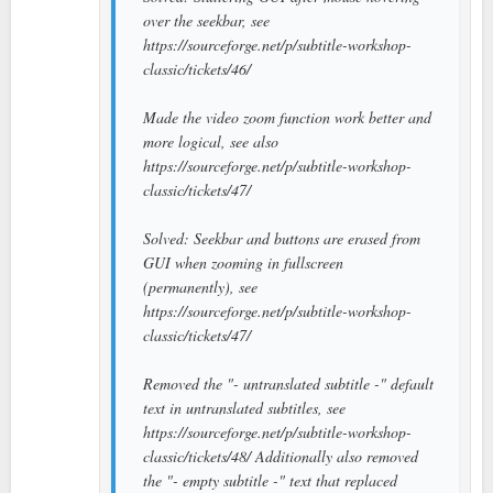
over the seekbar, see
https://sourceforge.net/p/subtitle-workshop-
classic/tickets/46/
Made the video zoom function work better and
more logical, see also
https://sourceforge.net/p/subtitle-workshop-
classic/tickets/47/
Solved: Seekbar and buttons are erased from
GUI when zooming in fullscreen
(permanently), see
https://sourceforge.net/p/subtitle-workshop-
classic/tickets/47/
Removed the "- untranslated subtitle -" default
text in untranslated subtitles, see
https://sourceforge.net/p/subtitle-workshop-
classic/tickets/48/ Additionally also removed
the "- empty subtitle -" text that replaced