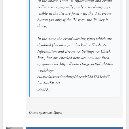
In the above 'Tools -> Information and errors -
> Fix errors manually', only errors/warnings
visible in the list are fixed with the 'Fix errors'
button (so only if the 'E' resp. the 'W' key is
down).
In the same the error/warning types which are
disabled (because not checked in 'Tools ->
Information and Errors -> Settings -> Check
For') but are checked here are now not fixed
anymore (see https://sourceforge.net/p/subtitle-
workshop-
classic/discussion/bugs/thread/32d5785c4e/?
limit=25#a60
c/9e73).
Очень приятно, Царь!