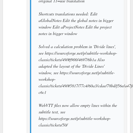
original 11=use translation
Shortcuts translations needed: Edit
aGlobalNotes Edit the global notes in bigger
window Edit aProjectNotes Edit the project
notes in bigger window
Solved a calculation problem in 'Divide lines',
see https://sourceforge.net/p/subtitle-workshop-
classic/tickets/49/#f900/4697/6b1a Also
adapted the layout of the 'Divide Lines'
window, see https://sourceforge.net/p/subtitle-
workshop-
classic/tickets/49/#5817/77c4/60a3/cdae/78bd/f56e/a47f
c6c1
WebVTT files now allow empty lines within the
subtitle text, see
https://sourceforge.net/p/subtitle-workshop-
classic/tickets/50/