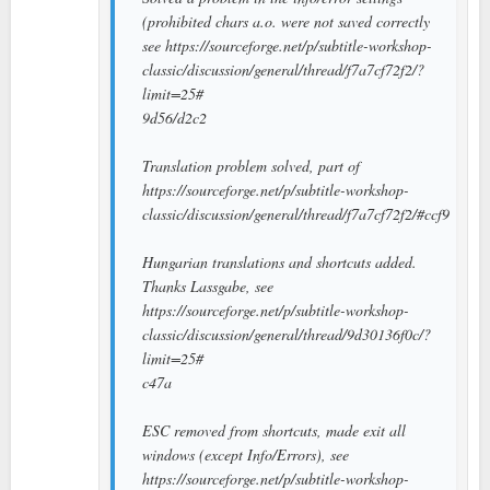
(prohibited chars a.o. were not saved correctly
see https://sourceforge.net/p/subtitle-workshop-
classic/discussion/general/thread/f7a7cf72f2/?
limit=25#
9d56/d2c2
Translation problem solved, part of
https://sourceforge.net/p/subtitle-workshop-
classic/discussion/general/thread/f7a7cf72f2/#ccf9
Hungarian translations and shortcuts added.
Thanks Lassgabe, see
https://sourceforge.net/p/subtitle-workshop-
classic/discussion/general/thread/9d30136f0c/?
limit=25#
c47a
ESC removed from shortcuts, made exit all
windows (except Info/Errors), see
https://sourceforge.net/p/subtitle-workshop-