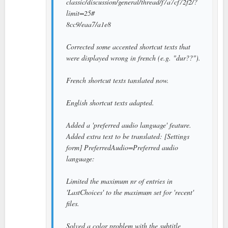
classic/discussion/general/thread/f7a7cf72f2/?
limit=25#
8cc9/eaa7/a1e8
Corrected some accented shortcut texts that
were displayed wrong in french (e.g. "dur??").
French shortcut texts tanslated now.
English shortcut texts adapted.
Added a 'preferred audio language' feature.
Added extra text to be translated: [Settings
form] PreferredAudio=Preferred audio
language:
Limited the maximum nr of entries in
'LastChoices' to the maximum set for 'recent'
files.
Solved a color problem with the subtitle