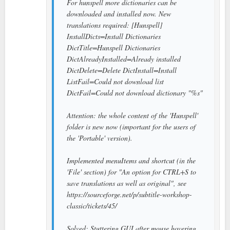
For hunspell more dictionaries can be
downloaded and installed now. New
translations required: [Hunspell]
InstallDicts=Install Dictionaries
DictTitle=Hunspell Dictionaries
DictAlreadyInstalled=Already installed
DictDelete=Delete DictInstall=Install
ListFail=Could not download list
DictFail=Could not download dictionary "%s"
Attention: the whole content of the 'Hunspell'
folder is new now (important for the users of
the 'Portable' version).
Implemented menuItems and shortcut (in the
'File' section) for "An option for CTRL+S to
save translations as well as original", see
https://sourceforge.net/p/subtitle-workshop-
classic/tickets/45/
Solved: Stuttering GUI after mouse hovering