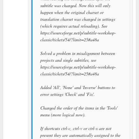
subtitle was changed. Now this will only
happen when the original charset or
translation charset was changed in settings
(which requires actual reloading). See
https://sourceforge.net/p/subtitle-workshop-
classic/tickets/54/?limit=25#a48a
Solved a problem in misalignment between
projects and single subtitles, see
https://sourceforge.net/p/subtitle-workshop-
classic/tickets/54/?limit=25#a48a
Added 'All', 'None' and 'Inverse' buttons to
error settings 'Check' and 'Fix'.
Changed the order of the items in the 'Tools'
menu (more logical now).
If shortcuts ctrl-c, ctrl-v or ctrl-x are not
present they are automatically assigned to the