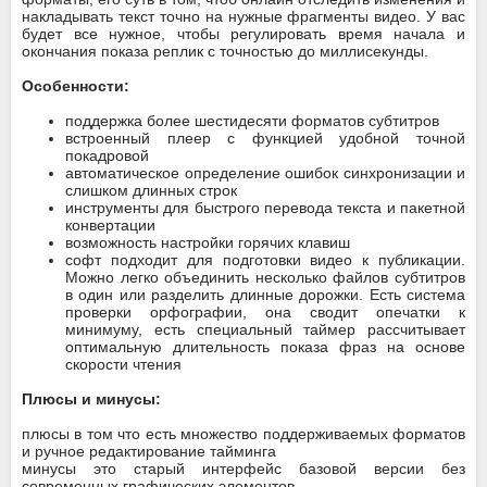
накладывать текст точно на нужные фрагменты видео. У вас
будет все нужное, чтобы регулировать время начала и
окончания показа реплик с точностью до миллисекунды.
Особенности:
поддержка более шестидесяти форматов субтитров
встроенный плеер с функцией удобной точной
покадровой
автоматическое определение ошибок синхронизации и
слишком длинных строк
инструменты для быстрого перевода текста и пакетной
конвертации
возможность настройки горячих клавиш
софт подходит для подготовки видео к публикации.
Можно легко объединить несколько файлов субтитров
в один или разделить длинные дорожки. Есть система
проверки орфографии, она сводит опечатки к
минимуму, есть специальный таймер рассчитывает
оптимальную длительность показа фраз на основе
скорости чтения
Плюсы и минусы:
плюсы в том что есть множество поддерживаемых форматов
и ручное редактирование тайминга
минусы это старый интерфейс базовой версии без
современных графических элементов