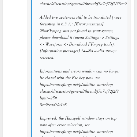
classic/discussion/general/thread/f7a7cf72f2/#8cc9
Added two sectences still to be translated (were
forgotten in 6.3.1): [Error messages]
29=FFmpeg was not found in your system,
please download it (menu Settings -> Settings
-> Waveform -> Download FFmpeg tools).
[Information messages] 24=No audio stream
selected.
Informations and errors window can no longer
be closed with the Esc key now, see
https://sourceforge.net/p/subtitle-workshop-
classic/discussion/general/thread/f7a7cf72f2/?
limit=25#
8cc9/eaa7/a1e8
Improved: the Hunspell window stays on top
now after error selection, see
https://sourceforge.net/p/subtitle-workshop-