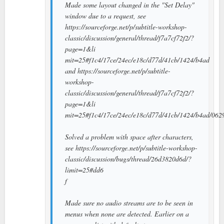
Made some layout changed in the "Set Delay"
window due to a request, see
https://sourceforge.net/p/subtitle-workshop-
classic/discussion/general/thread/f7a7cf72f2/?
page=1&li
mit=25#f1c4/17ce/24ec/e18c/d77d/41cb/1424/b4ad
and https://sourceforge.net/p/subtitle-
workshop-
classic/discussion/general/thread/f7a7cf72f2/?
page=1&li
mit=25#f1c4/17ce/24ec/e18c/d77d/41cb/1424/b4ad/062
Solved a problem with space after characters,
see https://sourceforge.net/p/subtitle-workshop-
classic/discussion/bugs/thread/26d3820d6d/?
limit=25#dd6
f
Made sure no audio streams are to be seen in
menus when none are detected. Earlier on a