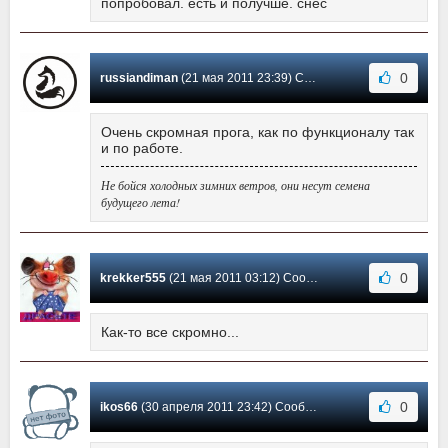
попробовал. есть и получше. снёс
0
russiandiman
(21 мая 2011 23:39) Сообщение #11
Очень скромная прога, как по функционалу так
и по работе.
Не бойся холодных зимних ветров, они несут семена
будущего лета!
0
krekker555
(21 мая 2011 03:12) Сообщение #10
Как-то все скромно...
0
ikos66
(30 апреля 2011 23:42) Сообщение #9