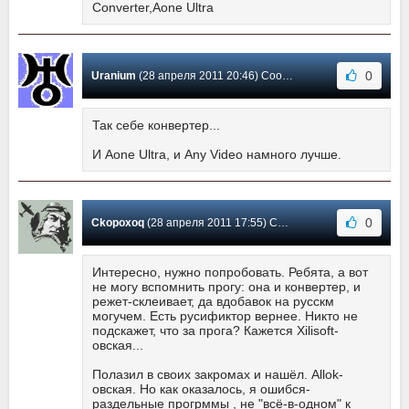
Converter,Aone Ultra
0
Uranium
(28 апреля 2011 20:46) Сообщение #3
Так себе конвертер...
И Aone Ultra, и Any Video намного лучше.
0
Ckopoxoq
(28 апреля 2011 17:55) Сообщение #2
Интересно, нужно попробовать. Ребята, а вот
не могу вспомнить прогу: она и конвертер, и
режет-склеивает, да вдобавок на русскм
могучем. Есть русификтор вернее. Никто не
подскажет, что за прога? Кажется Xilisoft-
овская...
Полазил в своих закромах и нашёл. Allok-
овская. Но как оказалось, я ошибся-
раздельные прогрммы , не "всё-в-одном" к