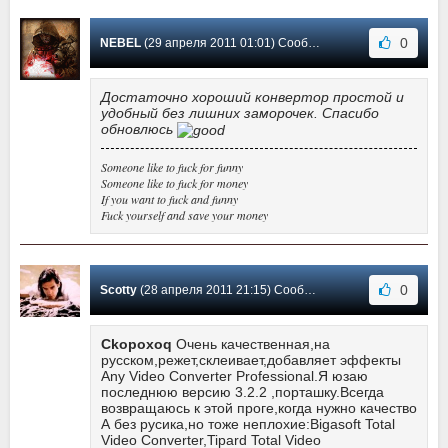
0
NEBEL
(29 апреля 2011 01:01) Сообщение #5
Достаточно хороший конвертор простой и
удобный без лишних заморочек. Спасибо
обновлюсь
Someone like to fuck for funny
Someone like to fuck for money
If you want to fuck and funny
Fuck yourself and save your money
0
Scotty
(28 апреля 2011 21:15) Сообщение #4
Ckopoxoq
Очень качественная,на
русском,режет,склеивает,добавляет эффекты
Any Video Converter Professional.Я юзаю
последнюю версию 3.2.2 ,порташку.Всегда
возвращаюсь к этой проге,когда нужно качество
А без русика,но тоже неплохие:Bigasoft Total
Video Converter,Tipard Total Video