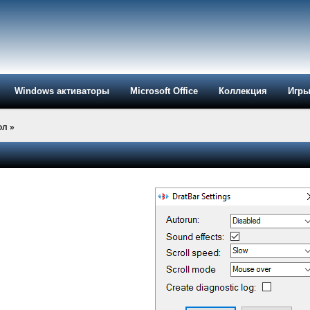
Windows активаторы
Microsoft Office
Коллекция
Игр
ол
»