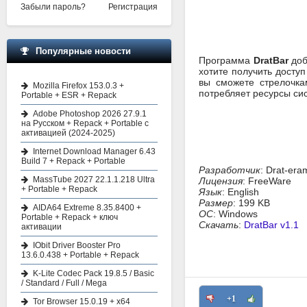
Забыли пароль?
Регистрация
Популярные новости
Программа
DratBar
доб
хотите получить досту
вы сможете стрелочка
Mozilla Firefox 153.0.3 +
потребляет ресурсы сис
Portable + ESR + Repack
Adobe Photoshop 2026 27.9.1
на Русском + Repack + Portable с
активацией (2024-2025)
Internet Download Manager 6.43
Build 7 + Repack + Portable
Разработчик
: Drat-era
MassTube 2027 22.1.1.218 Ultra
Лицензия
: FreeWare
+ Portable + Repack
Язык
: English
Размер
: 199 KB
AIDA64 Extreme 8.35.8400 +
ОС
: Windows
Portable + Repack + ключ
Скачать
:
DratBar v1.1
активации
IObit Driver Booster Pro
13.6.0.438 + Portable + Repack
K-Lite Codec Pack 19.8.5 / Basic
/ Standard / Full / Mega
+1
Tor Browser 15.0.19 + x64