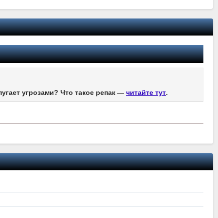
пугает угрозами? Что такое репак —
читайте тут
.