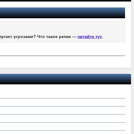
пугает угрозами? Что такое репак —
читайте тут
.