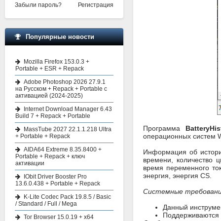
Забыли пароль?
Регистрация
Популярные новости
Mozilla Firefox 153.0.3 +
Portable + ESR + Repack
Adobe Photoshop 2026 27.9.1
на Русском + Repack + Portable с
активацией (2024-2025)
Internet Download Manager 6.43
Build 7 + Repack + Portable
Программа
BatteryHi
MassTube 2027 22.1.1.218 Ultra
операционных систем W
+ Portable + Repack
AIDA64 Extreme 8.35.8400 +
Информация об истори
Portable + Repack + ключ
времени, количество ц
активации
время переменного ток
энергия, энергия CS.
IObit Driver Booster Pro
13.6.0.438 + Portable + Repack
Системные требован
K-Lite Codec Pack 19.8.5 / Basic
/ Standard / Full / Mega
Данный инструмен
Поддерживаются к
Tor Browser 15.0.19 + x64