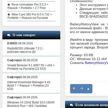
Особенности:
Revo Uninstaller Pro 5.5.2 +
Этот инструмент 
Repack + Portable + 2.7 Free
Данные истории 
Следующие табл
Wise Care 365 Pro 8.0.4.732 +
B5CE-5FA2DA202
Portable + Repack на Русском
BatteryHistoryView н
исполняемый файл - Bat
его от имени администр
О чем говорят
Имейте в виду: програм
тип записей отображает
DJRED
08.08.2026
процент заряда. Второй
RadioBOSS Ultimate 7.2.2 -
рабочие пресеты
(8)
Размер
: 63 KB
ОС
: Windows 10-11 x64
Софтпро1
08.08.2026
Скачать
BatteryHistory
Vivaldi Browser 8.1.4087.55 + x64 +
Portable на Русском
(22 633)
Софтпро1
08.08.2026
Internet Download Manager 6.43
Build 7 + Repack + Portable
(22
+9
633)
Софтпро1
08.08.2026
Windows 10 22H2 Build 10.0.19045
Если возникли вопр
Business Rus + x64 / Updated