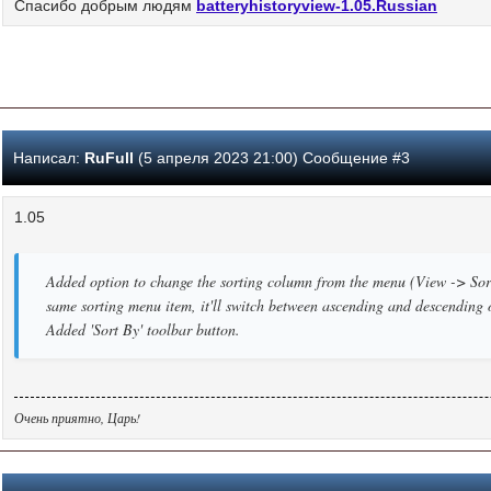
Спасибо добрым людям
batteryhistoryview-1.05.Russian
Написал:
RuFull
(5 апреля 2023 21:00) Сообщение #3
1.05
Added option to change the sorting column from the menu (View -> Sort 
same sorting menu item, it'll switch between ascending and descending 
Added 'Sort By' toolbar button.
Очень приятно, Царь!