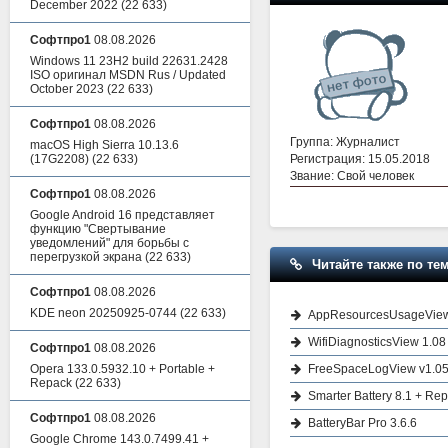
December 2022
(22 633)
Софтпро1
08.08.2026
Windows 11 23H2 build 22631.2428
ISO оригинал MSDN Rus / Updated
October 2023
(22 633)
Софтпро1
08.08.2026
Группа: Журналист
macOS High Sierra 10.13.6
Регистрация: 15.05.2018
(17G2208)
(22 633)
Звание: Свой человек
Софтпро1
08.08.2026
Google Android 16 представляет
функцию "Свертывание
уведомлений" для борьбы с
перегрузкой экрана
(22 633)
Читайте также по тем
Софтпро1
08.08.2026
KDE neon 20250925-0744
(22 633)
AppResourcesUsageView
WifiDiagnosticsView 1.08
Софтпро1
08.08.2026
FreeSpaceLogView v1.0
Opera 133.0.5932.10 + Portable +
Repack
(22 633)
Smarter Battery 8.1 + Rep
Софтпро1
08.08.2026
BatteryBar Pro 3.6.6
Google Chrome 143.0.7499.41 +