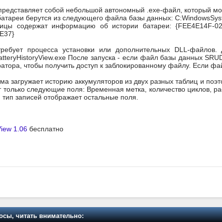
представляет собой небольшой автономный .exe-файл, который мож
батареи берутся из следующего файла базы данных: C:WindowsSy
ицы содержат информацию об истории батареи: {FEE4E14F-02
E37}
е требует процесса установки или дополнительных DLL-файлов. 
teryHistoryView.exe После запуска - если файл базы данных SRUDB
атора, чтобы получить доступ к заблокированному файлу. Если фай
ма загружает историю аккумуляторов из двух разных таблиц и поэт
 только следующие поля: Временная метка, количество циклов, ра
 тип записей отображает остальные поля.
View 1.06
бесплатно
осы, читать внимательно: