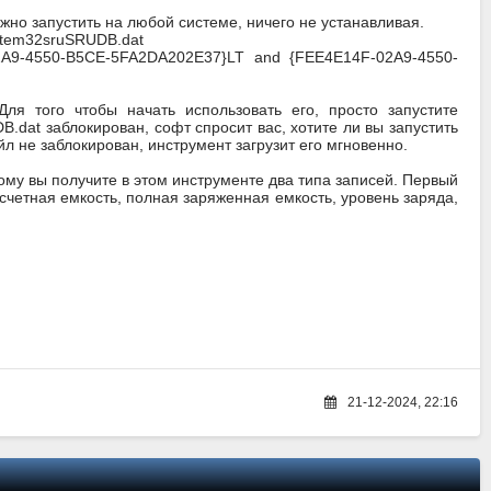
но запустить на любой системе, ничего не устанавливая.
stem32sruSRUDB.dat
A9-4550-B5CE-5FA2DA202E37}LT and {FEE4E14F-02A9-4550-
Для того чтобы начать использовать его, просто запустите
.dat заблокирован, софт спросит вас, хотите ли вы запустить
л не заблокирован, инструмент загрузит его мгновенно.
ому вы получите в этом инструменте два типа записей. Первый
счетная емкость, полная заряженная емкость, уровень заряда,
21-12-2024, 22:16