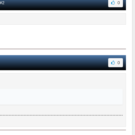
 #2
0
0