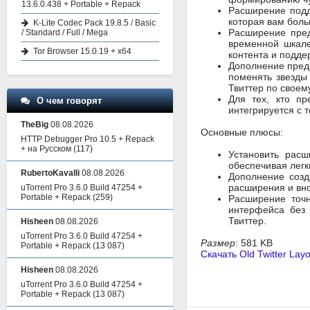
13.6.0.438 + Portable + Repack
Расширение подд
которая вам боль
K-Lite Codec Pack 19.8.5 / Basic
Расширение пред
/ Standard / Full / Mega
временной шкале
Tor Browser 15.0.19 + x64
контента и подде
Дополнение предо
поменять звезды
Твиттер по своему
Для тех, кто пр
О чем говорят
интегрируется с 
TheBig
08.08.2026
Основные плюсы:
HTTP Debugger Pro 10.5 + Repack
+ на Русском
(117)
Установить расш
обеспечивая легк
RubertoKavalli
08.08.2026
Дополнение созд
расширения и вно
uTorrent Pro 3.6.0 Build 47254 +
Portable + Repack
(259)
Расширение точн
интерфейса без 
Твиттер.
Hisheen
08.08.2026
uTorrent Pro 3.6.0 Build 47254 +
Размер
: 581 KB
Portable + Repack
(13 087)
Скачать Old Twitter Lay
Hisheen
08.08.2026
uTorrent Pro 3.6.0 Build 47254 +
Portable + Repack
(13 087)