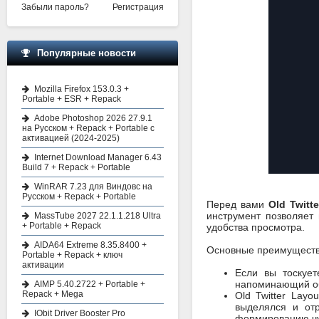
Забыли пароль?
Регистрация
Популярные новости
Mozilla Firefox 153.0.3 +
Portable + ESR + Repack
Adobe Photoshop 2026 27.9.1
на Русском + Repack + Portable с
активацией (2024-2025)
Internet Download Manager 6.43
Build 7 + Repack + Portable
WinRAR 7.23 для Виндовс на
Русском + Repack + Portable
Перед вами
Old Twitt
инструмент позволяет
MassTube 2027 22.1.1.218 Ultra
+ Portable + Repack
удобства просмотра.
AIDA64 Extreme 8.35.8400 +
Основные преимуществ
Portable + Repack + ключ
активации
Если вы тоскуе
напоминающий об 
AIMP 5.40.2722 + Portable +
Repack + Mega
Old Twitter Lay
выделялся и отр
IObit Driver Booster Pro
формированию чу