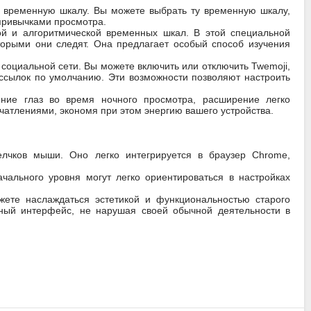
ю временную шкалу. Вы можете выбрать ту временную шкалу,
 привычками просмотра.
й и алгоритмической временных шкал. В этой специальной
торыми они следят. Она предлагает особый способ изучения
социальной сети. Вы можете включить или отключить Twemoji,
 ссылок по умолчанию. Эти возможности позволяют настроить
ение глаз во время ночного просмотра, расширение легко
атлениями, экономя при этом энергию вашего устройства.
елчков мыши. Оно легко интегрируется в браузер Chrome,
чального уровня могут легко ориентироваться в настройках
ожете наслаждаться эстетикой и функциональностью старого
ный интерфейс, не нарушая своей обычной деятельности в