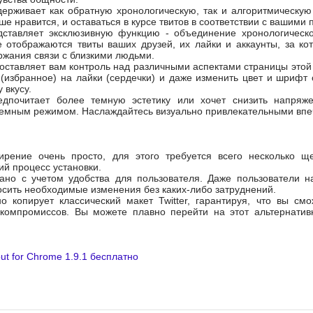
ерживает как обратную хронологическую, так и алгоритмическу
ше нравится, и оставаться в курсе твитов в соответствии с вашими
ставляет эксклюзивную функцию - объединение хронологическо
 отображаются твиты ваших друзей, их лайки и аккаунты, за ко
ржания связи с близкими людьми.
ставляет вам контроль над различными аспектами страницы этой 
 (избранное) на лайки (сердечки) и даже изменить цвет и шрифт
 вкусу.
едпочитает более темную эстетику или хочет снизить напряж
темным режимом. Наслаждайтесь визуально привлекательными впеч
ирение очень просто, для этого требуется всего несколько щ
ий процесс установки.
ано с учетом удобства для пользователя. Даже пользователи на
сить необходимые изменения без каких-либо затруднений.
о копирует классический макет Twitter, гарантируя, что вы см
компромиссов. Вы можете плавно перейти на этот альтернатив
out for Chrome 1.9.1 бесплатно