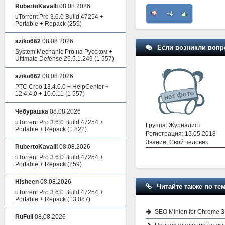
RubertoKavalli
08.08.2026
+4
uTorrent Pro 3.6.0 Build 47254 +
Portable + Repack
(259)
aziko662
08.08.2026
Если возникли вопр
System Mechanic Pro на Русском +
Ultimate Defense 26.5.1.249
(1 557)
aziko662
08.08.2026
PTC Creo 13.4.0.0 + HelpCenter +
12.4.4.0 + 10.0.11
(1 557)
Чебурашка
08.08.2026
uTorrent Pro 3.6.0 Build 47254 +
Группа: Журналист
Portable + Repack
(1 822)
Регистрация: 15.05.2018
Звание: Свой человек
RubertoKavalli
08.08.2026
uTorrent Pro 3.6.0 Build 47254 +
Portable + Repack
(259)
Hisheen
08.08.2026
Читайте также по тем
uTorrent Pro 3.6.0 Build 47254 +
Portable + Repack
(13 087)
SEO Minion for Chrome 3
RuFull
08.08.2026