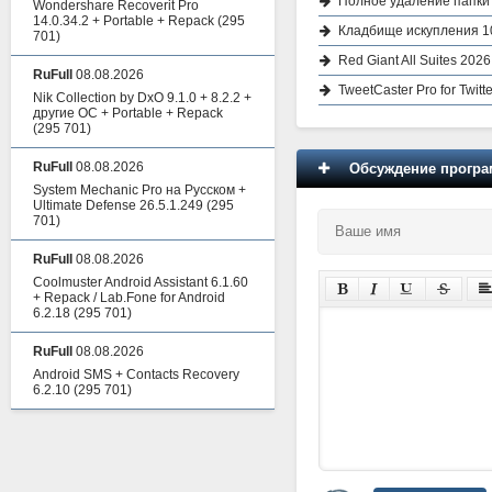
Полное удаление папки 
Wondershare Recoverit Pro
14.0.34.2 + Portable + Repack
(295
Кладбище искупления 1
701)
Red Giant All Suites 202
RuFull
08.08.2026
TweetCaster Pro for Twitte
Nik Collection by DxO 9.1.0 + 8.2.2 +
другие ОС + Portable + Repack
(295 701)
RuFull
08.08.2026
Обсуждение програм
System Mechanic Pro на Русском +
Ultimate Defense 26.5.1.249
(295
701)
RuFull
08.08.2026
Coolmuster Android Assistant 6.1.60
+ Repack / Lab.Fone for Android
6.2.18
(295 701)
RuFull
08.08.2026
Android SMS + Contacts Recovery
6.2.10
(295 701)