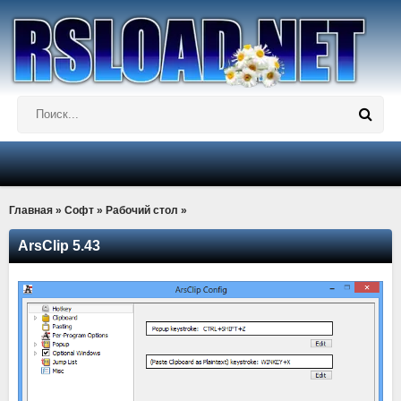
Главная
»
Софт
»
Рабочий стол
»
ArsClip 5.43