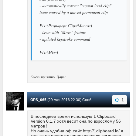
- automatically correct "cannot load clip"
issue caused by a moved permanent clip
Fix:(Permanent Clips/Macros)
- issue with "Move" feature
- updated keystroke command
Fix:(Misc)
Очень приятно, Царь!
1
OPS_065
(29 мая 2016 22:30) Сообщение #81
В последнее время использую 1 Clipboard
Version 0.1.7 хотя весит она по взрослому 56
метров !!
Но очень удобна оф.сайт http://1clipboard.io/ я
только не понял эту прогу сделала компания