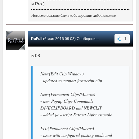
и Pro )
Новости должны быть либо хорошие, либо полезные.
1
RuFull
(6 мая 2016 09:03) Сообщение #77
5.08
New:(Edit Clip Window)
- updated to support javascript clip
New:(Permanent Clips/Macros)
- new Popup Clips Commands
SAVECLIPBOARD and NEWCLIP
- added javascript Extract Links example
Fix:(Permanent Clips/Macros)
- issue with configured pasting mode and