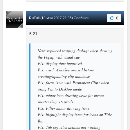
0
RuFull
(18 мая 2017 21:35) Сообщение #86
5.21
New: replaced warning dialogs when showing
the Popup with visual cue
Fix: display time improved
Fix: crash if hotkey pressed before
creating/updating clip database
Fix: focus issue with Permanent Clips when
using Pin to Desktop mode
Fix: minor icon drawing issue for menus
shorter than 16 pixels
Fix: Filter minor drawing issue
Fix: highlight display issue for icons on Title
Bar
Fix: Tab key click actions not working