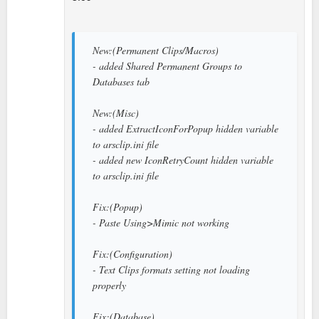
New:(Permanent Clips/Macros)
- added Shared Permanent Groups to
Databases tab
New:(Misc)
- added ExtractIconForPopup hidden variable
to arsclip.ini file
- added new IconRetryCount hidden variable
to arsclip.ini file
Fix:(Popup)
- Paste Using>Mimic not working
Fix:(Configuration)
- Text Clips formats setting not loading
properly
Fix:(Database)