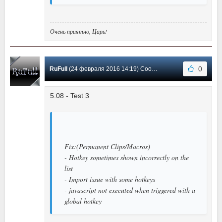
Очень приятно, Царь!
0
RuFull
(24 февраля 2016 14:19) Сообщение #73
5.08 - Test 3
Fix:(Permanent Clips/Macros)
- Hotkey sometimes shown incorrectly on the
list
- Import issue with some hotkeys
- javascript not executed when triggered with a
global hotkey