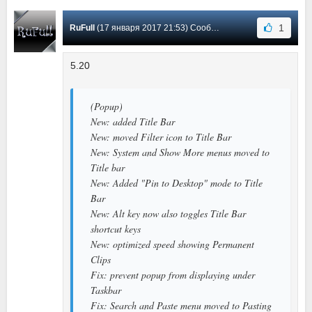
1
RuFull
(17 января 2017 21:53) Сообщение #84
5.20
(Popup)
New: added Title Bar
New: moved Filter icon to Title Bar
New: System and Show More menus moved to
Title bar
New: Added "Pin to Desktop" mode to Title
Bar
New: Alt key now also toggles Title Bar
shortcut keys
New: optimized speed showing Permanent
Clips
Fix: prevent popup from displaying under
Taskbar
Fix: Search and Paste menu moved to Pasting