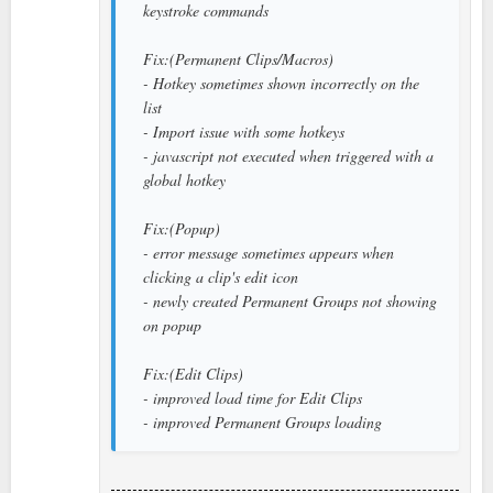
keystroke commands
Fix:(Permanent Clips/Macros)
- Hotkey sometimes shown incorrectly on the
list
- Import issue with some hotkeys
- javascript not executed when triggered with a
global hotkey
Fix:(Popup)
- error message sometimes appears when
clicking a clip's edit icon
- newly created Permanent Groups not showing
on popup
Fix:(Edit Clips)
- improved load time for Edit Clips
- improved Permanent Groups loading