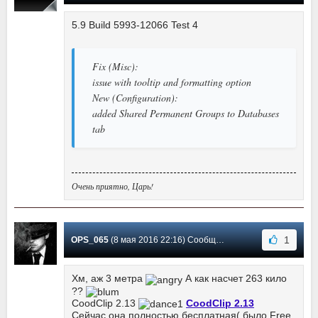
5.9 Build 5993-12066 Test 4
Fix (Misc):
issue with tooltip and formatting option
New (Configuration):
added Shared Permanent Groups to Databases
tab
Очень приятно, Царь!
1
OPS_065
(8 мая 2016 22:16) Сообщение #78
Хм, аж 3 метра
А как насчет 263 кило
??
CoodClip 2.13
CoodClip 2.13
Сейчас она полностью бесплатная( было Free