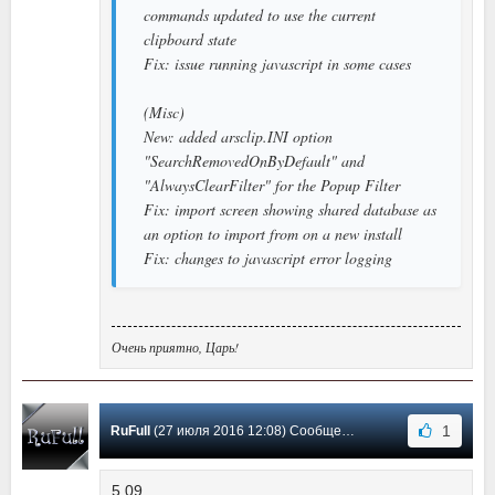
commands updated to use the current
clipboard state
Fix: issue running javascript in some cases
(Misc)
New: added arsclip.INI option
"SearchRemovedOnByDefault" and
"AlwaysClearFilter" for the Popup Filter
Fix: import screen showing shared database as
an option to import from on a new install
Fix: changes to javascript error logging
Очень приятно, Царь!
1
RuFull
(27 июля 2016 12:08) Сообщение #82
5.09