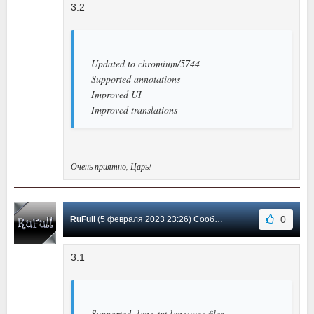
3.2
Updated to chromium/5744
Supported annotations
Improved UI
Improved translations
Очень приятно, Царь!
0
RuFull
(5 февраля 2023 23:26) Сообщение #6
3.1
Supported .lang.txt language files