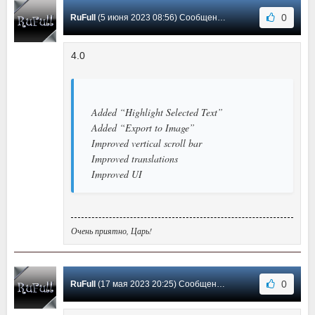
0
RuFull
(5 июня 2023 08:56) Сообщение #8
4.0
Added “Highlight Selected Text”
Added “Export to Image”
Improved vertical scroll bar
Improved translations
Improved UI
Очень приятно, Царь!
0
RuFull
(17 мая 2023 20:25) Сообщение #7