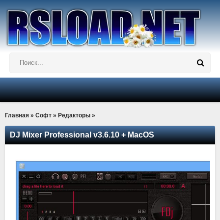
Главная
»
Софт
»
Редакторы
»
DJ Mixer Professional v3.6.10 + MacOS