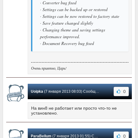
· Converter bug fixed
· Settings can be backed up or restored
· Settings can be now restored to factory state
· Save feature changed slightly
· Changing theme and saving settings
performance improved.
· Document Recovery bug fixed
Очень приятно, Царь!
0
Uoipka
(7 января 2013 08:03) Сообщение #3
На вин8 не работает или просто что-то не
установлено.
0
ParaBellum
(7 января 2013 01:55) Сообщение #2