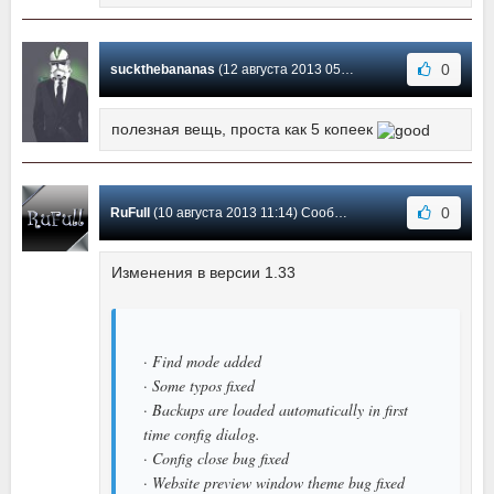
0
suckthebananas
(12 августа 2013 05:50) Сообщение #6
полезная вещь, проста как 5 копеек
0
RuFull
(10 августа 2013 11:14) Сообщение #5
Изменения в версии 1.33
· Find mode added
· Some typos fixed
· Backups are loaded automatically in first
time config dialog.
· Config close bug fixed
· Website preview window theme bug fixed