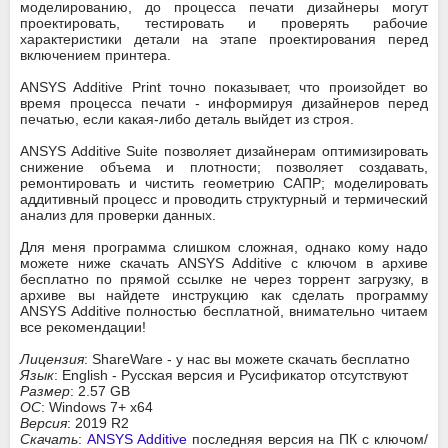
моделированию, до процесса печати дизайнеры могут
проектировать, тестировать и проверять рабочие
характеристики детали на этапе проектирования перед
включением принтера.
ANSYS Additive Print точно показывает, что произойдет во
время процесса печати - информируя дизайнеров перед
печатью, если какая-либо деталь выйдет из строя.
ANSYS Additive Suite позволяет дизайнерам оптимизировать
снижение объема и плотности; позволяет создавать,
ремонтировать и чистить геометрию САПР; моделировать
аддитивный процесс и проводить структурный и термический
анализ для проверки данных.
Для меня программа слишком сложная, однако кому надо
можете ниже скачать ANSYS Additive с ключом в архиве
бесплатно по прямой ссылке не через торрент загрузку, в
архиве вы найдете инструкцию как сделать программу
ANSYS Additive полностью бесплатной, внимательно читаем
все рекомендации!
Лицензия
: ShareWare - у нас вы можете скачать бесплатно
Язык
: English - Русская версия и Русификатор отсутствуют
Размер
: 2.57 GB
ОС
: Windows 7+ x64
Версия
: 2019 R2
Скачать
:
ANSYS Additive
последняя версия на ПК с ключом/