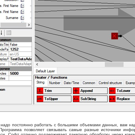
 надо постоянно работать с большими объемами данных, вам над
рограмма позволяет связывать самые разные источники инфо
иси. Софт отлично поддерживает пакетную обработку через кома