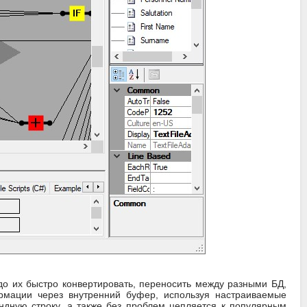
о их быстро конвертировать, переносить между разными БД,
рмации через внутренний буфер, используя настраиваемые
ндную строку, а также без проблем цепляется к популярным