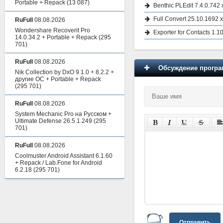
Portable + Repack
(13 087)
Benthic PLEdit 7.4.0.742
Full Convert 25.10.1692 
RuFull
08.08.2026
Wondershare Recoverit Pro
Exporter for Contacts 1.1
14.0.34.2 + Portable + Repack
(295
701)
RuFull
08.08.2026
Обсуждение програм
Nik Collection by DxO 9.1.0 + 8.2.2 +
другие ОС + Portable + Repack
(295 701)
RuFull
08.08.2026
System Mechanic Pro на Русском +
Ultimate Defense 26.5.1.249
(295
701)
RuFull
08.08.2026
Coolmuster Android Assistant 6.1.60
+ Repack / Lab.Fone for Android
6.2.18
(295 701)
Отправить