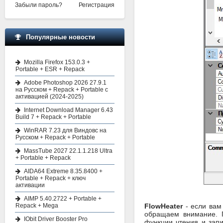
Забыли пароль?
Регистрация
Популярные новости
Mozilla Firefox 153.0.3 +
Portable + ESR + Repack
Adobe Photoshop 2026 27.9.1
на Русском + Repack + Portable с
активацией (2024-2025)
Internet Download Manager 6.43
Build 7 + Repack + Portable
WinRAR 7.23 для Виндовс на
Русском + Repack + Portable
MassTube 2027 22.1.1.218 Ultra
+ Portable + Repack
AIDA64 Extreme 8.35.8400 +
Portable + Repack + ключ
активации
AIMP 5.40.2722 + Portable +
Repack + Mega
FlowHeater
- если вам
обращаем внимание. П
IObit Driver Booster Pro
функции чтения и зап