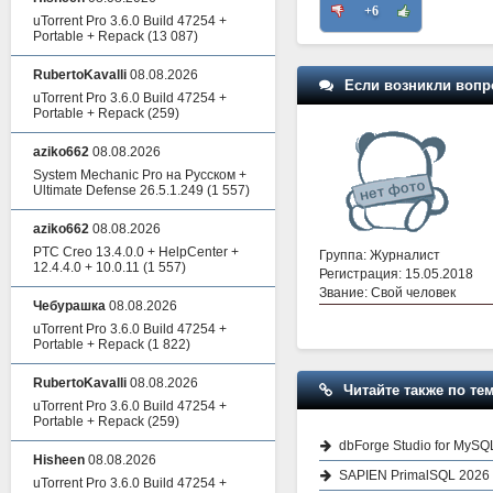
+6
uTorrent Pro 3.6.0 Build 47254 +
Portable + Repack
(13 087)
RubertoKavalli
08.08.2026
Если возникли вопр
uTorrent Pro 3.6.0 Build 47254 +
Portable + Repack
(259)
aziko662
08.08.2026
System Mechanic Pro на Русском +
Ultimate Defense 26.5.1.249
(1 557)
aziko662
08.08.2026
PTC Creo 13.4.0.0 + HelpCenter +
Группа: Журналист
12.4.4.0 + 10.0.11
(1 557)
Регистрация: 15.05.2018
Звание: Свой человек
Чебурашка
08.08.2026
uTorrent Pro 3.6.0 Build 47254 +
Portable + Repack
(1 822)
RubertoKavalli
08.08.2026
Читайте также по тем
uTorrent Pro 3.6.0 Build 47254 +
Portable + Repack
(259)
dbForge Studio for MySQL
Hisheen
08.08.2026
SAPIEN PrimalSQL 2026 
uTorrent Pro 3.6.0 Build 47254 +