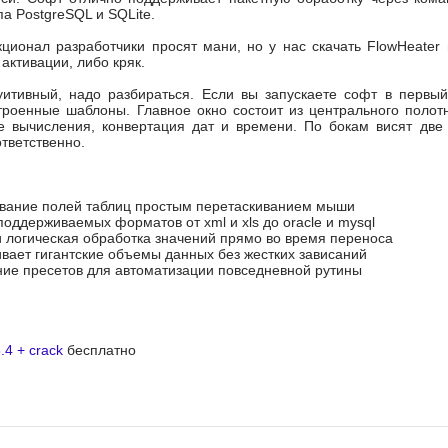
а PostgreSQL и SQLite.
ционал разработчики просят мани, но у нас скачать FlowHeater
 активации, либо кряк.
уитивный, надо разбираться. Если вы запускаете софт в первы
троенные шаблоны. Главное окно состоит из центрального полотн
е вычисления, конвертация дат и времени. По бокам висят две 
тветственно.
ывание полей таблиц простым перетаскиванием мыши
оддерживаемых форматов от xml и xls до oracle и mysql
 логическая обработка значений прямо во время переноса
вает гигантские объемы данных без жестких зависаний
ние пресетов для автоматизации повседневной рутины
.4 + crack
бесплатно