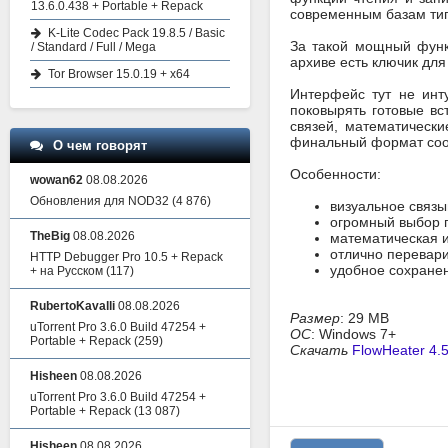
13.6.0.438 + Portable + Repack
современным базам тип
K-Lite Codec Pack 19.8.5 / Basic
За такой мощный функ
/ Standard / Full / Mega
архиве есть ключик для
Tor Browser 15.0.19 + x64
Интерфейс тут не инт
поковырять готовые вс
связей, математически
финальный формат соо
О чем говорят
Особенности:
wowan62
08.08.2026
Обновления для NOD32
(4 876)
визуальное связ
огромный выбор п
TheBig
08.08.2026
математическая и
отлично перевари
HTTP Debugger Pro 10.5 + Repack
удобное сохране
+ на Русском
(117)
RubertoKavalli
08.08.2026
Размер
: 29 MB
uTorrent Pro 3.6.0 Build 47254 +
ОС
: Windows 7+
Portable + Repack
(259)
Скачать
FlowHeater 4.5
Hisheen
08.08.2026
uTorrent Pro 3.6.0 Build 47254 +
Portable + Repack
(13 087)
Hisheen
08.08.2026