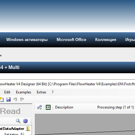
Windows активаторы
Microsoft Office
Коллекция
Игр
»
4 + Multi