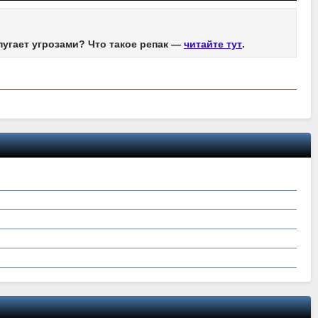
пугает угрозами? Что такое репак —
читайте тут
.