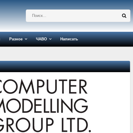
ы
Разное
ЧАВО
Написать