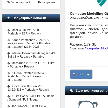
Забыли пароль?
Регистрация
Computer Modelling G
она разрабатывает и п
Популярные новости
Возможности софта вк
пластов и систем доб
Mozilla Firefox 153.0.3 +
флюидов. Компания ра
Portable + ESR + Repack
региона.
Adobe Photoshop 2026 27.9.1
на Русском + Repack + Portable с
Размер
: 1.79 GB
активацией (2024-2025)
Скачать
Computer Mode
Internet Download Manager 6.43
Build 8 + Repack + Portable
MassTube 2027 22.1.1.218 Ultra
+ Portable + Repack
AIDA64 Extreme 8.35.8400 +
+1
Portable + Repack + ключ
активации
IObit Driver Booster Pro
13.6.0.438 + Portable + Repack
Если возникли вопр
K-Lite Codec Pack 19.8.5 / Basic
/ Standard / Full / Mega
Tor Browser 15.0.19 + x64