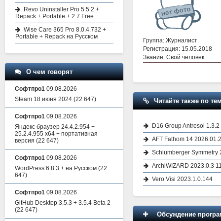
Revo Uninstaller Pro 5.5.2 +
Repack + Portable + 2.7 Free
Wise Care 365 Pro 8.0.4.732 +
Portable + Repack на Русском
Группа: Журналист
Регистрация: 15.05.2018
Звание: Свой человек
О чем говорят
Софтпро1
09.08.2026
Steam 18 июня 2024
(22 647)
Читайте также по тем
Софтпро1
09.08.2026
D16 Group Antresol 1.3.2
Яндекс браузер 24.4.2.954 +
25.2.4.955 x64 + портативная
AFT Fathom 14 2026.01.
версия
(22 647)
Schlumberger Symmetry 
Софтпро1
09.08.2026
ArchiWIZARD 2023.0.3 11
WordPress 6.8.3 + на Русском
(22
647)
Vero Visi 2023.1.0.144
Софтпро1
09.08.2026
GitHub Desktop 3.5.3 + 3.5.4 Beta 2
(22 647)
Обсуждение програм