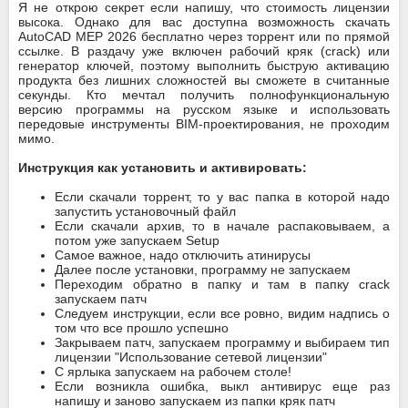
Я не открою секрет если напишу, что стоимость лицензии
высока. Однако для вас доступна возможность скачать
AutoCAD MEP 2026 бесплатно через торрент или по прямой
ссылке. В раздачу уже включен рабочий кряк (crack) или
генератор ключей, поэтому выполнить быструю активацию
продукта без лишних сложностей вы сможете в считанные
секунды. Кто мечтал получить полнофункциональную
версию программы на русском языке и использовать
передовые инструменты BIM-проектирования, не проходим
мимо.
Инструкция как установить и активировать:
Если скачали торрент, то у вас папка в которой надо
запустить установочный файл
Если скачали архив, то в начале распаковываем, а
потом уже запускаем Setup
Самое важное, надо отключить атинирусы
Далее после установки, программу не запускаем
Переходим обратно в папку и там в папку crack
запускаем патч
Следуем инструкции, если все ровно, видим надпись о
том что все прошло успешно
Закрываем патч, запускаем программу и выбираем тип
лицензии "Использование сетевой лицензии"
С ярлыка запускаем на рабочем столе!
Если возникла ошибка, выкл антивирус еще раз
напишу и заново запускаем из папки кряк патч