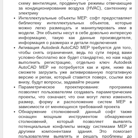
схему вентиляции, продвинутые режимы отвечающие
за кондиционирование воздуха (HVAC), сантехнику и
электрику
Интеллектуальные объекты MEP: софт предоставляет
библиотеку интеллектуальных объектов, которые
можно легко размещать и манипулировать ими в
модели. Эти объекты несут в себе довольно интересую
информацию, такую как данные производителя,
информация о размерах и детали подключения
Активация Autodesk AutoCAD MEP требуется для того,
чтобы снять ограничения, ведь по сути перед вами
условно-бесплатно все будет стандартно, но нам надо
выполнить регистрацию, отдельно ключ Autodesk
AutoCAD MEP не потребуется как и кряк, ниже вы
сможете загрузить уже активированную портативную
версию и репак, который ставится поверх, ссылки все
внизу, будут вопросы, задавайте решим
Параметрическое проектирование: программа
позволяет пользователям создавать параметрические
проекты, что означает, что они могут легко изменять
размер, форму и расположение систем MEP в
зависимости от меняющихся требований проекта
Обнаружение столкновений: данный софт также
оснащен мощным инструментом обнаружения
столкновений, который позволяет выявлять
потенциальные конфликты между системами MEP и
другими компонентами здания. Это помогает
пользователям выявлять и решать проблемы до