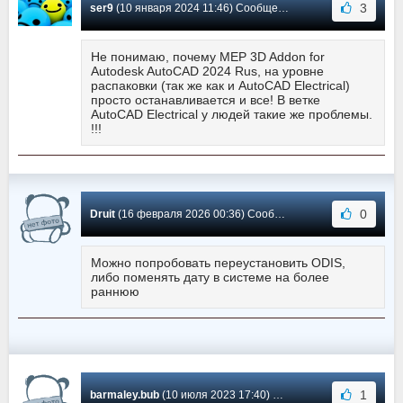
3
ser9
(10 января 2024 11:46) Сообщение #5
Не понимаю, почему MEP 3D Addon for
Autodesk AutoCAD 2024 Rus, на уровне
распаковки (так же как и AutoCAD Electrical)
просто останавливается и все! В ветке
AutoCAD Electrical у людей такие же проблемы.
!!!
0
Druit
(16 февраля 2026 00:36) Сообщение #4
Можно попробовать переустановить ODIS,
либо поменять дату в системе на более
раннюю
1
barmaley.bub
(10 июля 2023 17:40) Сообщение #3