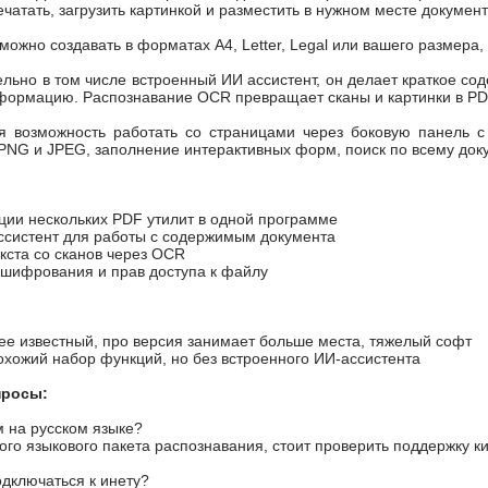
чатать, загрузить картинкой и разместить в нужном месте документ
ожно создавать в форматах A4, Letter, Legal или вашего размера
льно в том числе встроенный ИИ ассистент, он делает краткое сод
ормацию. Распознавание OCR превращает сканы и картинки в PDF
я возможность работать со страницами через боковую панель с
PNG и JPEG, заполнение интерактивных форм, поиск по всему докум
ции нескольких PDF утилит в одной программе
ссистент для работы с содержимым документа
кста со сканов через OCR
 шифрования и прав доступа к файлу
ее известный, про версия занимает больше места, тяжелый софт
охожий набор функций, но без встроенного ИИ-ассистента
просы:
м на русском языке?
ного языкового пакета распознавания, стоит проверить поддержку
одключаться к инету?