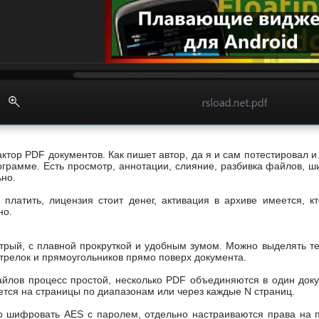
актор PDF документов. Как пишет автор, да я и сам потестировал и
ограмме. Есть просмотр, аннотации, слияние, разбивка файлов, ш
ьно.
платить, лицензия стоит денег, активация в архиве имеется, кт
но.
рый, с плавной прокруткой и удобным зумом. Можно выделять текс
стрелок и прямоугольников прямо поверх документа.
айлов процесс простой, несколько PDF объединяются в один док
тся на страницы по диапазонам или через каждые N страниц.
 шифровать AES с паролем, отдельно настраиваются права на п