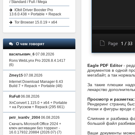
/ Standard / Full / Mega
IObit Driver Booster Pro
13.6.0.438 + Portable + Repack
Tor Browser 15.0.19 + x64
О чем говорят
васильевич_6
07.08.2026
Rons WebLynx Pro 2026.8.4.1417
(6)
Eagle PDF Editor
- ред
документов в одной пр
мегабайт, а так нормал
Zmey15
07.08.2026
Internet Download Manager 6.43
За такие плюшки надо 
Build 7 + Repack + Portable
(48)
лекарство дополнитель
RuFull
06.08.2026
Просмотр и разметка:
XnConvert 1.115.0 + x64 + Portable
Рендеринг страниц быст
+ на Русском + Repack
(295 661)
блоки и фигуры вроде 
petr_ivan0v_2004
06.08.2026
Слияние и разбивка ф
большой файл разбивае
Скачать Microsoft Office 2024 +
ключ активации без торрент -
16.0.17932.20884 (2026.07)
(7)
Ваши документы можно