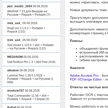
можно нарисовать, напе
petr_ivan0v_2004
06.08.2026
Новые документы тоже м
WinRAR 7.23 для Виндовс на
Русском + Repack + Portable
(7)
Присутствует дополните
вытащить ключевую инф
mek_asd_
06.08.2026
RegCool 3.1.0.2 + Portable +
Дополнительно имеетс
Repack
(132)
конвертация страниц в 
mek_asd_
06.08.2026
Плюсы:
XnConvert 1.115.0 + x64 + Portable
объединяет функ
+ на Русском + Repack
(132)
встроенный ИИ-а
распознавание те
MEGANOM
06.08.2026
гибкие настройки
UsbToolbox Pro 1.3 + x64 Free
(416)
Аналоги:
alivakos
06.08.2026
Adobe Acrobat Pro
- бол
Luminar Neo 1.28.0.17626 +
Portable + Repack + на Русском
(1
PDF-XChange Editor
- п
666)
Ответы на частые во
moskvin707
06.08.2026
Работает OCR с тексто
Total Commander 11.58 + x64 +
Зависит от установлен
Portable + Repack + Сборки
(5)
Можно работать и не п
RuFull
06.08.2026