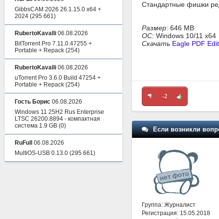
Стандартные фишки ред
GibbsCAM 2026 26.1.15.0 x64 +
2024
(295 661)
Размер
: 646 MB
RubertoKavalli
06.08.2026
ОС
: Windows 10/11 x64
Скачать
Eagle PDF Edit
BitTorrent Pro 7.11.0.47255 +
Portable + Repack
(254)
RubertoKavalli
06.08.2026
uTorrent Pro 3.6.0 Build 47254 +
Portable + Repack
(254)
-2
Гость Борис
06.08.2026
Windows 11 25H2 Rus Enterprise
LTSC 26200.8894 - компактная
система 1.9 GB
(0)
Если возникли вопр
RuFull
06.08.2026
MultiOS-USB 0.13.0
(295 661)
Группа: Журналист
Регистрация: 15.05.2018