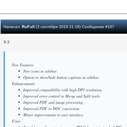
Написал:
RuFull
(3 сентября 2019 21:18) Сообщение #107
9.3
New Features
New icons in sidebar.
Option to show/hide button captions in sidebar.
Enhancements
Improved compatibility with high DPI resolution.
Improved error control in Merge and Split tools.
Improved PDF and image processing.
Improved PDF to DOC conversion.
Minor improvements to user interface.
Fixes