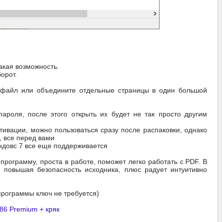
такая возможность.
орот.
F-файл или объедините отдельные страницы в один большой
оля, после этого открыть их будет не так просто другим
тивации, можно пользоваться сразу после распаковки, однако
, все перед вами
ндовс 7 все еще поддерживается
рограмму, проста в работе, поможет легко работать с PDF. В
 повышая безопасность исходника, плюс радует интуитивно
 программы ключ не требуется)
x86 Premium + кряк