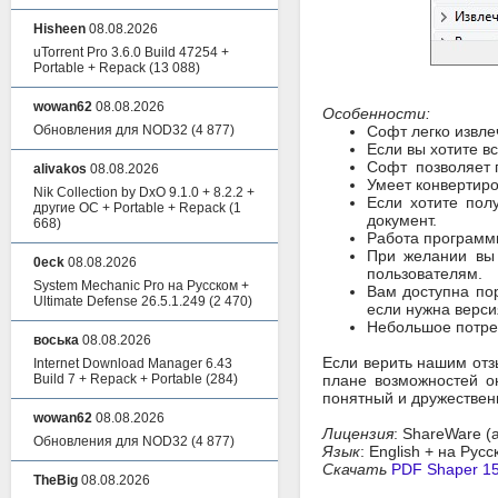
Hisheen
08.08.2026
uTorrent Pro 3.6.0 Build 47254 +
Portable + Repack
(13 088)
wowan62
08.08.2026
Особенности:
Обновления для NOD32
(4 877)
Софт легко извле
Если вы хотите в
Софт позволяет 
alivakos
08.08.2026
Умеет конвертиро
Nik Collection by DxO 9.1.0 + 8.2.2 +
Если хотите пол
другие ОС + Portable + Repack
(1
документ.
668)
Работа программ
При желании вы 
0eck
08.08.2026
пользователям.
System Mechanic Pro на Русском +
Вам доступна пор
Ultimate Defense 26.5.1.249
(2 470)
если нужна верси
Небольшое потреб
воська
08.08.2026
Если верить нашим отз
Internet Download Manager 6.43
Build 7 + Repack + Portable
(284)
плане возможностей о
понятный и дружествен
wowan62
08.08.2026
Лицензия
: ShareWare (
Обновления для NOD32
(4 877)
Язык
: English + на Рус
Скачать
PDF Shaper 15.
TheBig
08.08.2026