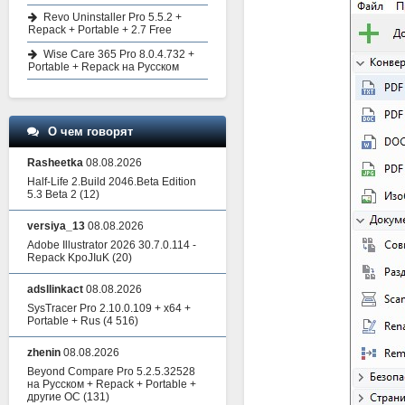
Revo Uninstaller Pro 5.5.2 +
Repack + Portable + 2.7 Free
Wise Care 365 Pro 8.0.4.732 +
Portable + Repack на Русском
О чем говорят
Rasheetka
08.08.2026
Half-Life 2.Build 2046.Beta Edition
5.3 Beta 2
(12)
versiya_13
08.08.2026
Adobe Illustrator 2026 30.7.0.114 -
Repack KpoJIuK
(20)
adsllinkact
08.08.2026
SysTracer Pro 2.10.0.109 + x64 +
Portable + Rus
(4 516)
zhenin
08.08.2026
Beyond Compare Pro 5.2.5.32528
на Русском + Repack + Portable +
другие ОС
(131)