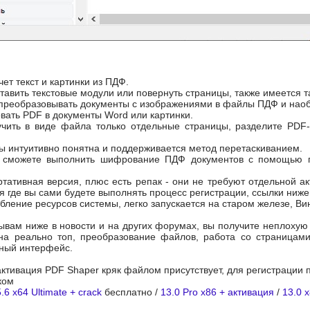
чет текст и картинки из ПДФ.
ставить текстовые модули или повернуть страницы, также имеется 
преобразовывать документы с изображениями в файлы ПДФ и наоб
вать PDF в документы Word или картинки.
учить в виде файла только отдельные страницы, разделите PD
ы интуитивно понятна и поддерживается метод перетаскиванием.
сможете выполнить шифрование ПДФ документов с помощью пар
тативная версия, плюс есть репак - они не требуют отдельной ак
я где вы сами будете выполнять процесс регистрации, ссылки ниже
ление ресурсов системы, легко запускается на старом железе, Ви
ывам ниже в новости и на других форумах, вы получите неплохую п
на реально топ, преобразование файлов, работа со страницами
ный интерфейс.
активация PDF Shaper кряк файлом присутствует, для регистрации
ском
6 x64 Ultimate + crack
бесплатно /
13.0 Pro x86 + активация
/
13.0 