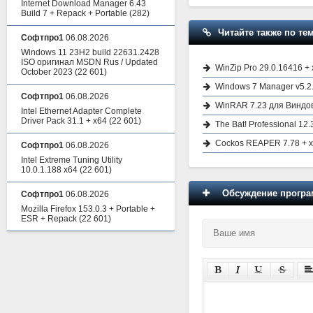
Internet Download Manager 6.43
Build 7 + Repack + Portable
(282)
Читайте также по тем
Софтпро1
06.08.2026
Windows 11 23H2 build 22631.2428
ISO оригинал MSDN Rus / Updated
WinZip Pro 29.0.16416 +
October 2023
(22 601)
Windows 7 Manager v5.2.
Софтпро1
06.08.2026
WinRAR 7.23 для Виндов
Intel Ethernet Adapter Complete
Driver Pack 31.1 + x64
(22 601)
The Bat! Professional 12
Cockos REAPER 7.78 + x6
Софтпро1
06.08.2026
Intel Extreme Tuning Utility
10.0.1.188 x64
(22 601)
Обсуждение програм
Софтпро1
06.08.2026
Mozilla Firefox 153.0.3 + Portable +
ESR + Repack
(22 601)