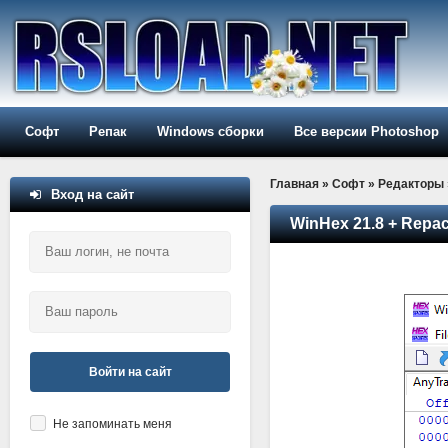
Софт
Репак
Windows сборки
Все версии Photoshop
Главная
»
Софт
»
Редакторы
Вход на сайт
WinHex 21.8 + Repac
Войти на сайт
Не запоминать меня