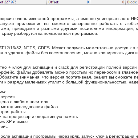
версия очень известной программы, а именно универсального HEX
запуски приложения вы сможете совершенно работать с любы
ами, приводами и разными другими носителями информации, м
сразу разберутся ка пользоваться программой.
AT12/16/32, NTFS, CDFS. Может получать моментально доступ к в 
жно удалять файлы без восстановления, можно клонировать диск и
тно + ключ для активации и crack для регистрации полной верси
ерфейс, файлы добавлять можно простым их переносом в главное
Обратите внимания, что версия портативная, значит вы сможете п
ти к разряду маленьких утилит с большой функциональностью, над
мы:
 версия
щена с любого носителя
метод исследования файла
трая работы
и на процессор и оперативную память
ws XP и выше
фейс
после активации программы через кряк, запуск ключа регистрации н