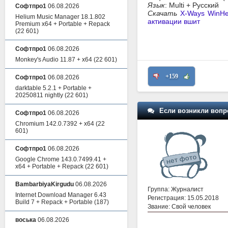
Язык
: Multi + Русский
Софтпро1
06.08.2026
Скачать
X-Ways WinHe
Helium Music Manager 18.1.802
активации вшит
Premium x64 + Portable + Repack
(22 601)
Софтпро1
06.08.2026
Monkey's Audio 11.87 + x64
(22 601)
+159
Софтпро1
06.08.2026
darktable 5.2.1 + Portable +
20250811 nightly
(22 601)
Если возникли вопр
Софтпро1
06.08.2026
Chromium 142.0.7392 + x64
(22
601)
Софтпро1
06.08.2026
Google Chrome 143.0.7499.41 +
x64 + Portable + Repack
(22 601)
BambarbiyaKirgudu
06.08.2026
Группа: Журналист
Internet Download Manager 6.43
Регистрация: 15.05.2018
Build 7 + Repack + Portable
(187)
Звание: Свой человек
воська
06.08.2026