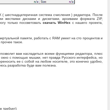
 ( шестнадцатеричная система счисления ) редактора. После
ми жесткими дисками и дискетами, архивами формата ZIP,
огу только посоветовать
скачать WinHex
с нашего проекта,
виртуальной памяти, работать с RAM умеет на сто процентов и
 прочее такое.
и позволит вам насладиться всеми функциями редактора, плюс
 окно с помощью мышки, нет правда Русского интерфейса, но
ереносить ее с собой на любом носителе, это конечно удобно,
еюсь разработка буде вам полезна.
е требует)