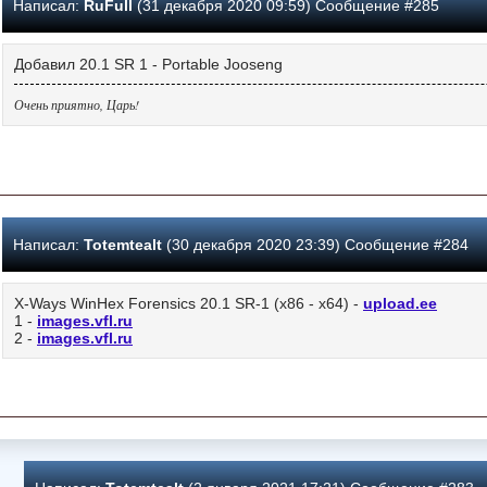
Написал:
RuFull
(31 декабря 2020 09:59) Сообщение #285
Добавил 20.1 SR 1 - Portable Jooseng
Очень приятно, Царь!
Написал:
Totemtealt
(30 декабря 2020 23:39) Сообщение #284
X-Ways WinHex Forensics 20.1 SR-1 (х86 - х64) -
upload.ee
1 -
images.vfl.ru
2 -
images.vfl.ru