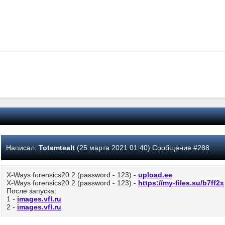
Написал:
Totemtealt
(25 марта 2021 01:40) Сообщение #288
X-Ways forensics20.2 (password - 123) -
upload.ee
X-Ways forensics20.2 (password - 123) -
https://my-files.su/b7ff2x
После запуска:
1 -
images.vfl.ru
2 -
images.vfl.ru