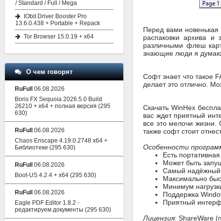
/ Standard / Full / Mega
IObit Driver Booster Pro
13.6.0.438 + Portable + Repack
Перед вами новенькая 
Tor Browser 15.0.19 + x64
распаковки архива и 
различными флеш карт
знающие люди я думаю 
О чем говорят
Софт знает что такое F
делает это отлично. Мо
RuFull
06.08.2026
Boris FX Sequoia 2026.5.0 Build
26210 + x64 + полная версия
(295
Скачать WinHex беспла
630)
вас ждет приятный инт
все это мелочи жизни. 
RuFull
06.08.2026
также софт стоит отнес
Chaos Enscape 4.19.0.2748 x64 +
Особенности програм
Библиотеки
(295 630)
Есть портативная
Может быть запу
RuFull
06.08.2026
Самый надёжный 
Boot-US 4.2.4 + x64
(295 630)
Максимально быс
Минимум нагрузк
RuFull
06.08.2026
Поддержка Windo
Приятный интер
Eagle PDF Editor 1.8.2 -
редактируем документы
(295 630)
Лицензия
: ShareWare (