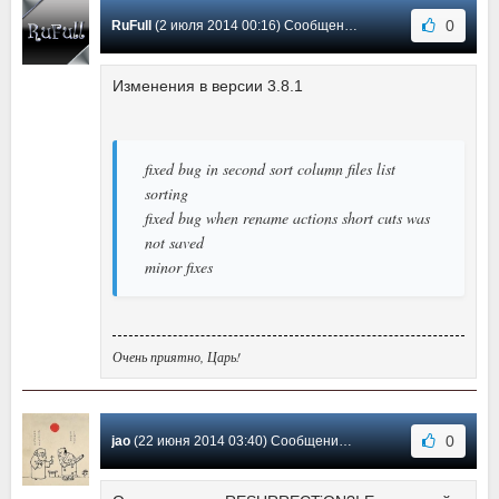
0
RuFull
(2 июля 2014 00:16) Сообщение #72
Изменения в версии 3.8.1
fixed bug in second sort column files list
sorting
fixed bug when rename actions short cuts was
not saved
minor fixes
Очень приятно, Царь!
0
jao
(22 июня 2014 03:40) Сообщение #71