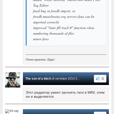
Tag Editor
fixed bug in freedb import, so
freedb.musicbrainz.org servers data can be
imported correctly
improved "Auto fill track #" function when
numbering thousands of files
minor fixes
Очень приятно, Царь!
0
The son of a bitch
(6 октября 2014 21:52) Сообщение #78
Этот редактор умеет загонять теги в WAV, этим
он и выделяется.