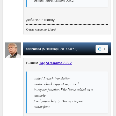
Вышел Tag&Rename 3.8.2
добавил в шапку
Очень приятно, Царь!
1
addhaloka
(5 сентября 2014 00:52) Сообщение #74
Вышел
Tag&Rename 3.8.2
added French translation
mouse wheel support improved
in export function File Name added as a
variable
fixed minor bug in Discogs import
minor fixes