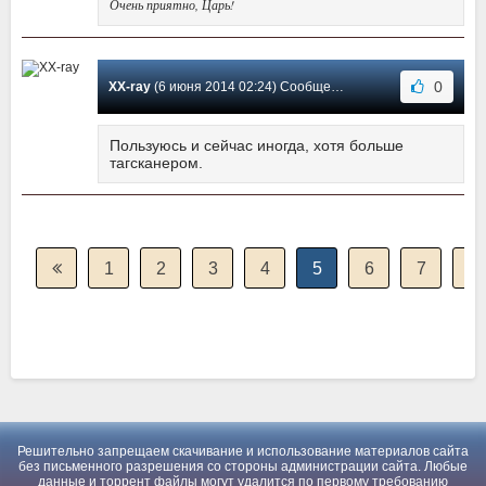
Очень приятно, Царь!
0
XX-ray
(6 июня 2014 02:24) Сообщение #63
Пользуюсь и сейчас иногда, хотя больше
тагсканером.
1
2
3
4
5
6
7
8
Решительно запрещаем скачивание и использование материалов сайта
без письменного разрешения со стороны администрации сайта. Любые
данные и торрент файлы могут удалится по первому требованию