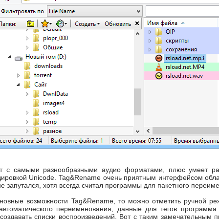
ет с самыми разнообразными аудио форматами, плюс умеет раб
дировкой Unicode. Tag&Rename очень приятным интерфейсом облад
е запутался, хотя всегда считал программы для пакетного переим
сновные возможности Tag&Rename, то можно отметить ручной ре
автоматического переименования, данные для тегов программа
создавать списки воспроизведений. Вот с таким замечательным п