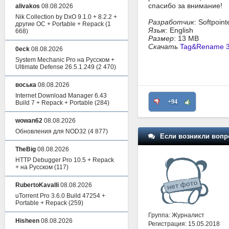
спасибо за внимание!
alivakos
08.08.2026
Nik Collection by DxO 9.1.0 + 8.2.2 +
Разработчик
: Softpoint
другие ОС + Portable + Repack
(1
Язык
: English
668)
Размер
: 13 MB
Скачать
Tag&Rename 3.
0eck
08.08.2026
System Mechanic Pro на Русском +
Ultimate Defense 26.5.1.249
(2 470)
воська
08.08.2026
Internet Download Manager 6.43
+94
Build 7 + Repack + Portable
(284)
wowan62
08.08.2026
Обновления для NOD32
(4 877)
Если возникли вопр
TheBig
08.08.2026
HTTP Debugger Pro 10.5 + Repack
+ на Русском
(117)
RubertoKavalli
08.08.2026
uTorrent Pro 3.6.0 Build 47254 +
Portable + Repack
(259)
Группа: Журналист
Hisheen
08.08.2026
Регистрация: 15.05.2018