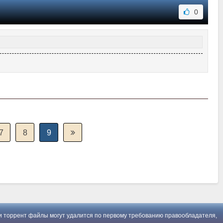
0
7
8
9
 торрент файлы могут удалится по первому требованию правообладателя,