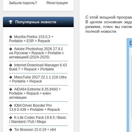
Забыли пароль?
Регистрация
C этой мощной програм
В целом основная зада
Популярные новости
режиме, плюс вы сможе
полной новости.
Mozilla Firefox 153.0.3 +
Portable + ESR + Repack
Adobe Photoshop 2026 27.9.1
на Русском + Repack + Portable с
активацией (2024-2025)
Internet Download Manager 6.43
Build 7 + Repack + Portable
MassTube 2027 22.1.1.218 Ultra
+ Portable + Repack
AIDA64 Extreme 8.35.8400 +
Portable + Repack + ключ
активации
IObit Driver Booster Pro
13.6.0.438 + Portable + Repack
K-Lite Codec Pack 19.8.5 / Basic
/ Standard / Full / Mega
Tor Browser 15.0.19 + x64