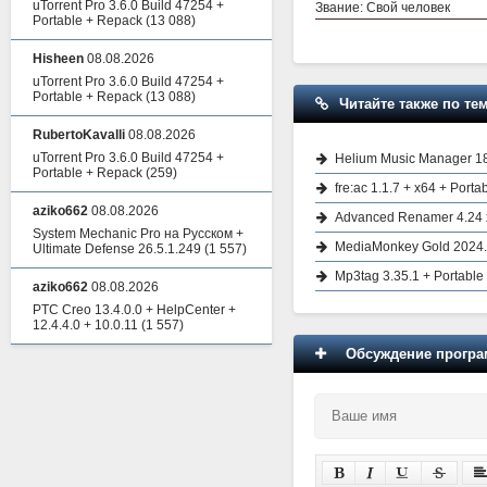
uTorrent Pro 3.6.0 Build 47254 +
Звание: Свой человек
Portable + Repack
(13 088)
Hisheen
08.08.2026
uTorrent Pro 3.6.0 Build 47254 +
Portable + Repack
(13 088)
Читайте также по тем
RubertoKavalli
08.08.2026
uTorrent Pro 3.6.0 Build 47254 +
Helium Music Manager 18
Portable + Repack
(259)
fre:ac 1.1.7 + x64 + Port
aziko662
08.08.2026
Advanced Renamer 4.24 x
System Mechanic Pro на Русском +
MediaMonkey Gold 2024.2
Ultimate Defense 26.5.1.249
(1 557)
Mp3tag 3.35.1 + Portable
aziko662
08.08.2026
PTC Creo 13.4.0.0 + HelpCenter +
12.4.4.0 + 10.0.11
(1 557)
Обсуждение програм