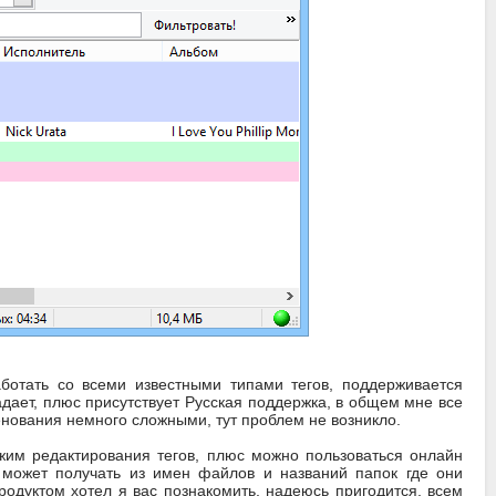
отать со всеми известными типами тегов, поддерживается
ает, плюс присутствует Русская поддержка, в общем мне все
енования немного сложными, тут проблем не возникло.
жим редактирования тегов, плюс можно пользоваться онлайн
 может получать из имен файлов и названий папок где они
родуктом хотел я вас познакомить, надеюсь пригодится, всем