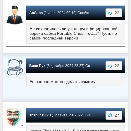
22
AnGenn
(1 июля 2024 00:19) Сообщение #51
Не сохранилось ли у кого русифицированной
версии сабжа Portable CheshireCat? Пусть не
самой последней версии
22
Вини Пух
(8 декабря 2024 23:27) Сообщение #50
Ее вполне можно сделать самому...
27
sn1p3r31173
(12 сентября 2022 05:44) Сообщение #49
Vertus Fluid Mask 3.3.15 может открывать *.svg