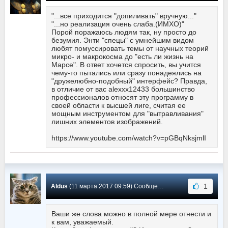
"...все приходится "допиливать" вручную..."
"...но реализация очень слаба.(ИМХО)"
Порой поражаюсь людям так, ну просто до
безумия. Энти "спецы" с умнейшим видом
любят помуссировать темы от научных теорий
микро- и макрокосма до "есть ли жизнь на
Марсе". В ответ хочется спросить, вы учится
чему-то пытались или сразу понадеялись на
"дружелюбно-подобный" интерфейс? Правда,
в отличие от вас alexxx12433 большинство
профессионалов относят эту программу в
своей области к высшей лиге, считая ее
мощным инструментом для "вытравливания"
лишних элементов изображений.
https://www.youtube.com/watch?v=pGBqNksjmlI
1
Aldus
(11 марта 2017 09:59) Сообщение #31
Ваши же слова можно в полной мере отнести и
к вам, уважаемый.