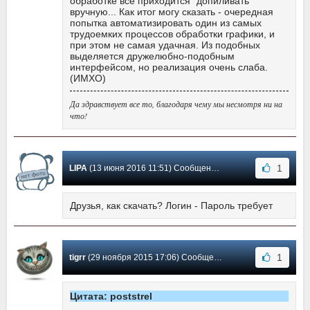
обработке все приходится "допиливать"
вручную... Как итог могу сказать - очередная
попытка автоматизировать один из самых
трудоемких процессов обработки графики, и
при этом не самая удачная. Из подобных
выделяется дружелюбно-подобным
интерфейсом, но реализация очень слаба.
(ИМХО)
Да здравствует все то, благодаря чему мы несмотря ни на
что!
1
LIPA
(13 июня 2016 11:51) Сообщение #27
Друзья, как скачать? Логин - Пароль требует
1
tigrr
(29 ноября 2015 17:06) Сообщение #26
Цитата: poststrel