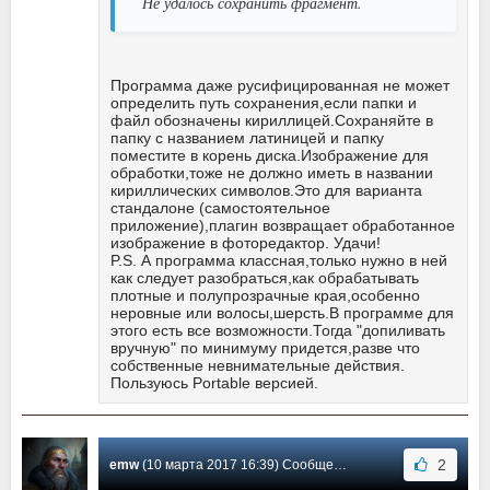
Не удалось сохранить фрагмент.
Программа даже русифицированная не может
определить путь сохранения,если папки и
файл обозначены кириллицей.Сохраняйте в
папку с названием латиницей и папку
поместите в корень диска.Изображение для
обработки,тоже не должно иметь в названии
кириллических символов.Это для варианта
стандалоне (самостоятельное
приложение),плагин возвращает обработанное
изображение в фоторедактор. Удачи!
P.S. А программа классная,только нужно в ней
как следует разобраться,как обрабатывать
плотные и полупрозрачные края,особенно
неровные или волосы,шерсть.В программе для
этого есть все возможности.Тогда "допиливать
вручную" по минимуму придется,разве что
собственные невнимательные действия.
Пользуюсь Portable версией.
2
emw
(10 марта 2017 16:39) Сообщение #32