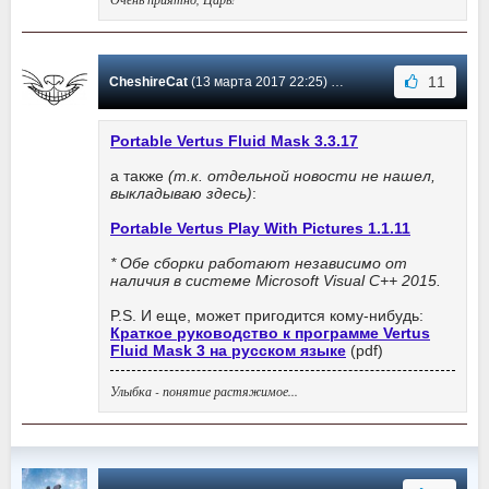
11
CheshireCat
(13 марта 2017 22:25) Сообщение #36
Portable Vertus Fluid Mask 3.3.17
а также
(т.к. отдельной новости не нашел,
выкладываю здесь)
:
Portable Vertus Play With Pictures 1.1.11
* Обе сборки работают независимо от
наличия в системе Microsoft Visual C++ 2015.
P.S. И еще, может пригодится кому-нибудь:
Краткое руководство к программе Vertus
Fluid Mask 3 на русском языке
(pdf)
Улыбка - понятие растяжимое...