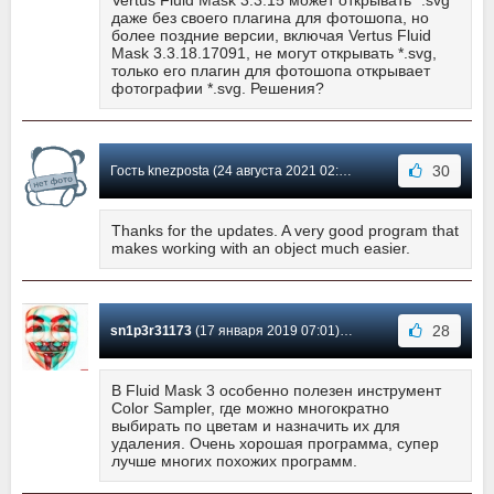
даже без своего плагина для фотошопа, но
более поздние версии, включая Vertus Fluid
Mask 3.3.18.17091, не могут открывать *.svg,
только его плагин для фотошопа открывает
фотографии *.svg. Решения?
30
Гость knezposta (24 августа 2021 02:49) Сообщение #48
Thanks for the updates. A very good program that
makes working with an object much easier.
28
sn1p3r31173
(17 января 2019 07:01) Сообщение #47
В Fluid Mask 3 особенно полезен инструмент
Color Sampler, где можно многократно
выбирать по цветам и назначить их для
удаления. Очень хорошая программа, супер
лучше многих похожих программ.