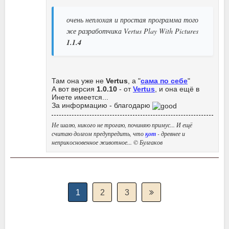
очень неплохая и простая программа того
же разработчика Vertus Play With Pictures
1.1.4
Там она уже не
Vertus
, а "
сама по себе
"
А вот версия
1.0.10
- от
Vertus
, и она ещё в
Инете имеется...
За информацию - благодарю
Не шалю, никого не трогаю, починяю примус... И ещё
считаю долгом предупредить, что
ӄот
- древнее и
неприкосновенное животное... © Булгаков
1
2
3