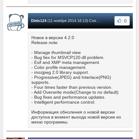
0
Dinis124
(11 ноября 2014 16:13) Сообщение #8
Новое в версии 4.2.0
Release note:
- Manage thumbnail view
- Bug fiex for MSVCP120.dll problem.
- Exif and XMP meta management.
- Color profile management.
- mozjpeg 2.0 library support.
- Progressive(JPEG) and Interlace(PNG)
supports.
- Four times faster than previous version.
- Add Overwrite mode(Change to no default)
- Bug fixes and performance updates.
- Intelligent performance control.
Информация обноления о новой версии
доступна в момент выхода новой версии из
меню программы.