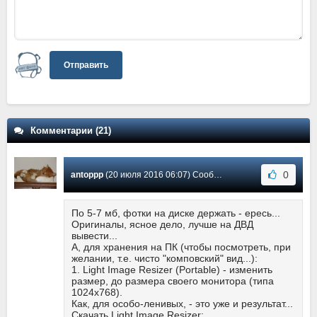
Отправить
Комментарии (21)
0
antoppp
(20 июля 2016 06:07) Сообщение #21
По 5-7 мб, фотки на диске держать - ересь...
Оригиналы, ясное дело, лучше на ДВД
вывести...
А, для хранения на ПК (чтобы посмотреть, при
желании, т.е. чисто "комповский" вид...):
1. Light Image Resizer (Portable) - изменить
размер, до размера своего монитора (типа
1024х768).
Как, для особо-ленивых, - это уже и результат...
Скачать Light Image Resizer: