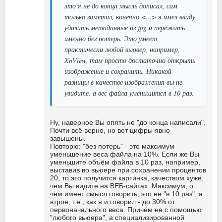
это я не до конца мысль дописал, сам
только заметил, конечно <...> я имел ввиду
удалить метаданные из jpg и пережать
именно без потерь. Это умеет
практически любой вьювер, например,
XnView, там просто достаточно открыть
изображение и сохранить. Никакой
разницы в качестве изображения вы не
увидите, а вес файла уменьшится в 10 раз.
Ну, наверное Вы опять не "до конца написали".
Почти всё верно, но вот цифры явно
завышены.
Повторю: "без потерь" - это максимум
уменьшение веса файла на 10%. Если же Вы
уменьшите объём файла в 10 раз, например,
выставив во вьюере при сохранении процентов
20, то это получится картинка, качеством хуже,
чем Вы видите на ВЕБ-сайтах. Максимум, о
чём имеет смысл говорить, это не "в 10 раз", а
втрое, т.е., как я и говорил - до 30% от
первоначального веса. Причём не с помощью
"любого вьюера", а специализированной