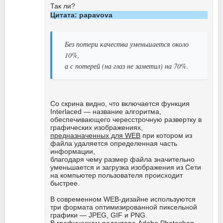
Так ли?
Цитата: papavova
Без потери качества уменьшается около
10%,
а с потерей (на глаз не заметил) на 70%.
Со скрина видно, что включается функция
Interlaced — название алгоритма,
обеспечивающего чересстрочную развертку в
графических изображениях,
предназначенных для WEB
при котором из
файла удаляется определенная часть
информации,
благодаря чему размер файла значительно
уменьшается и загрузка изображения из Сети
на компьютер пользователя происходит
быстрее.
В современном WEB-дизайне используются
три формата оптимизированной пиксельной
графики — JPEG, GIF и PNG.