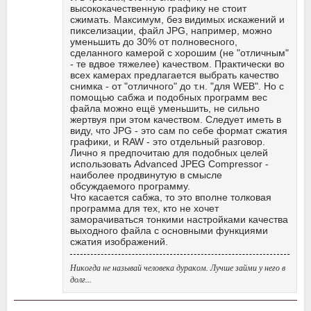
высококачественную графику не стоит
сжимать. Максимум, без видимых искажений и
пикселизации, файл JPG, например, можно
уменьшить до 30% от полновесного,
сделанного камерой с хорошим (не "отличным"
- те вдвое тяжелее) качеством. Практически во
всех камерах предлагается выбрать качество
снимка - от "отличного" до т.н. "для WEB". Но с
помощью сабжа и подобных программ вес
файла можно ещё уменьшить, не сильно
жертвуя при этом качеством. Следует иметь в
виду, что JPG - это сам по себе формат сжатия
графики, и RAW - это отдельный разговор.
Лично я предпочитаю для подобных целей
использовать Advanced JPEG Compressor -
наиболее продвинутую в смысле
обсуждаемого программу.
Что касается сабжа, то это вполне толковая
программа для тех, кто не хочет
заморачиваться тонкими настройками качества
выходного файла с основными функциями
сжатия изображений.
Никогда не называй человека дураком. Лучше займи у него в
долг...