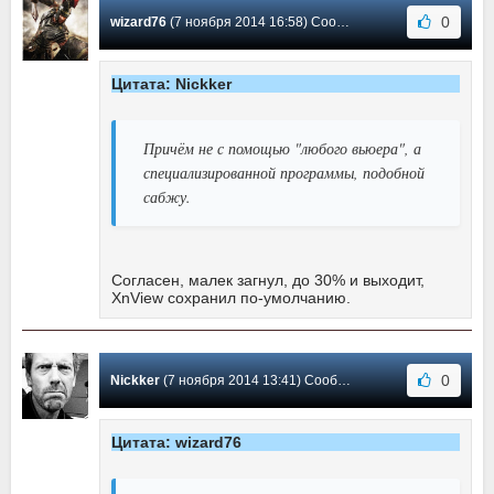
0
wizard76
(7 ноября 2014 16:58) Сообщение #7
Цитата: Nickker
Причём не с помощью "любого вьюера", а
специализированной программы, подобной
сабжу.
Согласен, малек загнул, до 30% и выходит,
XnView сохранил по-умолчанию.
0
Nickker
(7 ноября 2014 13:41) Сообщение #6
Цитата: wizard76