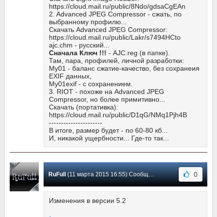
https://cloud.mail.ru/public/8Ndo/gdsaCgEAn
2. Advanced JPEG Compressor - сжать, по
выбранному профилю...
Скачать Advanced JPEG Compressor:
https://cloud.mail.ru/public/Lakr/s7494HCto
ajc.chm - русский...
Сначала Ключ !!!
- AJC.reg (в папке).
Там, пара, профилей, личной разработки:
My01 - баланс сжатие-качество, без сохранеия
EXIF данных,
My01exif - с сохранением.
3. RIOT - похоже на Advanced JPEG
Compressor, но более примитивно...
Скачать (портативка):
https://cloud.mail.ru/public/D1qG/NMq1Pjh4B
----------------------
В итоге, размер будет - по 60-80 кб...
И, никакой ущербности... Где-то так...
0
RuFull
(11 марта 2015 16:55) Сообщение #20
Изменения в версии 5.2