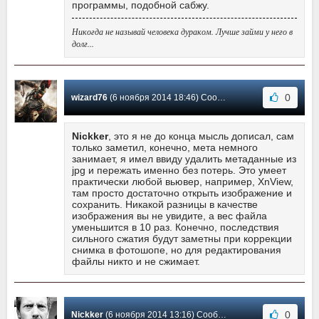
программы, подобной сабжу.
Никогда не называй человека дураком. Лучше займи у него в
долг...
0
wizard76
(6 ноября 2014 18:46) Сообщение #5
Nickker
, это я не до конца мысль дописал, сам
только заметил, конечно, мета немного
занимает, я имел ввиду удалить метаданные из
jpg и пережать именно без потерь. Это умеет
практически любой вьювер, например, XnView,
там просто достаточно открыть изображение и
сохранить. Никакой разницы в качестве
изображения вы не увидите, а вес файла
уменьшится в 10 раз. Конечно, последствия
сильного сжатия будут заметны при коррекции
снимка в фотошопе, но для редактирования
файлы никто и не сжимает.
0
Nickker
(6 ноября 2014 13:16) Сообщение #4