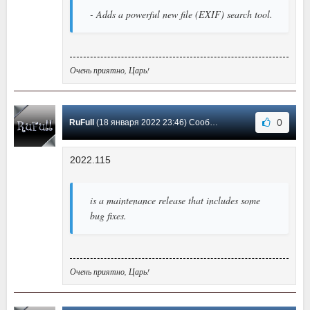
- Adds a powerful new file (EXIF) search tool.
Очень приятно, Царь!
0
RuFull
(18 января 2022 23:46) Сообщение #52
2022.115
is a maintenance release that includes some
bug fixes.
Очень приятно, Царь!