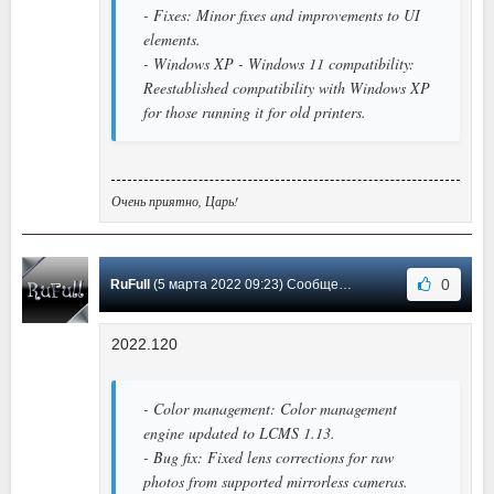
- Fixes: Minor fixes and improvements to UI
elements.
- Windows XP - Windows 11 compatibility:
Reestablished compatibility with Windows XP
for those running it for old printers.
Очень приятно, Царь!
0
RuFull
(5 марта 2022 09:23) Сообщение #55
2022.120
- Color management: Color management
engine updated to LCMS 1.13.
- Bug fix: Fixed lens corrections for raw
photos from supported mirrorless cameras.