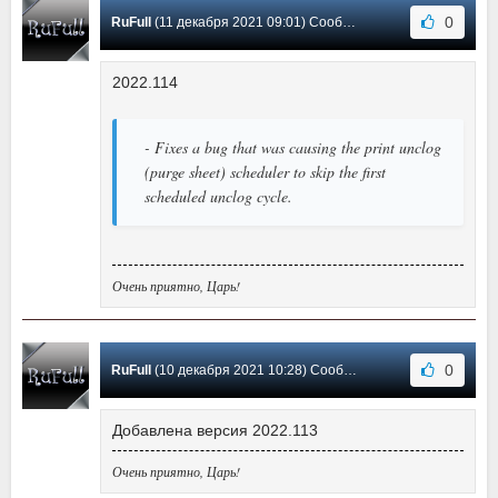
0
RuFull
(11 декабря 2021 09:01) Сообщение #51
2022.114
- Fixes a bug that was causing the print unclog
(purge sheet) scheduler to skip the first
scheduled unclog cycle.
Очень приятно, Царь!
0
RuFull
(10 декабря 2021 10:28) Сообщение #50
Добавлена версия 2022.113
Очень приятно, Царь!