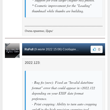
* Support for even larger (higher res) photos.
* Cosmetic improvement for the "Loading"
thumbnail while thumbs are building.
Очень приятно, Царь!
0
RuFull
(9 июля 2022 15:06) Сообщение #58
2022.123:
- Bug fix (new): Fixed an "Invalid date/time
format" error that could appear in v2022.122
depending on your EXIF date format
preference.
- Print cropping: Ability to turn auto cropping
on/off in the high precision cropping tool.