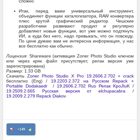
сложно.
Итак, перед вами универсальный инструмент,
объединяет функции каталогизатора, RAW конвертера
плюс крутой графический редактор. Чешские
разработчики развивают продукт и регулярно
добавляют новые функции, вот уже можно подтянуть
ИИ, а куда без него, надо привыкать, что он повсюду.
По цене думаю вам не интересна информация, у нас
все бесплатно как обычно.
Лицензия
: Shareware (активация Zoner Photo Studio ключом
или через кряк файл присутствует, репак версия уже
зарегистрирована)
Размер
: 1.33 GB
Скачать
Zoner Photo Studio X Pro 19.2606.2.702 + crack
бесплатно (Eng) /
19.2203.2.372 на Русском Repack +
Portable Dodakaedr
/
19.2606.2.702 Rus Репак KpoJIuK
/
19.2509.2.665 Русская версия от elchupacabra
/
19.2009.2.279 Repack Diakov
+149