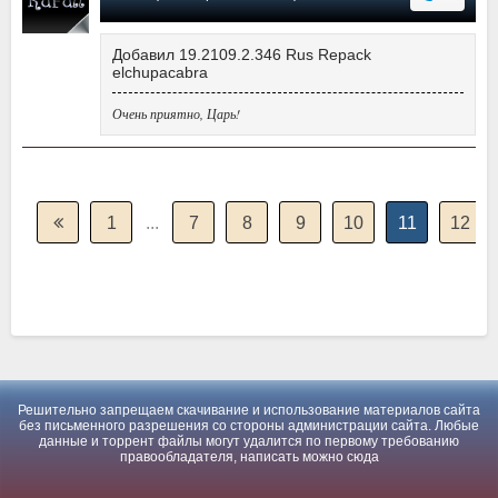
Добавил 19.2109.2.346 Rus Repack
elchupacabra
Очень приятно, Царь!
1
...
7
8
9
10
11
12
Решительно запрещаем скачивание и использование материалов сайта
без письменного разрешения со стороны администрации сайта. Любые
данные и торрент файлы могут удалится по первому требованию
правообладателя, написать можно
сюда