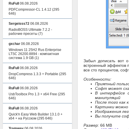
RuFull
06.08.2026
PDFCompressor-CL 1.4.12
(295
646)
Sergeisss72
06.08.2026
RadioBOSS Ultimate 7.2.2 -
рабочие пресеты
(7)
gxchar
06.08.2026
Windows 11 25H2 Rus Enterprise
LTSC 26200.8894 - компактная
система 1.9 GB
(1)
Забыл дописать вот о
встроенный эффектов п
RuFull
06.08.2026
все сто процентов, со
DropCompress 1.3.3 + Portable
(295
646)
Особенности:
Приятный польз
RuFull
06.08.2026
Софт может схав
В интерфейсе с
UsbToolbox Pro 1.3 + x64 Free
(295
манипуляций
646)
После того как
Картинки можно
RuFull
06.08.2026
Изображения лег
Quick'n Easy Web Builder 13.1.0 +
Вы получите со
x64 + на Русском
(295 646)
Размер
: 66 MB
Tramway
06.08.2026