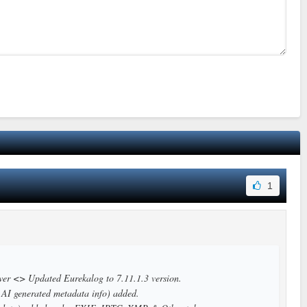
1
ewer <> Updated Eurekalog to 7.11.1.3 version.
AI generated metadata info) added.