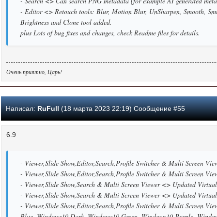
- Search <> Can search PNG metadata (for example AI generated met
- Editor <> Retouch tools: Blur, Motion Blur, UnSharpen, Smooth, Smu
Brightness and Clone tool added.
plus Lots of bug fixes and changes, check Readme files for details.
Очень приятно, Царь!
Написал:
RuFull
(18 марта 2023 22:19) Сообщение #55
6.9
- Viewer,Slide Show,Editor,Search,Profile Switcher & Multi Screen Vi
- Viewer,Slide Show,Editor,Search,Profile Switcher & Multi Screen Vi
- Viewer,Slide Show,Search & Multi Screen Viewer <> Updated Virtual
- Viewer,Slide Show,Search & Multi Screen Viewer <> Updated VirtualS
- Viewer,Slide Show,Editor,Search,Profile Switcher & Multi Screen V
Blue, Windows10 Dark, Windows10 Green, Windows10 Purple, Windo