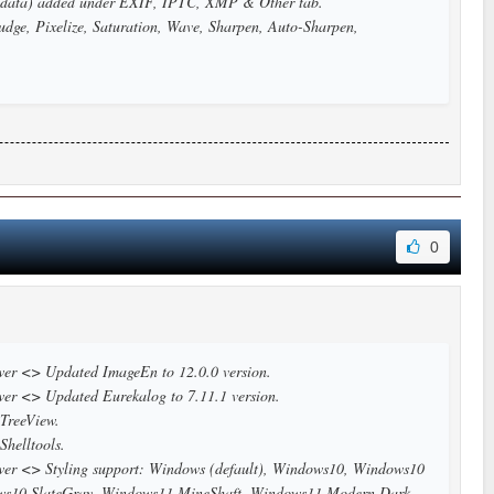
adata) added under EXIF, IPTC, XMP & Other tab.
dge, Pixelize, Saturation, Wave, Sharpen, Auto-Sharpen,
0
ewer <> Updated ImageEn to 12.0.0 version.
ewer <> Updated Eurekalog to 7.11.1 version.
TreeView.
helltools.
iewer <> Styling support: Windows (default), Windows10, Windows10
ws10 SlateGray, Windows11 MineShaft, Windows11 Modern Dark,