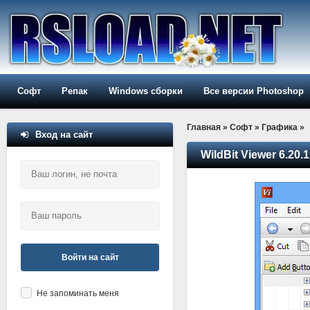
Софт
Репак
Windows сборки
Все версии Photoshop
Главная
»
Софт
»
Графика
»
Вход на сайт
WildBit Viewer 6.20.
Войти на сайт
Не запоминать меня