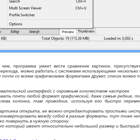
 чем, программа умеет вести сравнение картинок, присутству
ерехода, можно работать с системами использующими несколько м
фт почти со всеми графическими форматами дружит, список можно 
овательский интерфейс с огромным количеством настроек
ать почти любой формат графический, даже самые редкие, по
лева колонка, там проводник, используя его быстро перем
 картинка открыта, ее можно отредактировать простыми инст
 конвертировать между собой в разные форматы, тут тоже н
ко повернуть в нужную сторону
фт который имеет относительно небольшой размер и быстрый