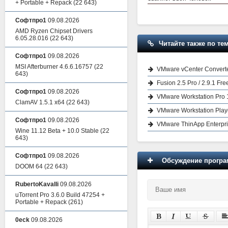
+ Portable + Repack
(22 643)
Софтпро1
09.08.2026
AMD Ryzen Chipset Drivers
6.05.28.016
(22 643)
Читайте также по тем
Софтпро1
09.08.2026
MSI Afterburner 4.6.6.16757
(22
VMware vCenter Converte
643)
Fusion 2.5 Pro / 2.9.1 Fre
Софтпро1
09.08.2026
VMware Workstation Pro 
ClamAV 1.5.1 x64
(22 643)
VMware Workstation Play
Софтпро1
09.08.2026
VMware ThinApp Enterpri
Wine 11.12 Beta + 10.0 Stable
(22
643)
Софтпро1
09.08.2026
Обсуждение програм
DOOM 64
(22 643)
RubertoKavalli
09.08.2026
uTorrent Pro 3.6.0 Build 47254 +
Portable + Repack
(261)
0eck
09.08.2026