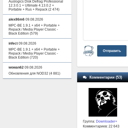
Auslogics Disk Defrag Professional
12.3.0.1 + Ultimate 4.13.0.2 +
Portable + Rus + Repack
(2 474)
alex86m6
09.08.2026
MPC-BE 1.9.1 + x64 + Portable +
Repack / Media Player Classic -
Black Edition
(579)
infect
09.08.2026
MPC-BE 1.9.1 + x64 + Portable +
Отправить
Repack / Media Player Classic -
Black Edition
(720)
wowan62
09.08.2026
Обновления для NOD32
(4 881)
Комментарии (53)
Группа:
Downloader+
Комментариев: 22 643