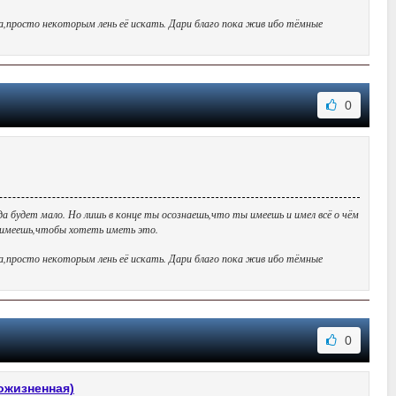
да,просто некоторым лень её искать. Дари благо пока жив ибо тёмные
0
да будет мало. Но лишь в конце ты осознаешь,что ты имеешь и имел всё о чём
ы имеешь,чтобы хотеть иметь это.
да,просто некоторым лень её искать. Дари благо пока жив ибо тёмные
0
пожизненная)