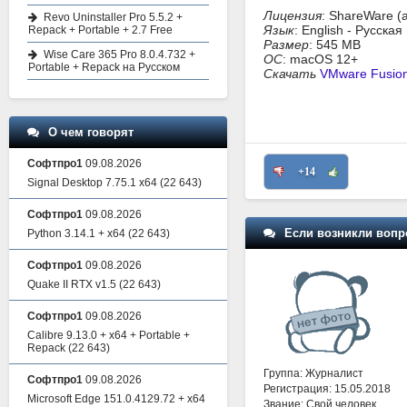
Лицензия
: ShareWare (
Revo Uninstaller Pro 5.5.2 +
Язык
: English - Русска
Repack + Portable + 2.7 Free
Размер
: 545 MB
Wise Care 365 Pro 8.0.4.732 +
ОС
: macOS 12+
Portable + Repack на Русском
Скачать
VMware Fusion
О чем говорят
Софтпро1
09.08.2026
+14
Signal Desktop 7.75.1 x64
(22 643)
Софтпро1
09.08.2026
Если возникли вопр
Python 3.14.1 + x64
(22 643)
Софтпро1
09.08.2026
Quake II RTX v1.5
(22 643)
Софтпро1
09.08.2026
Calibre 9.13.0 + x64 + Portable +
Repack
(22 643)
Группа: Журналист
Софтпро1
09.08.2026
Регистрация: 15.05.2018
Microsoft Edge 151.0.4129.72 + x64
Звание: Свой человек