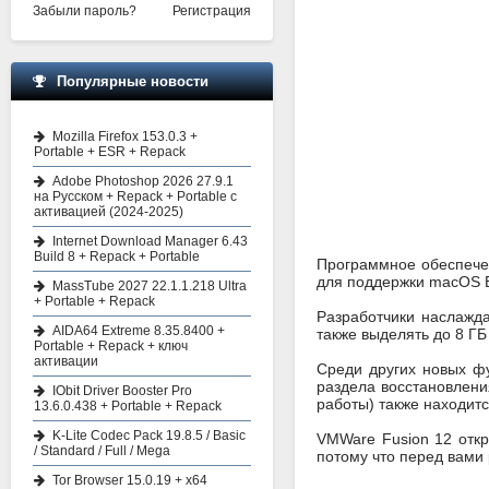
Забыли пароль?
Регистрация
Популярные новости
Mozilla Firefox 153.0.3 +
Portable + ESR + Repack
Adobe Photoshop 2026 27.9.1
на Русском + Repack + Portable с
активацией (2024-2025)
Internet Download Manager 6.43
Build 8 + Repack + Portable
Программное обеспече
для поддержки macOS Big
MassTube 2027 22.1.1.218 Ultra
+ Portable + Repack
Разработчики наслажд
AIDA64 Extreme 8.35.8400 +
также выделять до 8 Г
Portable + Repack + ключ
активации
Среди других новых фу
раздела восстановлени
IObit Driver Booster Pro
работы) также находитс
13.6.0.438 + Portable + Repack
K-Lite Codec Pack 19.8.5 / Basic
VMWare Fusion 12 откр
/ Standard / Full / Mega
потому что перед вами
Tor Browser 15.0.19 + x64