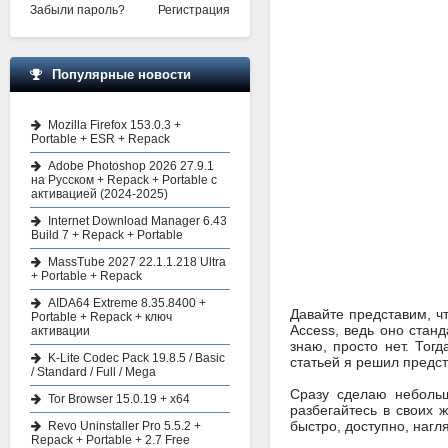
Забыли пароль?
Регистрация
Популярные новости
Mozilla Firefox 153.0.3 +
Portable + ESR + Repack
Adobe Photoshop 2026 27.9.1
на Русском + Repack + Portable с
активацией (2024-2025)
Internet Download Manager 6.43
Build 7 + Repack + Portable
MassTube 2027 22.1.1.218 Ultra
+ Portable + Repack
AIDA64 Extreme 8.35.8400 +
Давайте представим, ч
Portable + Repack + ключ
Access, ведь оно станд
активации
знаю, просто нет. Тог
K-Lite Codec Pack 19.8.5 / Basic
статьей я решил предс
/ Standard / Full / Mega
Сразу сделаю небольш
Tor Browser 15.0.19 + x64
разбегайтесь в своих
быстро, доступно, нагл
Revo Uninstaller Pro 5.5.2 +
Repack + Portable + 2.7 Free