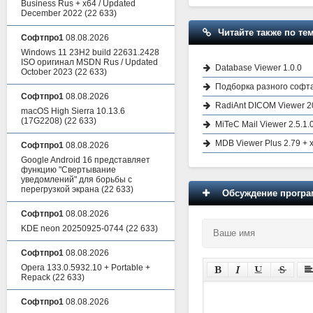
Business Rus + x64 / Updated
December 2022
(22 633)
Читайте также по тем
Софтпро1
08.08.2026
Windows 11 23H2 build 22631.2428
ISO оригинал MSDN Rus / Updated
Database Viewer 1.0.0
October 2023
(22 633)
Подборка разного софт
Софтпро1
08.08.2026
RadiAnt DICOM Viewer 20
macOS High Sierra 10.13.6
(17G2208)
(22 633)
MiTeC Mail Viewer 2.5.1.
MDB Viewer Plus 2.79 + 
Софтпро1
08.08.2026
Google Android 16 представляет
функцию "Свертывание
уведомлений" для борьбы с
перегрузкой экрана
(22 633)
Обсуждение програм
Софтпро1
08.08.2026
KDE neon 20250925-0744
(22 633)
Софтпро1
08.08.2026
Opera 133.0.5932.10 + Portable +
Repack
(22 633)
Софтпро1
08.08.2026