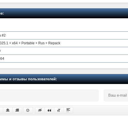
е:
а #2
25.1 + x64 + Portable + Rus + Repack
0
x64
мы и отзывы пользователей: