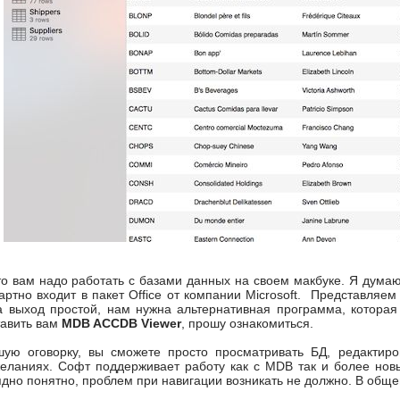
то вам надо работать с базами данных на своем макбуке. Я думаю
артно входит в пакет Office от компании Microsoft. Представляем 
да выход простой, нам нужна альтернативная программа, котора
тавить вам
MDB ACCDB Viewer
, прошу ознакомиться.
ую оговорку, вы сможете просто просматривать БД, редактиро
 желаниях. Софт поддерживает работу как с MDB так и более но
ядно понятно, проблем при навигации возникать не должно. В общем