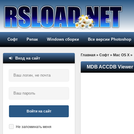
Софт
Репак
Windows сборки
Все версии Photoshop
Главная
»
Софт
»
Mac OS X
»
Вход на сайт
MDB ACCDB Viewer 
Войти на сайт
Не запоминать меня