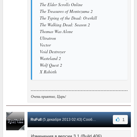
The Elder Scrolls Online
The Treasures of Montezuma 2
The Typing of the Dead: Overkill
The Walking Dead: Season 2
Thomas Was Alone
Ultratron
Vector
Void Destroyer
Wasteland 2
Wolf Quest 2
X Rebirth
Очень приятно, Царь!
1
RuFull
(5 декабря 2013 02:43) Сообщение #67
Изменения в версии 3.1 (Build 406)