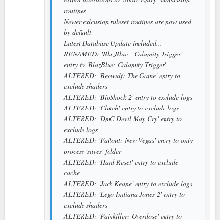
routines
Newer exlcusion ruleset routines are now used
by default
Latest Database Update included...
RENAMED: 'BlazBlue - Calamity Trigger'
entry to 'BlazBlue: Calamity Trigger'
ALTERED: 'Beowulf: The Game' entry to
exclude shaders
ALTERED: 'BioShock 2' entry to exclude logs
ALTERED: 'Clutch' entry to exclude logs
ALTERED: 'DmC Devil May Cry' entry to
exclude logs
ALTERED: 'Fallout: New Vegas' entry to only
process 'saves' folder
ALTERED: 'Hard Reset' entry to exclude
cache
ALTERED: 'Jack Keane' entry to exclude logs
ALTERED: 'Lego Indiana Jones 2' entry to
exclude shaders
ALTERED: 'Painkiller: Overdose' entry to