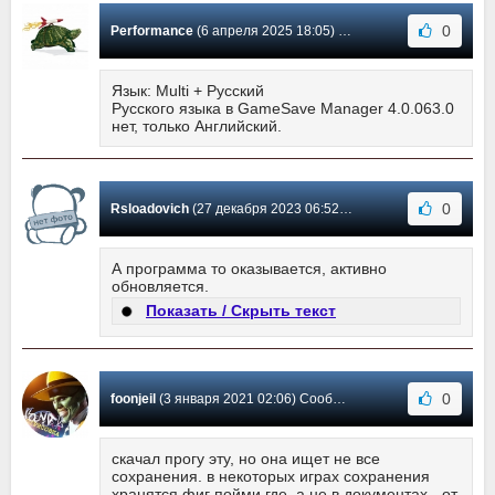
0
Performance
(6 апреля 2025 18:05) Сообщение #75
Язык: Multi + Русский
Русского языка в GameSave Manager 4.0.063.0
нет, только Английский.
0
Rsloadovich
(27 декабря 2023 06:52) Сообщение #74
А программа то оказывается, активно
обновляется.
Показать / Скрыть текст
0
foonjeil
(3 января 2021 02:06) Сообщение #73
скачал прогу эту, но она ищет не все
сохранения. в некоторых играх сохранения
хранятся фиг пойми где, а не в документах - от