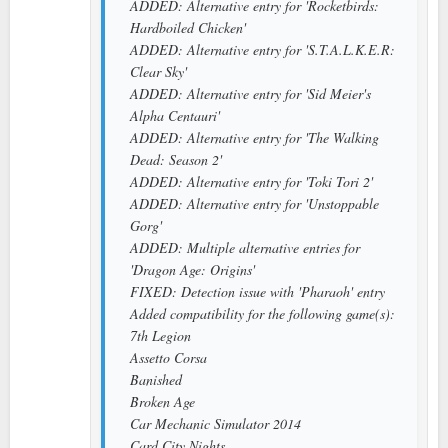
ADDED: Alternative entry for 'Rocketbirds:
Hardboiled Chicken'
ADDED: Alternative entry for 'S.T.A.L.K.E.R:
Clear Sky'
ADDED: Alternative entry for 'Sid Meier's
Alpha Centauri'
ADDED: Alternative entry for 'The Walking
Dead: Season 2'
ADDED: Alternative entry for 'Toki Tori 2'
ADDED: Alternative entry for 'Unstoppable
Gorg'
ADDED: Multiple alternative entries for
'Dragon Age: Origins'
FIXED: Detection issue with 'Pharaoh' entry
Added compatibility for the following game(s):
7th Legion
Assetto Corsa
Banished
Broken Age
Car Mechanic Simulator 2014
Card City Nights