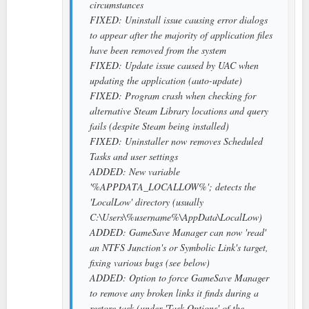
circumstances
FIXED: Uninstall issue causing error dialogs
to appear after the majority of application files
have been removed from the system
FIXED: Update issue caused by UAC when
updating the application (auto-update)
FIXED: Program crash when checking for
alternative Steam Library locations and query
fails (despite Steam being installed)
FIXED: Uninstaller now removes Scheduled
Tasks and user settings
ADDED: New variable
'%APPDATA_LOCALLOW%'; detects the
'LocalLow' directory (usually
C:\Users\%username%\AppData\LocalLow)
ADDED: GameSave Manager can now 'read'
an NTFS Junction's or Symbolic Link's target,
fixing various bugs (see below)
ADDED: Option to force GameSave Manager
to remove any broken links it finds during a
restore task (under 'Task Options' of the