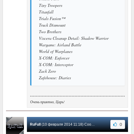
Tiny Troopers
Titanfall
Trials Fusion™
Truck Dismount
Two Brothers
Viscera Cleanup Detail: Shadow Warrior
Wargame: Airland Battle
World of Warplanes
X-COM: Enforcer
X-COM: Interceptor
Zack Zero
Zafehouse: Diaries
Очень приятно, Царь!
0
RuFull
(10 февраля 2014 11:18) Сообщение #68