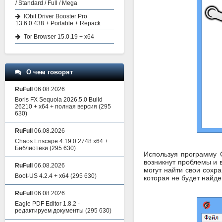
/ Standard / Full / Mega
IObit Driver Booster Pro
13.6.0.438 + Portable + Repack
Tor Browser 15.0.19 + x64
О чем говорят
RuFull
06.08.2026
Boris FX Sequoia 2026.5.0 Build
26210 + x64 + полная версия
(295
630)
RuFull
06.08.2026
Chaos Enscape 4.19.0.2748 x64 +
Библиотеки
(295 630)
Используя программу 
возникнут проблемы и в
RuFull
06.08.2026
могут найти свои сохр
Boot-US 4.2.4 + x64
(295 630)
которая не будет найд
RuFull
06.08.2026
Eagle PDF Editor 1.8.2 -
редактируем документы
(295 630)