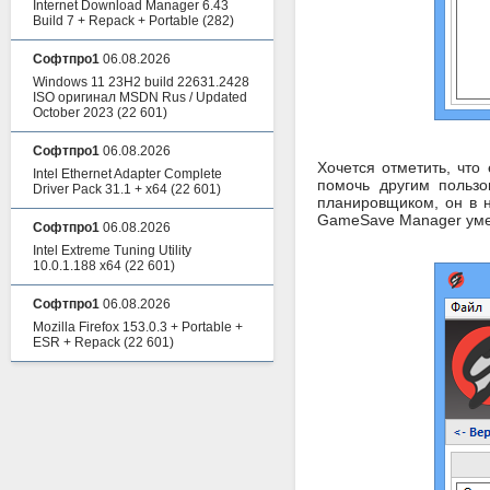
Internet Download Manager 6.43
Build 7 + Repack + Portable
(282)
Софтпро1
06.08.2026
Windows 11 23H2 build 22631.2428
ISO оригинал MSDN Rus / Updated
October 2023
(22 601)
Софтпро1
06.08.2026
Хочется отметить, чт
Intel Ethernet Adapter Complete
помочь другим пользо
Driver Pack 31.1 + x64
(22 601)
планировщиком, он в н
GameSave Manager умее
Софтпро1
06.08.2026
Intel Extreme Tuning Utility
10.0.1.188 x64
(22 601)
Софтпро1
06.08.2026
Mozilla Firefox 153.0.3 + Portable +
ESR + Repack
(22 601)