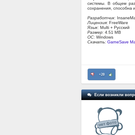
системы. В общем раз
сохранения, способна и
Разработчик
: InsaneMa
Лицензия
: FreeWare
Язык
: Multi + Русский
Размер
: 4.51 MB
ОС
: Windows
Скачать
:
GameSave Man
+20
Если возникли вопр