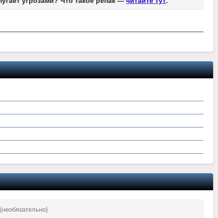
пугает угрозами? Что такое репак —
читайте тут
.