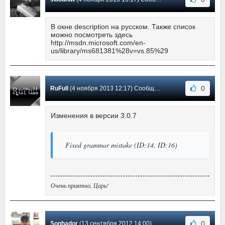
В окне description на русском. Также список
можно посмотреть здесь
http://msdn.microsoft.com/en-
us/library/ms681381%28v=vs.85%29
0
RuFull
(4 ноября 2013 12:17) Сообщение #2
Изменения в версии 3.0.7
Fixed grammar mistake (ID:14, ID:16)
Очень приятно, Царь!
0
Sonhador
(13 сентября 2012 14:00) Сообщение #1