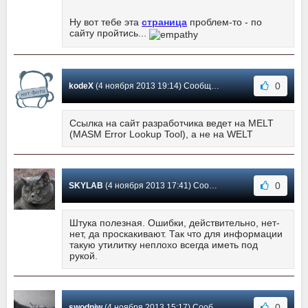
Ну вот тебе эта
страница
проблем-то - по
сайту пройтись...
0
kodeX
(4 ноября 2013 19:14) Сообщение #5
Ссылка на сайт разработчика ведет на MELT
(MASM Error Lookup Tool), а не на WELT
0
SKYLAB
(4 ноября 2013 17:41) Сообщение #4
Штука полезная. Ошибки, действительно, нет-
нет, да проскакивают. Так что для информации
такую утилитку неплохо всегда иметь под
рукой.
0
swodniw
(4 ноября 2013 15:17) Сообщение #3