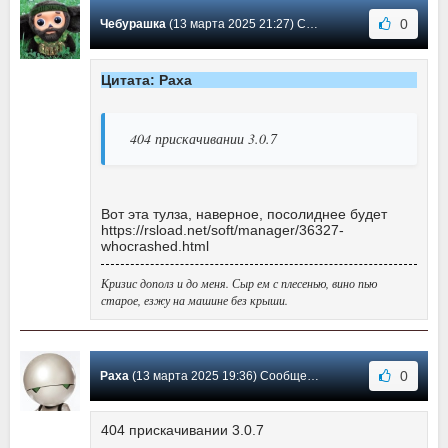
0
Чебурашка
(13 марта 2025 21:27) Сообщение #9
Цитата: Paxa
404 прискачивании 3.0.7
Вот эта тулза, наверное, посолиднее будет
https://rsload.net/soft/manager/36327-
whocrashed.html
Кризис дополз и до меня. Сыр ем с плесенью, вино пью
старое, езжу на машине без крыши.
0
Paxa
(13 марта 2025 19:36) Сообщение #8
404 прискачивании 3.0.7