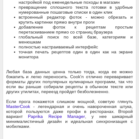
настройкой под еженедельные походы в магазин
превращение сплошного текста готовки в удобные
нумерованные пошаговые списки в один клик
встроенный редактор фоток - можно обрезать и
крутить картинки прямо внутри проги
добавление фоток к рецептам простым
перетаскиванием прямо со страниц браузера
глобальный поиск по всей базе, категориям и
менюшкам
полностью настраиваемый интерфейс
точная печать рецептов один в один как на экране
монитора
Любая база данных ценна только тогда, когда ее можно
бэкапить и легко переносить. Cook'n отлично переваривает
форматы других популярных кулинарных программ, так что
если вы раньше собирали рецепты в обычном тексте или
других утилитах, переезд пройдет безболезненно.
Если прога покажется слишком мощной, советую глянуть
MasterCook
- легендарная и очень навороченная штука,
которой пользуются даже профи в ресторанах. Второй
вариант
Paprika Recipe Manager
, у нее шикарный
минималистичный дизайн и идеальная синхронизация с
мобилками.