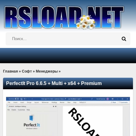
Главная
»
Софт
»
Менеджеры
»
PerfectIt Pro 6.6.5 + Multi + x64 + Premium