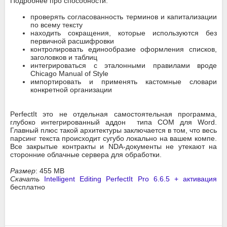
Подробнее про способности:
проверять согласованность терминов и капитализации
по всему тексту
находить сокращения, которые используются без
первичной расшифровки
контролировать единообразие оформления списков,
заголовков и таблиц
интегрироваться с эталонными правилами вроде
Chicago Manual of Style
импортировать и применять кастомные словари
конкретной организации
PerfectIt это не отдельная самостоятельная программа,
глубоко интегрированный аддон типа COM для Word.
Главный плюс такой архитектуры заключается в том, что весь
парсинг текста происходит сугубо локально на вашем компе.
Все закрытые контракты и NDA-документы не утекают на
сторонние облачные сервера для обработки.
Размер
: 455 MB
Скачать
Intelligent Editing PerfectIt Pro 6.6.5 + активация
бесплатно