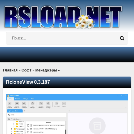
Главная
»
Софт
»
Менеджеры
»
RcloneView 0.3.187