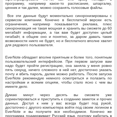
программу, например какое-то расписание, шпаргалку,
ценник и так далее, можно сохранять голосовые файлы.
Все эти данные будут моментально синхронизированы с
сервисом компании. Конечно в бесплатной версии есть
ограничения, например показывается реклама, плюс
синхронизация не такая мощная и хранить вы сможете до 60
мегабайт информации, а так вам будет доступен целый
гигабайт, в общем оно и понятно, за даром давать такие
возможности никто не будет, но и бесплатного вполне хватит
для рядового пользователя.
EverNote обладает вполне приятным и более того, понятным
пользовательский интерфейсом. При первом запуске вам
надо будет пройти регистрацию, она заняла у меня ровно
пять секунд, ничего сложного в ней нет, достаточно указать
почту и вбить пароль, далее можно работать. После запуска
EverNote рекомендую немного осмотреться и полазить по
настройкам и всяким опциям, чтобы стало ясно с чем вы
имеете дело.
Думаю минут через десять вы сможете уже
сориентироваться и приступить к созданию заметок и прочих
данных. Доступ к ним у вас всегда будет под рукой,
достаточно с другого компьютера войти под своим логином в
EverNote и вы получите все необходимое. Конечно же
программа поддерживает Русский язык, поэтому работать в