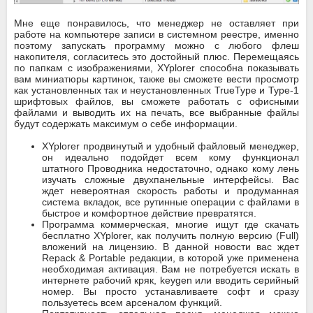
Мне еще понравилось, что менеджер не оставляет при
работе на компьютере записи в системном реестре, именно
поэтому запускать программу можно с любого флеш
накопителя, согласитесь это достойный плюс. Перемещаясь
по папкам с изображениями, XYplorer способна показывать
вам миниатюры картинок, также вы сможете вести просмотр
как установленных так и неустановленных TrueType и Type-1
шрифтовых файлов, вы сможете работать с офисными
файлами и выводить их на печать, все выбранные файлы
будут содержать максимум о себе информации.
XYplorer продвинутый и удобный файловый менеджер,
он идеально подойдет всем кому функционал
штатного Проводника недостаточно, однако кому лень
изучать сложные двухпанельные интерфейсы. Вас
ждет невероятная скорость работы и продуманная
система вкладок, все рутинные операции с файлами в
быстрое и комфортное действие превратятся.
Программа коммерческая, многие ищут где скачать
бесплатно XYplorer, как получить полную версию (Full)
вложений на лицензию. В данной новости вас ждет
Repack & Portable редакции, в которой уже применена
необходимая активация. Вам не потребуется искать в
интернете рабочий кряк, keygen или вводить серийный
номер. Вы просто устанавливаете софт и сразу
пользуетесь всем арсеналом функций.