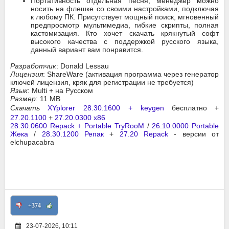
Портативность отдельная песня, менеджер можно
носить на флешке со своими настройками, подключая
к любому ПК. Присутствует мощный поиск, мгновенный
предпросмотр мультимедиа, гибкие скрипты, полная
кастомизация. Кто хочет скачать крякнутый софт
высокого качества с поддержкой русского языка,
данный вариант вам понравится.
Разработчик
: Donald Lessau
Лицензия
: ShareWare (активация программа через генератор
ключей лицензия, кряк для регистрации не требуется)
Язык
: Multi + на Русском
Размер
: 11 MB
Скачать
XYplorer 28.30.1600 + keygen
бесплатно +
27.20.1100
+
27.20.0300 x86
28.30.0600 Repack + Portable TryRooM
/
26.10.0000 Portable
Жека
/
28.30.1200 Репак
+
27.20 Repack
- версии от
elchupacabra
+374
23-07-2026, 10:11