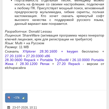
Портативность отдельная песня, менеджер можно
носить на флешке со своими настройками, подключая
к любому ПК. Присутствует мощный поиск, мгновенный
предпросмотр мультимедиа, гибкие скрипты, полная
кастомизация. Кто хочет скачать крякнутый софт
высокого качества с поддержкой русского языка,
данный вариант вам понравится.
Разработчик
: Donald Lessau
Лицензия
: ShareWare (активация программа через генератор
ключей лицензия, кряк для регистрации не требуется)
Язык
: Multi + на Русском
Размер
: 11 MB
Скачать
XYplorer 28.30.1600 + keygen
бесплатно +
27.20.1100
+
27.20.0300 x86
28.30.0600 Repack + Portable TryRooM
/
26.10.0000 Portable
Жека
/
28.30.1200 Репак
+
27.20 Repack
- версии от
elchupacabra
+376
23-07-2026, 10:11