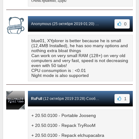
Очень приятно, Царь!
0
Anonymous (25 октября 2019 01:20) Сообщение #554
blue01, XYplorer is better because he is small
(12,4MB Installed), he has soo many options and
nothing extra bloat things
Can work on very small RAM (128+) on very old
computers and very fast, speed is not decreasing
even with 50 tabs!
CPU consumption is : <0.01
Night mode is also supported
1
RuFull
(12 октября 2019 23:28) Сообщение #553
+ 20.50.0100 - Portable Jooseng
+ 20.50.0100 - Repack TryRooM
+ 20.50.0100 - Repack elchupacabra