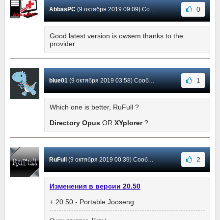
0
AbbasPC
(9 октября 2019 09:09) Сообщение #550
Good latest version is owsem thanks to the
provider
1
blue01
(9 октября 2019 03:58) Сообщение #549
Which one is better, RuFull ?
Directory Opus
OR
XYplorer
?
2
RuFull
(9 октября 2019 00:39) Сообщение #548
Изменения в версии 20.50
+ 20.50 - Portable Jooseng
Очень приятно, Царь!