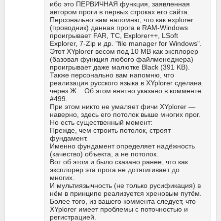
ибо это ПЕРВИЧНАЯ функция, заявленная
автором проги в первых строках его сайта.
Персонально вам напомню, что как explorer
(проводник) данная прога в RAM-Windows
проигрывает FAR, TC, Explorer++, LSoft
Explorer, 7-Zip и др. "file manager for Windows".
Этот XYplorer весом под 10 MB как эксплорер
(базовая функция любого файлменеджера)
проигрывает даже малютке Black (391 KB).
Также персонально вам напомню, что
реализация русского языка в XYplorer сделана
через Ж... Об этом внятно указано в комменте
#499.
При этом никто не умаляет фичи XYplorer —
наверно, здесь его потолок выше многих прог.
Но есть существенный момент:
Прежде, чем строить потолок, строят
фундамент.
Именно фундамент определяет надёжность
(качество) объекта, а не потолок.
Вот об этом и было сказано ранее, что как
эксплорер эта прога не дотягигивает до
многих.
И мультиязычность (не только русификация) в
нём в принципе реализуется хреновым путём.
Более того, из вашего коммента следует, что
XYplorer имеет проблемы с поточностью и
регистрацией.