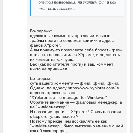
опытом пользования, ни знанием фич и как
ими пользоваться ...
Во-первых:
адекватные комменты про значительные
траблы проги не содержат критики в адрес
фанов XYplorer.
А вы почему-то позволяете себе бросать грязь
в тех, кто не восхитился XYplorer, и оценивать
их комменты как чушь.
Вас (как почитателя проги) и ваш коммент
никто не принижал.
Во-вторых:
суть вашего коммента — фичи...фичи...фичи...
Однако, по адресу https://www.xyplorer.com/ в
первых строках сказано:
"XYplorer is a file manager for Windows."
Обратите внимание — файловый менеджер, а
не "ФичМенеджер" !
И название проги — XYplorer ! Связь названия
с Explorer улавливаете ?
Поэтому прежде чем восхвалять её как
"ФичМенеджер", было высказано мнение о ней
как об эксплорере,