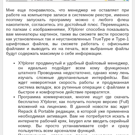
Мне еще понравилось, что менеджер не оставляет при
работе на компьютере записи в системном реестре, именно
поэтому запускать программу можно с любого флеш
накопителя, согласитесь это достойный плюс. Перемещаясь
по папкам с изображениями, XYplorer способна показывать
вам миниатюры картинок, также вы сможете вести просмотр
как установленных так и неустановленных TrueType и Type-1
шрифтовых файлов, вы сможете работать с офисными
файлами и выводить их на печать, все выбранные файлы
будут содержать максимум о себе информации.
XYplorer продвинутый и удобный файловый менеджер,
он идеально подойдет всем кому функционал
штатного Проводника недостаточно, однако кому лень
изучать сложные двухпанельные интерфейсы. Вас
ждет невероятная скорость работы и продуманная
система вкладок, все рутинные операции с файлами в
быстрое и комфортное действие превратятся.
Программа коммерческая, многие ищут где скачать
бесплатно XYplorer, как получить полную версию (Full)
вложений на лицензию. В данной новости вас ждет
Repack & Portable редакции, в которой уже применена
необходимая активация. Вам не потребуется искать в
интернете рабочий кряк, keygen или вводить серийный
номер. Вы просто устанавливаете софт и сразу
пользуетесь всем арсеналом функций.