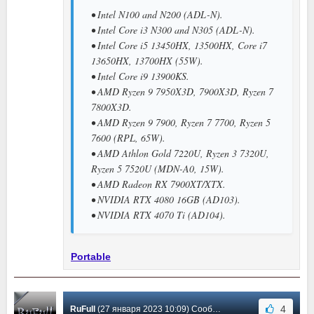
• Intel N100 and N200 (ADL-N).
• Intel Core i3 N300 and N305 (ADL-N).
• Intel Core i5 13450HX, 13500HX, Core i7
13650HX, 13700HX (55W).
• Intel Core i9 13900KS.
• AMD Ryzen 9 7950X3D, 7900X3D, Ryzen 7
7800X3D.
• AMD Ryzen 9 7900, Ryzen 7 7700, Ryzen 5
7600 (RPL, 65W).
• AMD Athlon Gold 7220U, Ryzen 3 7320U,
Ryzen 5 7520U (MDN-A0, 15W).
• AMD Radeon RX 7900XT/XTX.
• NVIDIA RTX 4080 16GB (AD103).
• NVIDIA RTX 4070 Ti (AD104).
Portable
4
RuFull
(27 января 2023 10:09) Сообщение #380