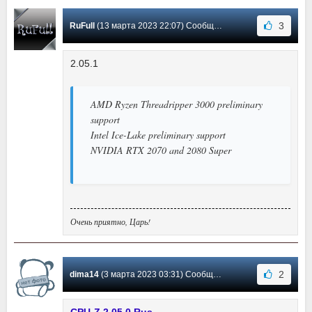
3
RuFull
(13 марта 2023 22:07) Сообщение #386
2.05.1
AMD Ryzen Threadripper 3000 preliminary
support
Intel Ice-Lake preliminary support
NVIDIA RTX 2070 and 2080 Super
Очень приятно, Царь!
2
dima14
(3 марта 2023 03:31) Сообщение #385
CPU-Z 2.05.0 Rus