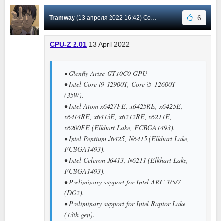
6
Tramway
(13 апреля 2022 16:42) Сообщение #371
CPU-Z 2.01
13 April 2022
• Glenfly Arise-GT10C0 GPU.
• Intel Core i9-12900T, Core i5-12600T
(35W).
• Intel Atom x6427FE, x6425RE, x6425E,
x6414RE, x6413E, x6212RE, x6211E,
x6200FE (Elkhart Lake, FCBGA1493).
• Intel Pentium J6425, N6415 (Elkhart Lake,
FCBGA1493).
• Intel Celeron J6413, N6211 (Elkhart Lake,
FCBGA1493).
• Preliminary support for Intel ARC 3/5/7
(DG2).
• Preliminary support for Intel Raptor Lake
(13th gen).