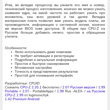
Итак, во вкладке процессор вы узнаете его имя и номер,
технический процесс изготовления, конечно же можно узнать
названия ядра, на какой частоте он работает, узнать про
множитель, кэш всех уровней и так далее. Вкладка
материнская плата позволит вам узнать модель платы, ее
производителя, информацию о системной логике, конечно
же версия BIOS тоже доступна. В общем про CPU-Z на
Русском больше добавить нечего, простая в обращении
утилита.
Особенности:
Легко использовать даже новичкам
Не требует активации и регистрации
Подробная и актуальная информация
Простое и быстрое сканирование
Мгновенная настройка
Точность в представлении результатов
Простой для понимания интерфейс
Разработчик
: CPUID
Скачать
CPU-Z 2.20.1
бесплатно /
2.07 Русская версия
/
1.99
Portable
+
2.07
- PortableApps /
1.98
Rus -ALEX- /
на Русском
CPU-Z 1.99
от loginvovchyk
1.42 Premium Android