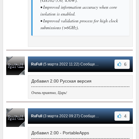
(GA102-350, 450W).
• Improved information accuracy when core
isolation is enabled.
• Improved validation process for high clock
submissions (>6GHz).
6
RuFull
(5 марта 2022 11:22) Сообщение #370
Добавил 2.00 Русская версия
Очень приятно, Царь!
4
RuFull
(3 марта 2022 09:27) Сообщение #369
Добавил 2.00 - PortableApps