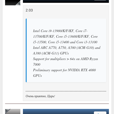
2.03
Intel Core i9-13900/K/F/KF, Core i7-
13700/K/F/KF, Core i5-13600/K/F/KF, Core
i5-13500, Core i5-13400 and Core i3-13100
Intel ARC A770, A750, A580 (ACM-G10) and
A380 (ACM-G11) GPUs
Support for multipliers > 64x on AMD Ryzen
7000
Preliminary support for NVIDIA RTX 4000
GPUs
Очень приятно, Царь!