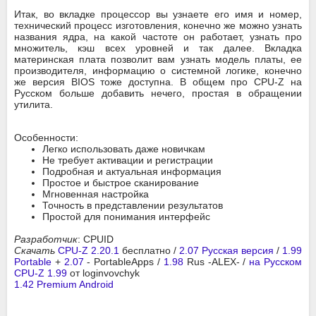
Итак, во вкладке процессор вы узнаете его имя и номер,
технический процесс изготовления, конечно же можно узнать
названия ядра, на какой частоте он работает, узнать про
множитель, кэш всех уровней и так далее. Вкладка
материнская плата позволит вам узнать модель платы, ее
производителя, информацию о системной логике, конечно
же версия BIOS тоже доступна. В общем про CPU-Z на
Русском больше добавить нечего, простая в обращении
утилита.
Особенности:
Легко использовать даже новичкам
Не требует активации и регистрации
Подробная и актуальная информация
Простое и быстрое сканирование
Мгновенная настройка
Точность в представлении результатов
Простой для понимания интерфейс
Разработчик
: CPUID
Скачать
CPU-Z 2.20.1
бесплатно /
2.07 Русская версия
/
1.99
Portable
+
2.07
- PortableApps /
1.98
Rus -ALEX- /
на Русском
CPU-Z 1.99
от loginvovchyk
1.42 Premium Android