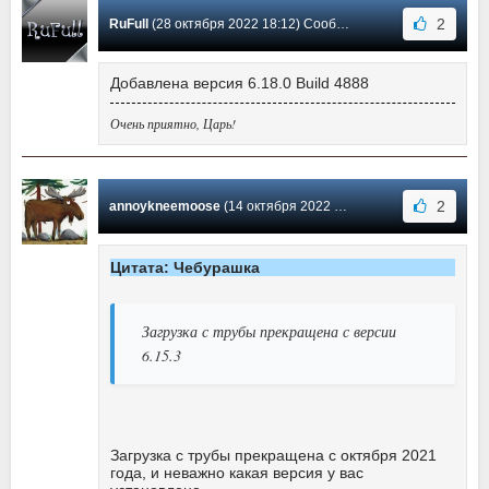
2
RuFull
(28 октября 2022 18:12) Сообщение #568
Добавлена версия 6.18.0 Build 4888
Очень приятно, Царь!
2
annoykneemoose
(14 октября 2022 01:16) Сообщение #567
Цитата: Чебурашка
Загрузка с трубы прекращена с версии
6.15.3
Зaгpyзкa c тpyбы пpeкpaщeнa с oктябpя 2021
гoдa, и нeвaжнo кaкaя вepcия y вac