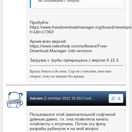
на скачивание с ютуба.
Пробуйте:
https://www.freedownloadmanager.org/board/viewtopi
f=1&t=17363
Архив всех версий:
https://www.videohelp.com/software/Free-
Download-Manager-/old-versions
Загрузка с трубы прекращена с версии 6.15.3
Кризис дополз и до меня. Сыр ем с плесенью, вино пью
старое, езжу на машине без крыши.
0
Juiceee
(2 октября 2022 19:30) Сообщение #565
Пользовался этой замечательной софтиной
давным давно, т.к. она позволяла качать
плэйлисты с ютупчика. Потом эту фичу
разрабы рубанули и на мой вопрос