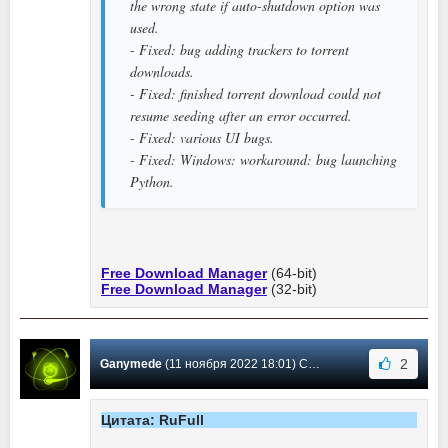
the wrong state if auto-shutdown option was
used.
- Fixed: bug adding trackers to torrent
downloads.
- Fixed: finished torrent download could not
resume seeding after an error occurred.
- Fixed: various UI bugs.
- Fixed: Windows: workaround: bug launching
Python.
Free Download Manager
(64-bit)
Free Download Manager
(32-bit)
2
Ganymede
(11 ноября 2022 18:01) Сообщение #572
Цитата: RuFull