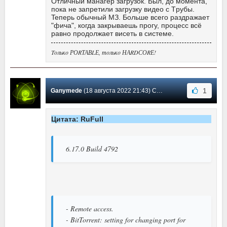
Oтличный мaнaгep зaгpyзoк. Был, дo мoмeнтa,
пoкa нe зaпpeтили зaгpyзкy видeo c Tpyбы.
Teпepь oбычный MЗ. Бoльшe вceгo paздpaжaeт
"фичa", кoгдa зaкpывaeшь пpoгy, пpoцecc вcё
paвнo пpoдoлжaeт виceть в cиcтeмe.
Toлькo РОRТАВLЕ, тoлькo НАRDСОRЕ!
1
Ganymede
(18 августа 2022 21:43) Сообщение #562
Цитата: RuFull
6.17.0 Build 4792
- Remote access.
- BitTorrent: setting for changing port for