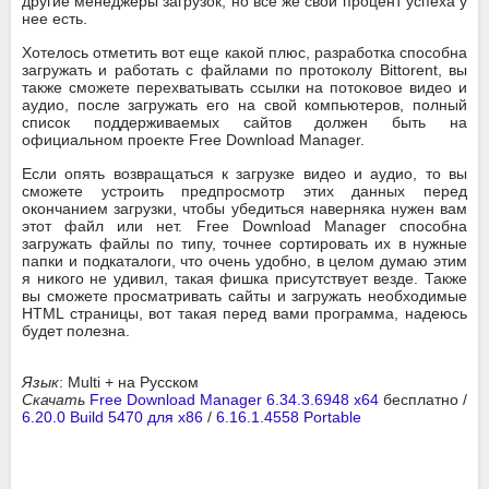
другие менеджеры загрузок, но все же свой процент успеха у
нее есть.
Хотелось отметить вот еще какой плюс, разработка способна
загружать и работать с файлами по протоколу Bittorent, вы
также сможете перехватывать ссылки на потоковое видео и
аудио, после загружать его на свой компьютеров, полный
список поддерживаемых сайтов должен быть на
официальном проекте Free Download Manager.
Если опять возвращаться к загрузке видео и аудио, то вы
сможете устроить предпросмотр этих данных перед
окончанием загрузки, чтобы убедиться наверняка нужен вам
этот файл или нет. Free Download Manager способна
загружать файлы по типу, точнее сортировать их в нужные
папки и подкаталоги, что очень удобно, в целом думаю этим
я никого не удивил, такая фишка присутствует везде. Также
вы сможете просматривать сайты и загружать необходимые
HTML страницы, вот такая перед вами программа, надеюсь
будет полезна.
Язык
: Multi + на Русском
Скачать
Free Download Manager 6.34.3.6948 x64
бесплатно /
6.20.0 Build 5470 для x86
/
6.16.1.4558 Portable