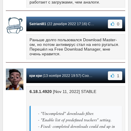
работает с загрузками, чем аналоги.
0
Satriani81
(22 декабря 2022 17:16) Сообщение #574
Раньше долго пользовался Download Master-
ом, но потом антивирус стал на него ругаться.
Перешёл на Free Download Manager, мне
очень нравится.
1
кри кри
(13 ноября 2022 19:57) Сообщение #573
6.18.1.4920
[Nov 11, 2022] STABLE
- "Uncompleted" downloads filter.
- "Enable list of predefined trackers" setting.
- Fixed: completed downloads could end up in