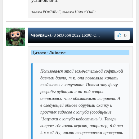
ycтaнoвлeнa.
Toлькo РОRТАВLЕ, тoлькo НАRDСОRЕ!
0
Чебурашка
(8 октября 2022 16:06) Сообщение #566
Цитата: Juiceee
Пользовался этой замечательной софтиной
давным давно, т.к. она позволяла качать
плэйлисты с ютупчика. Потом эту фичу
разрабы рубанули и на мой вопрос
отписались, что обязательно исправят. А
в следующей обнове обрубили скачку и
простых видосов с ютуба (сообщение
"Загрузки с ютуба недоступны"). Теперь
вопрос: где взять версию, например, 6.0 или
5.x.x.x? Ну, чисто теоретически проверить