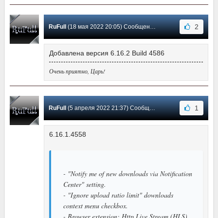
2
RuFull
(18 мая 2022 20:05) Сообщение #558
Добавлена версия 6.16.2 Build 4586
Очень приятно, Царь!
1
RuFull
(5 апреля 2022 21:37) Сообщение #557
6.16.1.4558
- "Notify me of new downloads via Notification
Center" setting.
- "Ignore upload ratio limit" downloads
context menu checkbox.
- Browser extension: Http Live Stream (HLS)