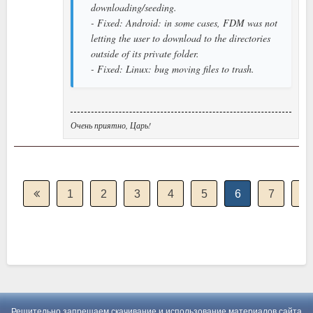
downloading/seeding.
- Fixed: Android: in some cases, FDM was not
letting the user to download to the directories
outside of its private folder.
- Fixed: Linux: bug moving files to trash.
Очень приятно, Царь!
1
2
3
4
5
6
7
8
Решительно запрещаем скачивание и использование материалов сайта