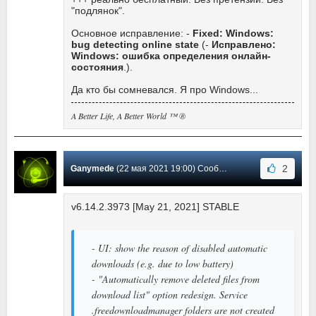
"подлянок".
Основное исправление: -
Fixed: Windows:
bug detecting online state
(-
Исправлено:
Windows: ошибка определения онлайн-
состояния
.).
Да кто бы сомневался. Я про Windows...
A Better Life, A Better World ™ ®
2
Ganymede
(22 мая 2021 19:00) Сообщение #536
v6.14.2.3973 [May 21, 2021] STABLE
- UI: show the reason of disabled automatic
downloads (e.g. due to low battery)
- "Automatically remove deleted files from
download list" option redesign. Service
.freedownloadmanager folders are not created