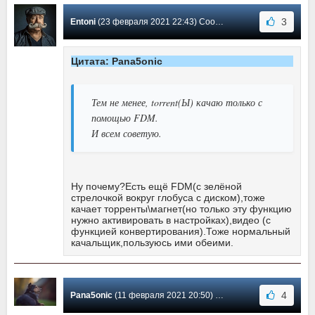
3
Entoni
(23 февраля 2021 22:43) Сообщение #527
Цитата: Pana5onic
Тем не менее, torrent(Ы) качаю только с
помощью FDM.
И всем советую.
Ну почему?Есть ещё FDM(с зелёной
стрелочкой вокруг глобуса с диском),тоже
качает торренты\магнет(но только эту функцию
нужно активировать в настройках),видео (с
функцией конвертирования).Тоже нормальный
качальщик,пользуюсь ими обеими.
4
Pana5onic
(11 февраля 2021 20:50) Сообщение #526