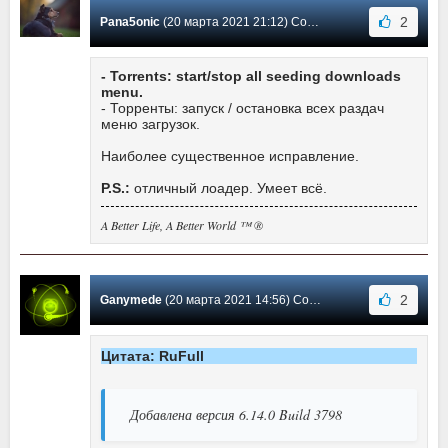
2
Pana5onic
(20 марта 2021 21:12) Сообщение #531
- Torrents: start/stop all seeding downloads
menu.
- Торренты: запуск / остановка всех раздач
меню загрузок.
Наиболее существенное исправление.
P.S.:
отличный лоадер. Умеет всё.
A Better Life, A Better World ™ ®
2
Ganymede
(20 марта 2021 14:56) Сообщение #530
Цитата: RuFull
Добавлена версия 6.14.0 Build 3798