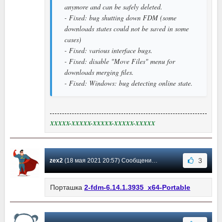
anymore and can be safely deleted.
- Fixed: bug shutting down FDM (some
downloads states could not be saved in some
cases)
- Fixed: various interface bugs.
- Fixed: disable "Move Files" menu for
downloads merging files.
- Fixed: Windows: bug detecting online state.
XXXXX-XXXXX-XXXXX-XXXXX-XXXXX
3
zex2
(18 мая 2021 20:57) Сообщение #535
Порташка
2-fdm-6.14.1.3935_x64-Portable