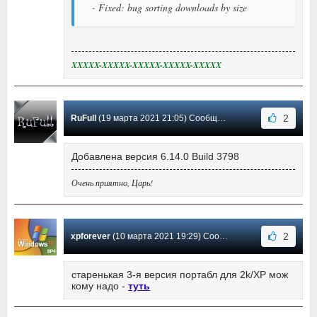
- Fixed: bug sorting downloads by size
XXXXX-XXXXX-XXXXX-XXXXX-XXXXX
2
RuFull
(19 марта 2021 21:05) Сообщение #529
Добавлена версия 6.14.0 Build 3798
Очень приятно, Царь!
2
xpforever
(10 марта 2021 19:29) Сообщение #528
старенькая 3-я версия портабл для 2k/XP мож
кому надо -
туть