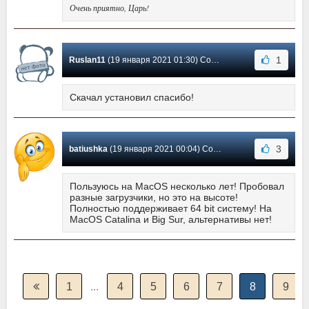
Очень приятно, Царь!
1
Ruslаn11
(19 января 2021 01:30) Сообщение #519
Скачал установил спасибо!
3
batiushka
(19 января 2021 00:04) Сообщение #518
Пользуюсь на MacOS несколько лет! Пробовал
разные загрузчики, но это на высоте!
Полностью поддерживает 64 bit систему! На
MacOS Catalina и Big Sur, альтернативы нет!
1
...
4
5
6
7
8
9