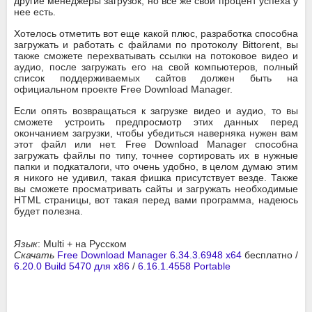
другие менеджеры загрузок, но все же свой процент успеха у
нее есть.
Хотелось отметить вот еще какой плюс, разработка способна
загружать и работать с файлами по протоколу Bittorent, вы
также сможете перехватывать ссылки на потоковое видео и
аудио, после загружать его на свой компьютеров, полный
список поддерживаемых сайтов должен быть на
официальном проекте Free Download Manager.
Если опять возвращаться к загрузке видео и аудио, то вы
сможете устроить предпросмотр этих данных перед
окончанием загрузки, чтобы убедиться наверняка нужен вам
этот файл или нет. Free Download Manager способна
загружать файлы по типу, точнее сортировать их в нужные
папки и подкаталоги, что очень удобно, в целом думаю этим
я никого не удивил, такая фишка присутствует везде. Также
вы сможете просматривать сайты и загружать необходимые
HTML страницы, вот такая перед вами программа, надеюсь
будет полезна.
Язык
: Multi + на Русском
Скачать
Free Download Manager 6.34.3.6948 x64
бесплатно /
6.20.0 Build 5470 для x86
/
6.16.1.4558 Portable