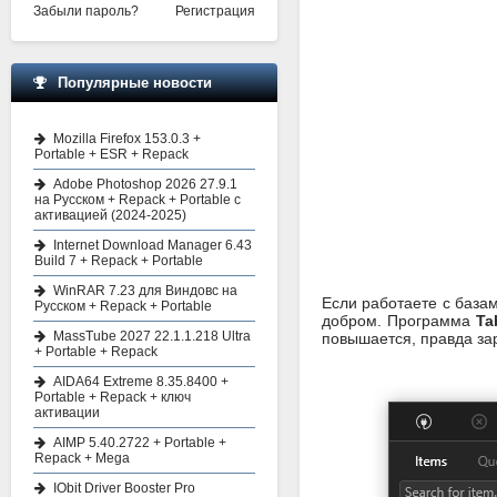
Забыли пароль?
Регистрация
Популярные новости
Mozilla Firefox 153.0.3 +
Portable + ESR + Repack
Adobe Photoshop 2026 27.9.1
на Русском + Repack + Portable с
активацией (2024-2025)
Internet Download Manager 6.43
Build 7 + Repack + Portable
WinRAR 7.23 для Виндовс на
Если работаете с база
Русском + Repack + Portable
добром. Программа
Ta
MassTube 2027 22.1.1.218 Ultra
повышается, правда зар
+ Portable + Repack
AIDA64 Extreme 8.35.8400 +
Portable + Repack + ключ
активации
AIMP 5.40.2722 + Portable +
Repack + Mega
IObit Driver Booster Pro