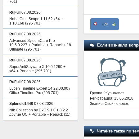
701)
RuFull
07.08.2026
Nobe OmniScope 1.11.52 x64 +
1.10.168
(295 701)
+29
RuFull
07.08.2026
Advanced SystemCare Pro
Если возникли вопр
19.5.0.227 + Portable + Repack + 18
Ultimate
(295 701)
RuFull
07.08.2026
SuperAntiSpyware X 10.0.1290 +
x64 + Portable
(295 701)
RuFull
07.08.2026
Lucen Timeline Expert 14.22.00.00 /
Office Timeline Pro
(295 701)
Группа: Журналист
Регистрация: 15.05.2018
Звание: Свой человек
Splendid1440
07.08.2026
Nik Collection by DxO 9.1.0 + 8.2.2 +
другие ОС + Portable + Repack
(11)
Читайте также по тем