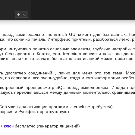
- перед вами реально понятный GUI-клиент для баз данных. Нас
ыка, что конечно печаль. Интерфейс приятный, разобраться легко
орм, интуитивно понятно основные элементы, глубокие настройки 
тут без вариантов. Кстати, есть freemium версия и даже она дост
шить, если что то скачать бесплатно с активацией можно ниже пр
ть диспетчер соединений , лично для меня это топ тема. Мож
м, по серверам, все очень удобно, когда много информации особе
 встроенный предпросмотр SQL перед выполнением. Иногда надо 
 радуют, переключаешься между данными моментально, сравниваешь
Gen ужен для активации программы, crack не требуется)
я версия и Русификатор отсутствуют
 + ключ
бесплатно (генератор лицензий)