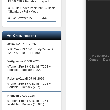
13.6.0.438 + Portable + Repack
K-Lite Codec Pack 19.8.5 / Basic
/ Standard / Full / Mega
Tor Browser 15.0.19 + x64
О чем говорят
aziko662
07.08.2026
PTC Creo 13.4.0.0 + HelpCenter +
12.4.4.0 + 10.0.11
(1 556)
Чебурашка
07.08.2026
uTorrent Pro 3.6.0 Build 47254 +
Portable + Repack
(1 822)
RubertoKavalli
07.08.2026
uTorrent Pro 3.6.0 Build 47254 +
Portable + Repack
(257)
Hisheen
07.08.2026
uTorrent Pro 3.6.0 Build 47254 +
Portable + Repack
(13 085)