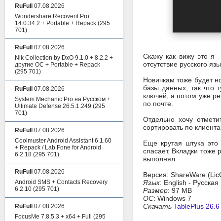
RuFull
07.08.2026
Wondershare Recoverit Pro
14.0.34.2 + Portable + Repack
(295
701)
RuFull
07.08.2026
Скажу как вижу это я 
Nik Collection by DxO 9.1.0 + 8.2.2 +
отсутствие русского яз
другие ОС + Portable + Repack
(295 701)
Новичкам тоже будет н
базы данных, так что 
RuFull
07.08.2026
ключей, а потом уже ре
System Mechanic Pro на Русском +
по почте.
Ultimate Defense 26.5.1.249
(295
701)
Отдельно хочу отмети
сортировать по клиента
RuFull
07.08.2026
Coolmuster Android Assistant 6.1.60
Еще крутая штука это
+ Repack / Lab.Fone for Android
спасает. Вкладки тоже
6.2.18
(295 701)
выполнял.
RuFull
07.08.2026
Версия: ShareWare (Lic
Android SMS + Contacts Recovery
Язык
: English - Русска
6.2.10
(295 701)
Размер
: 97 MB
ОС
: Windows 7
Скачать
TablePlus 26.6
RuFull
07.08.2026
FocusMe 7.8.5.3 + x64 + Full
(295