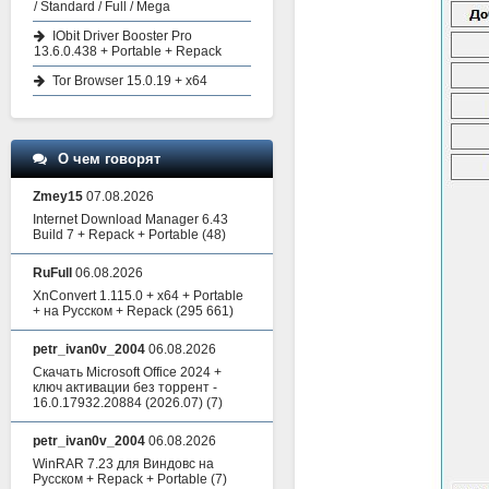
/ Standard / Full / Mega
IObit Driver Booster Pro
13.6.0.438 + Portable + Repack
Tor Browser 15.0.19 + x64
О чем говорят
Zmey15
07.08.2026
Internet Download Manager 6.43
Build 7 + Repack + Portable
(48)
RuFull
06.08.2026
XnConvert 1.115.0 + x64 + Portable
+ на Русском + Repack
(295 661)
petr_ivan0v_2004
06.08.2026
Скачать Microsoft Office 2024 +
ключ активации без торрент -
16.0.17932.20884 (2026.07)
(7)
petr_ivan0v_2004
06.08.2026
WinRAR 7.23 для Виндовс на
Русском + Repack + Portable
(7)