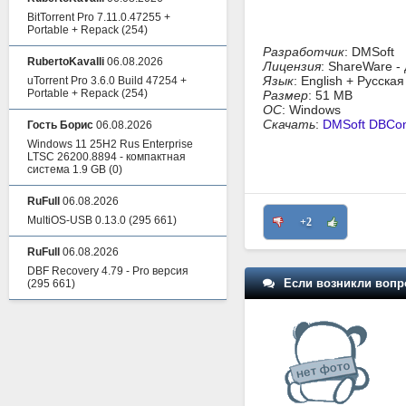
BitTorrent Pro 7.11.0.47255 +
Portable + Repack
(254)
Разработчик
: DMSoft
RubertoKavalli
06.08.2026
Лицензия
: ShareWare -
Язык
: English + Русска
uTorrent Pro 3.6.0 Build 47254 +
Portable + Repack
(254)
Размер
: 51 MB
ОС
: Windows
Скачать
:
DMSoft DBConv
Гость Борис
06.08.2026
Windows 11 25H2 Rus Enterprise
LTSC 26200.8894 - компактная
система 1.9 GB
(0)
RuFull
06.08.2026
MultiOS-USB 0.13.0
(295 661)
+2
RuFull
06.08.2026
DBF Recovery 4.79 - Pro версия
Если возникли вопр
(295 661)