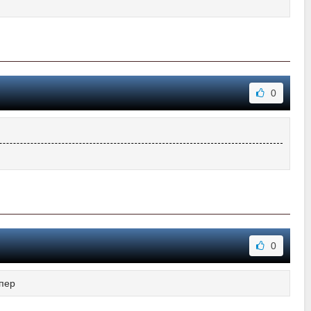
0
0
пер