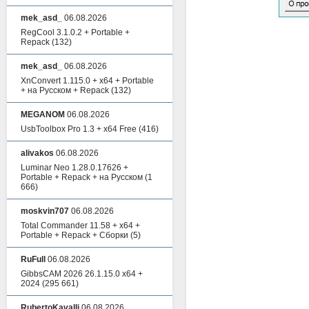
mek_asd_
06.08.2026
RegCool 3.1.0.2 + Portable +
Repack
(132)
mek_asd_
06.08.2026
XnConvert 1.115.0 + x64 + Portable
+ на Русском + Repack
(132)
MEGANOM
06.08.2026
UsbToolbox Pro 1.3 + x64 Free
(416)
alivakos
06.08.2026
Luminar Neo 1.28.0.17626 +
Portable + Repack + на Русском
(1
666)
moskvin707
06.08.2026
Total Commander 11.58 + x64 +
Portable + Repack + Сборки
(5)
RuFull
06.08.2026
GibbsCAM 2026 26.1.15.0 x64 +
2024
(295 661)
RubertoKavalli
06.08.2026