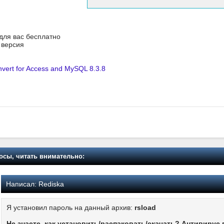
 для вас бесплатно
я версия
ert for Access and MySQL 8.3.8
осы, читать внимательно:
Написал:
Rediska
Я установил пароль на данный архив:
rsload
Не знаете, как установить/распаковать/скачать? Антивирус 