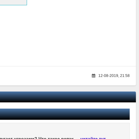
12-08-2019, 21:58
пугает угрозами? Что такое репак —
читайте тут
.